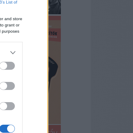
B’s List of
er and store
to grant or
ed purposes