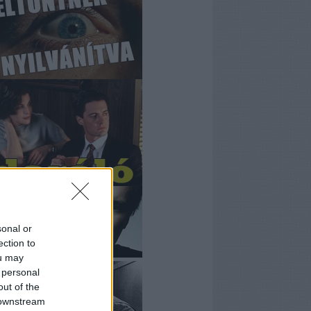
sonal or
ection to
ou may
 personal
out of the
 downstream