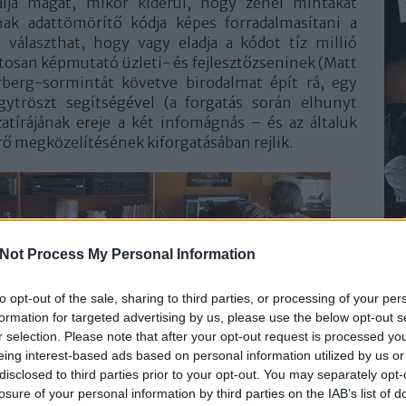
álja magát, mikor kiderül, hogy zenei mintákat
ak adattömörítő kódja képes forradalmasítani a
g választhat, hogy vagy eladja a kódot tíz millió
tosan képmutató üzleti- és fejlesztőzseninek (Matt
rberg-sormintát követve birodalmat épít rá, egy
ytröszt segítségével (a forgatás során elhunyt
atírájának ereje a két infomágnás – és az általuk
rő megközelítésének kiforgatásában rejlik.
Not Process My Personal Information
to opt-out of the sale, sharing to third parties, or processing of your per
formation for targeted advertising by us, please use the below opt-out s
r selection. Please note that after your opt-out request is processed y
eing interest-based ads based on personal information utilized by us or
disclosed to third parties prior to your opt-out. You may separately opt-
losure of your personal information by third parties on the IAB’s list of