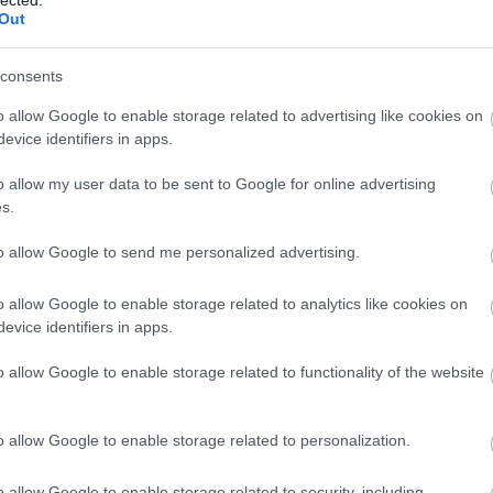
vis és Butt-head
infantilis vulgarizmusával (milyen
Out
 és a
Texas királyai
t idéző kényelmetlen szociális
kel (a rendre véletlen rasszizmusba fulladó
consents
t örökbecsűek). Ahogy pedig Richard újszülött
ubátorházból, ahogy epizódról epizódra fejlődik,
o allow Google to enable storage related to advertising like cookies on
ői képességeinek teljes hiányával. A kérdés pedig
evice identifiers in apps.
i akkorát köpni, mint a nagyok – másrészt viszont
o allow my user data to be sent to Google for online advertising
lnia? Richard tehetséges és szorgalmas senki, aki –
s.
 úgy szakad ki a monotonitás zakatolásából, hogy a
ezelni. Az egyik megoldás az lenne, ha „felnőne a
to allow Google to send me personalized advertising.
lágot azok vezetik. Ez a felnövés azonban – vagy
EZ
 második évadban bontakozhat ki igazán. Judge
Twe
o allow Google to enable storage related to analytics like cookies on
kat látott sztereotípiákhoz, formulaszerűségük
evice identifiers in apps.
zövegeket önfeledten elővezető színészeknek
AJ
etűnővé. Mintha Judge kezében minden sablon új
o allow Google to enable storage related to functionality of the website
és az
Agymenők
által zsákutcába terelt geek-toposz
te méltó helyét.
o allow Google to enable storage related to personalization.
o allow Google to enable storage related to security, including