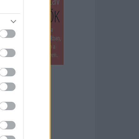
T LÁTTUK LEGUTÓBB
ets by filmnaplo
ÁNLOTT OLVASMÁNY