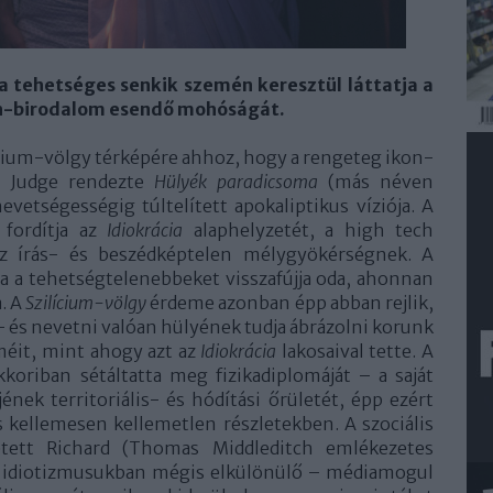
a tehetséges senkik szemén keresztül láttatja a
tech-birodalom esendő mohóságát.
ilícium-völgy térképére ahhoz, hogy a rengeteg ikon-
e Judge rendezte
Hülyék paradicsoma
(más néven
vetségességig túltelített apokaliptikus víziója. A
 fordítja az
Idiokrácia
alaphelyzetét, a high tech
z írás- és beszédképtelen mélygyökérségnek. A
a a tehetségtelenebbeket visszafújja oda, ahonnan
a. A
Szilícium-völgy
érdeme azonban épp abban rejlik,
 és nevetni valóan hülyének tudja ábrázolni korunk
méit, mint ahogy azt az
Idiokrácia
lakosaival tette. A
koriban sétáltatta meg fizikadiplomáját – a saját
ének territoriális- és hódítási őrületét, épp ezért
s kellemesen kellemetlen részletekben. A szociális
etett Richard (Thomas Middleditch emlékezetes
s – idiotizmusukban mégis elkülönülő – médiamogul