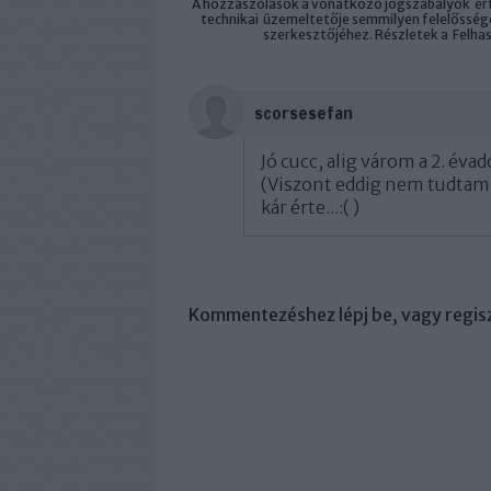
A hozzászólások a
vonatkozó jogszabályok
ért
technikai
üzemeltetője semmilyen felelősséget
szerkesztőjéhez. Részletek a
Felha
scorsesefan
Jó cucc, alig várom a 2. évado
(Viszont eddig nem tudtam
kár érte...:( )
Kommentezéshez
lépj be
, vagy
regisz