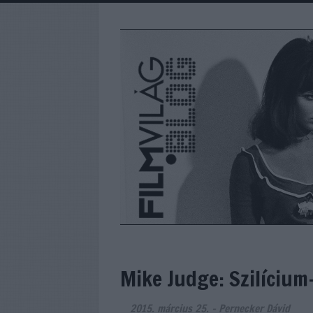
Mike Judge: Szilícium-
2015. március 25.
-
Pernecker Dávid