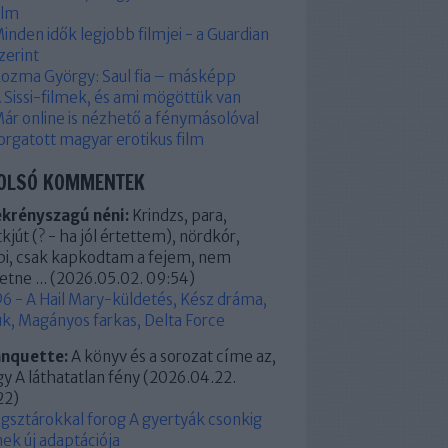
ilm
inden idők legjobb filmjei - a Guardian
zerint
ozma György: Saul fia – másképp
 Sissi-filmek, és ami mögöttük van
ár online is nézhető a fénymásolóval
orgatott magyar erotikus film
OLSÓ KOMMENTEK
ekrényszagú néni:
Krindzs, para,
kjút (? - ha jól értettem), nördkór,
pi, csak kapkodtam a fejem, nem
etne ...
(
2026.05.02. 09:54
)
6 - A Hail Mary-küldetés, Kész dráma,
k, Magányos farkas, Delta Force
anquette:
A könyv és a sorozat címe az,
y A láthatatlan fény
(
2026.04.22.
22
)
ágsztárokkal forog A gyertyák csonkig
ek új adaptációja