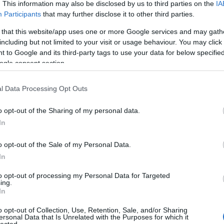
. This information may also be disclosed by us to third parties on the
IA
Participants
that may further disclose it to other third parties.
 that this website/app uses one or more Google services and may gath
including but not limited to your visit or usage behaviour. You may click 
 to Google and its third-party tags to use your data for below specifi
ogle consent section.
terének főnöksége kimerült a frusztráló verbális
 kávészürcsölés, és az inkompetencia hármasában,
l Data Processing Opt Outs
 antagonistái túlburjánzó sikerorientáltságukat a
tív vágyálmának szolgálatába állítják. Judge pedig
o opt-out of the Sharing of my personal data.
ől a lényeget, miszerint ezeknek az embereknek
In
nekik semmi. Sorozatában a Szilícium-völgy
ravaló bugrisoknak meg kell acélozniuk magukat az
o opt-out of the Sale of my Personal Data.
A
Szilícium-völgy
nek pedig – akárcsak a
Hivatali
In
e abban a részletességben rejlik, ahogy körbejárja
to opt-out of processing my Personal Data for Targeted
őit, azokat a nagyszerű párbeszédekben gazdag
ing.
s kompániája a maguk suta, esetenként ostoba, de
In
 meghatározni szerepüket a mérföldes dollárjelek,
vek, valamint a sunyiságtól haldokló kreativitás
o opt-out of Collection, Use, Retention, Sale, and/or Sharing
ersonal Data that Is Unrelated with the Purposes for which it
tőle megszokott módon vegyíti az aprólékosan
lected.