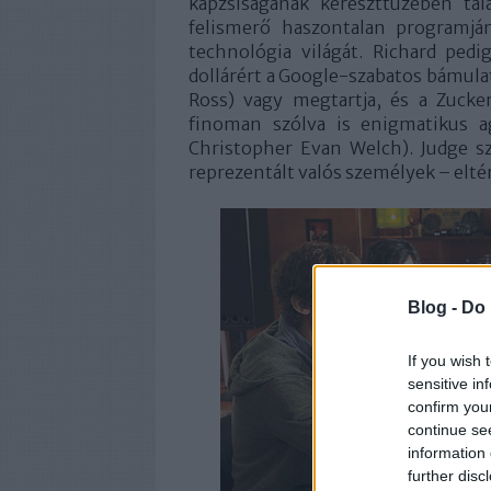
kapzsiságának kereszttüzében tal
felismerő haszontalan programján
technológia világát. Richard pedi
dollárért a Google-szabatos bámula
Ross) vagy megtartja, és a Zucke
finoman szólva is enigmatikus ag
Christopher Evan Welch). Judge sz
reprezentált valós személyek – elté
Blog -
Do 
If you wish 
sensitive in
confirm you
continue se
information 
further disc