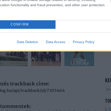
cation functionality and fraud prevention, and other user protection.
1
komment
sorozat
új
vígjáték
szatíra
mike judge
daráló
CONFIRM
Data Deletion
Data Access
Privacy Policy
KE
yzés trackback címe:
.blog.hu/api/trackback/id/7303464
TO
Kommentek:
S