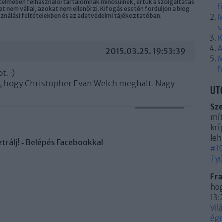
elmében felhasználói tartalomnak minősülnek, értük a
szolgáltatás
f
 nem vállal, azokat nem ellenőrzi. Kifogás esetén forduljon a blog
sználási feltételekben
és az
adatvédelmi tájékoztatóban
.
M
s
K
A
2015.03.25. 19:53:39
M
f
t. :)
, hogy Christopher Evan Welch meghalt. Nagy
UT
Sz
VÁLASZ ERRE
mít
krí
leh
trálj
! ‐
Belépés Facebookkal
#19
Tyú
Fr
hog
13:
Vil
égn