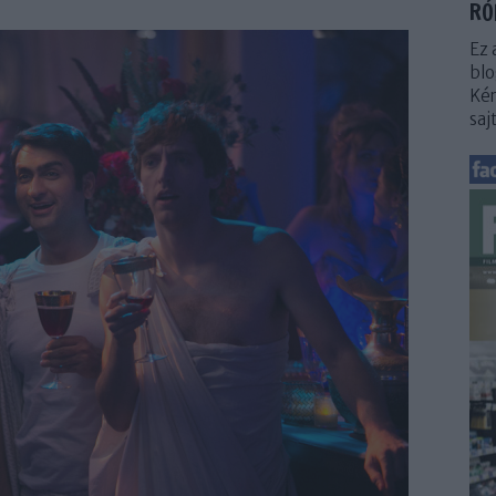
RÓ
Ez 
blo
Kér
saj