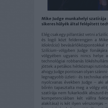
Mike Judge munkahelyi szatírája 
sikeres hülyék által felépített 
Elég csak egy pillantást vetni a Sz
és logó közt felderengjen a Mik
Idiokrácia
) bevásárlóközpontokkal ne
Szilícium-völgy
ben Judge fonákjára
völgyében ugyanis nincs helye a
technológiai robbanás lökéshullám
jöttek: a petákos hétköznapi rutinb
ahogy Judge pontosan olyan szánni-
legnagyobb üzleti- és technikai el
nyolcvanas években Judge – aki ak
bőrén tapasztalta meg a völgy elitj
szatírája nem fukarkodik abszurd é
kompetenciáiban két vállra fekt
alakítása) is két ilyen vérszomja