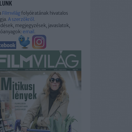
LUNK
a
Filmvilág
folyóiratának hivatalos
gja.
A szerzőkről
.
dések, megjegyzések, javaslatok,
tóanyagok:
email
.