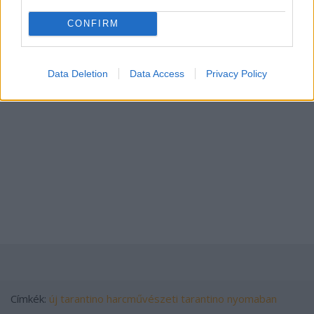
CONFIRM
Data Deletion
Data Access
Privacy Policy
Címkék:
új
tarantino
harcművészeti
tarantino nyomaban