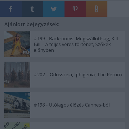
Ajánlott bejegyzések:
#199 - Backrooms, Megszállottság, Kill
Bill – A teljes véres történet, Szőkék
előnyben
#202 – Odüsszeia, Iphigenia, The Return
#198 - Utólagos élőzés Cannes-ból