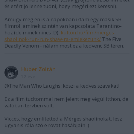
és ezért jó lenne tudni, hogy megéri ezt keresni).
Amúgy meg én is a napokban írtam egy másik SB
filmről, aminek szintén van kapcsolata Tarantino-
hoz (de minek nincs :D):
kulton.hu/film/merges-
shaolinok-run-run-shaw-ra-emlekezunk/
The Five
Deadly Venom - nálam most ez a kedvenc SB téren.
Huber Zoltán
12 éve
@The Man Who Laughs: köszi a kedves szavakat!
Ez a film tudtommal nem jelent meg végül itthon, de
valóban tervben volt.
Vicces, hogy említetted a Mérges shaolinokat, lesz
ugyanis róla szó e rovat hasábjain :)