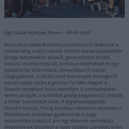
Egy táska rejtélyes fényei
–
Miről szól?
Klasszikus Shaw Brothers produkcióról lévén szó a
cselekmény rivális iskolák közötti összecsapásokból
és egy évtizedeken átívelő, generációkat érintő
bosszú-motívumból áll, komikus betétekkel és egy
szokatlanul önironikus, romantikus (!) szállal
megspékelve. A főcím alatt levezényelt lehengerlő
összecsapás során a gonosz Pai Mei megöli a
Shaolin templom bölcs vezetőjét. A tanítványokat
lemészárolják, a túlélőket pedig kegyetlenül üldözik
a Fehér Szemöldök hívei. A legtehetségesebb
Shaolin-harcos, Hong azonban sikeresen elmenekül.
Búvóhelyén kitartóan gyakorol és a nagy
leszámolásra készül, ám tigriskarom-technikája
elégtelennek bizonyul a nagy tudású szerzetes ellen.