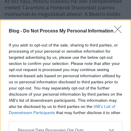
Az ősz hajú, hosszú szakállú Pai Mei szerepeltetése
mellett Tarantino a
Hóhérok Shaolinból
számos
motívumát és megoldását átveszi. A Beatrix Kiddo
által gyakorolt mozdulatok megegyeznek a főhős
kevert daru-tigris stílusával, ahogyan a bevezető
Blog -
Do Not Process My Personal Information
vakítóan piros háttere is felbukkan a
Kill Bill
második részének tréning-montázsában. E rovat
If you wish to opt-out of the sale, sharing to third parties, or
hasábjain Gordon Liu neve is többször szóba került
processing of your personal or sensitive information for
már. A legendás harcművész aprócska szerepében
targeted advertising by us, please use the below opt-out
feláldozza magát főhősért és a kardokkal hadakozó
section to confirm your selection. Please note that after your
ellenfél közé rohan - pont úgy, ahogyan a
Kill Bill
opt-out request is processed you may continue seeing
első felvonásában a Crazy 88 vezetőjeként a
interest-based ads based on personal information utilized by
Menyasszonyra támad.
us or personal information disclosed to third parties prior to
your opt-out. You may separately opt-out of the further
disclosure of your personal information by third parties on the
IAB’s list of downstream participants. This information may
also be disclosed by us to third parties on the
IAB’s List of
Downstream Participants
that may further disclose it to other
third parties.
Please note that this website/app uses one or more Google
Personal Data Processing Opt Outs