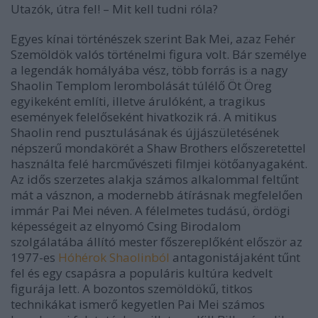
Utazók, útra fel!
–
Mit kell tudni róla?
Egyes kínai történészek szerint Bak Mei, azaz Fehér
Szemöldök valós történelmi figura volt. Bár személye
a legendák homályába vész, több forrás is a nagy
Shaolin Templom lerombolását túlélő Öt Öreg
egyikeként említi, illetve árulóként, a tragikus
események felelőseként hivatkozik rá. A mitikus
Shaolin rend pusztulásának és újjászületésének
népszerű mondakörét a Shaw Brothers előszeretettel
használta felé harcművészeti filmjei kötőanyagaként.
Az idős szerzetes alakja számos alkalommal feltűnt
mát a vásznon, a modernebb átírásnak megfelelően
immár Pai Mei néven. A félelmetes tudású, ördögi
képességeit az elnyomó Csing Birodalom
szolgálatába állító mester főszereplőként először az
1977-es
Hóhérok Shaolinból
antagonistájaként tűnt
fel és egy csapásra a populáris kultúra kedvelt
figurája lett. A bozontos szemöldökű, titkos
technikákat ismerő kegyetlen Pai Mei számos