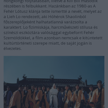
hongkongi folytatásban, illetve a
Kill Bill
második
részében is felbukkant. Hazánkban az 1980-as
A
Fehér Lótusz
klánja tette ismertté a nevét, melyet az
a Lieh Lo rendezett, aki
Hóhérok Shaolinból
főszereplőjeként halhatatlanná varázsolta a
karaktert. Lo fizimiskája, harcművészeti stílusa és
színészi eszköztára valósággal egybeforrt Fehér
Szemöldökkel, a film azonban nemcsak e kitüntetett
kultúrtörténeti szerepe miatt, de saját jogán is
élvezetes.