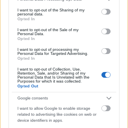
services and may gather and store information including but
not limited to your visit or usage behaviour. You may click to
I want to opt-out of the Sharing of my
personal data.
grant or deny consent to Google and its third-party tags to
Opted In
use your data for below specified purposes in below Google
consent section.
I want to opt-out of the Sale of my
Personal Data.
Megmondom én nektek, miről szól a Like a Virgin!
–
Opted In
Verdikt
I want to opt-out of processing my
Personal Data for Targeted Advertising.
A
Hóhérok Shaolinból
a bevált formulák és merev
Opted In
szabályok mentén dolgozó Shaw Brothers egyik
legironikusabb, legszabálytalanabb filmje. A
I want to opt-out of Collection, Use,
Retention, Sale, and/or Sharing of my
látványos összecsapások, a nyílegyenesen induló
Personal Data that Is Unrelated with the
bosszútörténet után a mű hirtelen vígjátékként
Purposes for which it was collected.
Opted Out
folytatódik tovább. A bevezető dialógok és felesleges
sallangok nélkül elővezetett energikus verekedései
Google consents
után bajtársi részegeskedést, szerelmi civódásokat
és szexuális töltetű gyakorlásokat láthatunk. A véres
I want to allow Google to enable storage
leszámolásuk után hősünknek az ifjú házastárs
related to advertising like cookies on web or
combjaival gyűlik meg a baja, a könnyedebb
device identifiers in apps.
hangnem után azonban újra komorabbá válik a