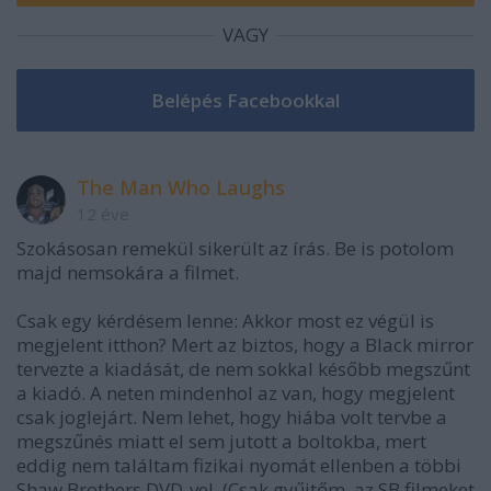
VAGY
The Man Who Laughs
12 éve
Szokásosan remekül sikerült az írás. Be is potolom
majd nemsokára a filmet.
Csak egy kérdésem lenne: Akkor most ez végül is
megjelent itthon? Mert az biztos, hogy a Black mirror
tervezte a kiadását, de nem sokkal később megszűnt
a kiadó. A neten mindenhol az van, hogy megjelent
csak joglejárt. Nem lehet, hogy hiába volt tervbe a
megszűnés miatt el sem jutott a boltokba, mert
eddig nem találtam fizikai nyomát ellenben a többi
Shaw Brothers DVD-vel. (Csak gyűjtőm, az SB filmeket