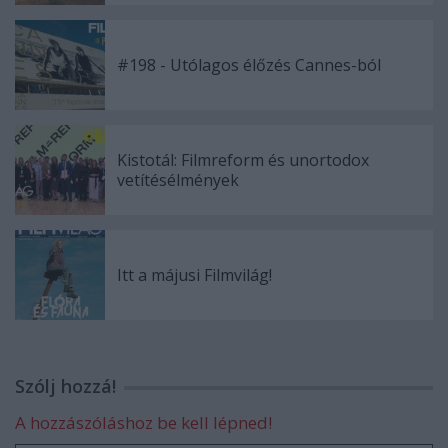
#198 - Utólagos élőzés Cannes-ból
Kistotál: Filmreform és unortodox
vetítésélmények
Itt a májusi Filmvilág!
Szólj hozzá!
A hozzászóláshoz be kell lépned!