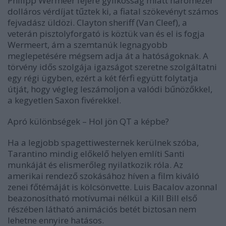
Philipp Wermeer fejére gyilkosság miatt háromezer
dolláros vérdíjat tűztek ki, a fiatal szökevényt számos
fejvadász üldözi. Clayton sheriff (Van Cleef), a
veterán pisztolyforgató is köztük van és el is fogja
Wermeert, ám a szemtanúk legnagyobb
meglepetésére mégsem adja át a hatóságoknak. A
törvény idős szolgája igazságot szeretne szolgáltatni
egy régi ügyben, ezért a két férfi együtt folytatja
útját, hogy végleg leszámoljon a valódi bűnözőkkel,
a kegyetlen Saxon fivérekkel.
Apró különbségek
–
Hol jön QT a képbe?
Ha a legjobb spagettiwesternek kerülnek szóba,
Tarantino mindig előkelő helyen említi Santi
munkáját és elismerőleg nyilatkozik róla. Az
amerikai rendező szokásához híven a film kiváló
zenei főtémáját is kölcsönvette. Luis Bacalov azonnal
beazonosítható motívumai nélkül a
Kill Bill
első
részében látható animációs betét biztosan nem
lehetne ennyire hatásos.