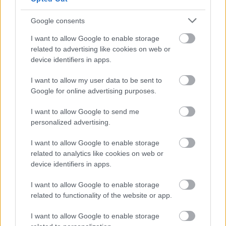
ellesve egy vadnyugati kulisszák közé álmodott
thrillert forgat, ahol a múlt eseményeire fokozatosan
Google consents
derül fény. A gyilkos kiléte, a figurák valódi indítékai
a végső összecsapásig rejtve maradnak.
I want to allow Google to enable storage
related to advertising like cookies on web or
device identifiers in apps.
I want to allow my user data to be sent to
Google for online advertising purposes.
I want to allow Google to send me
personalized advertising.
I want to allow Google to enable storage
related to analytics like cookies on web or
device identifiers in apps.
I want to allow Google to enable storage
related to functionality of the website or app.
A kedélyesen pipázgató Lee Van Cleef Mortimer
ezredes figuráját (
Pár dollárral többért
) ismétli újra,
I want to allow Google to enable storage