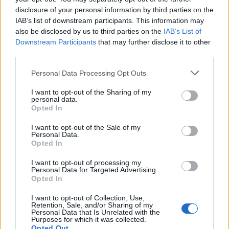
disclosure of your personal information by third parties on the
IAB’s list of downstream participants. This information may
Megmondom én nektek, miről szól a Like a Virgin!
–
also be disclosed by us to third parties on the
IAB’s List of
Verdikt
Downstream Participants
that may further disclose it to other
third parties.
A hatvanas-hetvenes évek fordulóján a
Please note that this website/app uses one or more Google
spagettiwesternek alkotói elérték a legfontosabb
Personal Data Processing Opt Outs
services and may gather and store information including but
eredményeiket, azaz már megszilárdult
not limited to your visit or usage behaviour. You may click to
I want to opt-out of the Sharing of my
stílusjegyekkel, kikristályosodott motívumokkal és
personal data.
grant or deny consent to Google and its third-party tags to
letisztult filmnyelvi megoldásokkal dolgoztak. A
Opted In
use your data for below specified purposes in below Google
Nagy leszámolás
tulajdonképp nem tesz mást,
consent section.
I want to opt-out of the Sale of my
minthogy sorra veszi ezeket az alkotóelemeket és
Personal Data.
egy profi, magabiztos műfaji gyorstalpalót varázsol
Opted In
a néző elé. A tiszta szívű, ám forrófejű fiatal és a
tapasztalt vén róka párosa ugyanúgy megjelenik,
I want to opt-out of processing my
Personal Data for Targeted Advertising.
mint a visszaemlékezésekkel feltáruló, bosszúra
Opted In
épülő motivációk. A városkát korrupt testvérek
tartják rettegésben, a részeg kocsis és a messziről
I want to opt-out of Collection, Use,
Retention, Sale, and/or Sharing of my
jött utasok a humorért, az öntudatos nők a váratlan
Personal Data that Is Unrelated with the
fordulatokért felelősek. Santi Leone módszerét
Purposes for which it was collected.
Opted Out