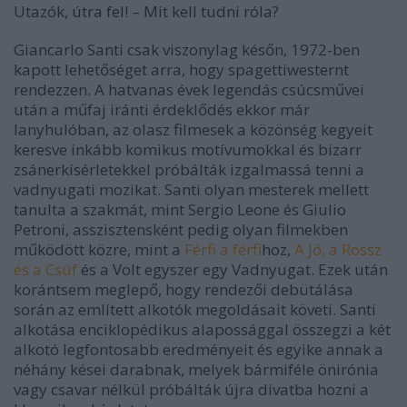
Utazók, útra fel!
–
Mit kell tudni róla?
Giancarlo Santi csak viszonylag későn, 1972-ben
kapott lehetőséget arra, hogy spagettiwesternt
rendezzen. A hatvanas évek legendás csúcsművei
után a műfaj iránti érdeklődés ekkor már
lanyhulóban, az olasz filmesek a közönség kegyeit
keresve inkább komikus motívumokkal és bizarr
zsánerkísérletekkel próbálták izgalmassá tenni a
vadnyugati mozikat. Santi olyan mesterek mellett
tanulta a szakmát, mint Sergio Leone és Giulio
Petroni, asszisztensként pedig olyan filmekben
működött közre, mint a
Férfi a férfi
hoz
,
A Jó, a Rossz
és a Csúf
és a
Volt egyszer egy Vadnyugat
. Ezek után
korántsem meglepő, hogy rendezői debütálása
során az említett alkotók megoldásait követi. Santi
alkotása enciklopédikus alapossággal összegzi a két
alkotó legfontosabb eredményeit és egyike annak a
néhány kései darabnak, melyek bármiféle önirónia
vagy csavar nélkül próbálták újra divatba hozni a