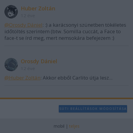
Huber Zoltán
12 éve
@Orosdy Dániel
: :) a karácsonyi szünetben tökéletes
időtöltés szerintem (btw. Somilla cuccát, a Face to
face-t se írd meg, mert nemsokára befejezem :)
Orosdy Dániel
12 éve
@Huber Zoltán
: Akkor ebből Carlito útja lesz...
SÜTI BEÁLLÍTÁSOK MÓDOSÍTÁSA
mobil
|
teljes