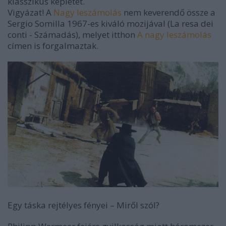
klasszikus képletet.
Vigyázat! A
Nagy leszámolás
nem keverendő össze a
Sergio Somilla 1967-es kiváló mozijával (La resa dei
conti - Számadás), melyet itthon
A nagy leszámolás
címen is forgalmaztak.
Egy táska rejtélyes fényei
–
Miről szól?