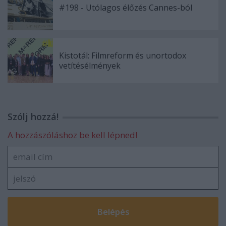
#198 - Utólagos élőzés Cannes-ból
Kistotál: Filmreform és unortodox
vetítésélmények
Szólj hozzá!
A hozzászóláshoz be kell lépned!