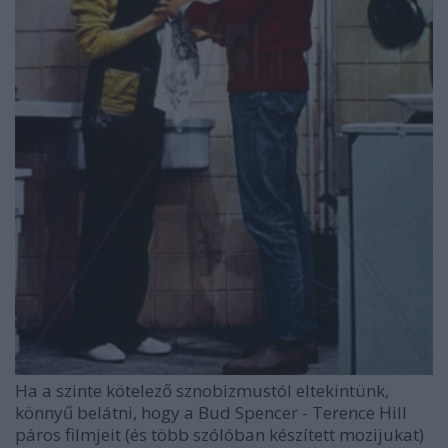
Ha a szinte kötelező sznobizmustól eltekintünk,
könnyű belátni, hogy a Bud Spencer - Terence Hill
páros filmjeit (és több szólóban készített mozijukat)