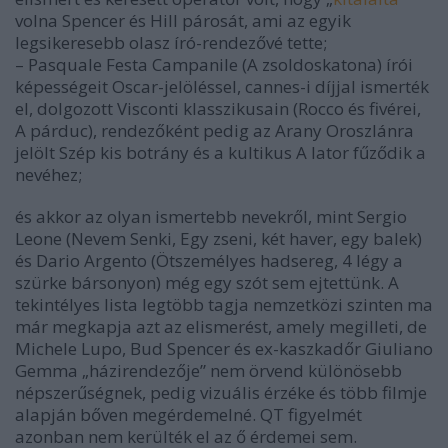
volna Spencer és Hill párosát, ami az egyik
legsikeresebb olasz író-rendezővé tette;
– Pasquale Festa Campanile (
A zsoldoskatona
) írói
képességeit Oscar-jelöléssel, cannes-i díjjal ismerték
el, dolgozott Visconti klasszikusain (
Rocco és fivérei
,
A párduc
), rendezőként pedig az Arany Oroszlánra
jelölt
Szép kis botrány
és a kultikus
A lator
fűződik a
nevéhez;
és akkor az olyan ismertebb nevekről, mint Sergio
Leone (
Nevem Senki
,
Egy zseni, két haver, egy balek
)
és Dario Argento (
Ötszemélyes hadsereg
,
4 légy a
szürke bársonyon
) még egy szót sem ejtettünk. A
tekintélyes lista legtöbb tagja nemzetközi szinten ma
már megkapja azt az elismerést, amely megilleti, de
Michele Lupo, Bud Spencer és ex-kaszkadőr Giuliano
Gemma „házirendezője” nem örvend különösebb
népszerűségnek, pedig vizuális érzéke és több filmje
alapján bőven megérdemelné. QT figyelmét
azonban nem kerülték el az ő érdemei sem.