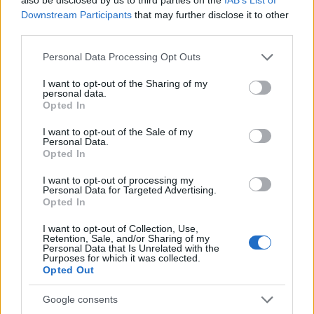
próbálja megvalósítani – ha sikerrel jár, nem csak a
Downstream Participants
that may further disclose it to other
nagy melót orozza el a hálátlan ex-megbízók elől,
third parties.
hanem megvalósítja az utolsó munkáját és komoly
Please note that this website/app uses one or more Google
Personal Data Processing Opt Outs
nyugdíjalaphoz is jut. Az életben persze semmi sem
services and may gather and store information including but
annyira egyszerű, mint elméletben.
not limited to your visit or usage behaviour. You may click to
I want to opt-out of the Sharing of my
personal data.
grant or deny consent to Google and its third-party tags to
Opted In
use your data for below specified purposes in below Google
consent section.
I want to opt-out of the Sale of my
Personal Data.
Opted In
I want to opt-out of processing my
Personal Data for Targeted Advertising.
Opted In
I want to opt-out of Collection, Use,
Retention, Sale, and/or Sharing of my
Personal Data that Is Unrelated with the
Purposes for which it was collected.
Opted Out
Apró különbségek
–
Hol jön QT a képbe?
Google consents