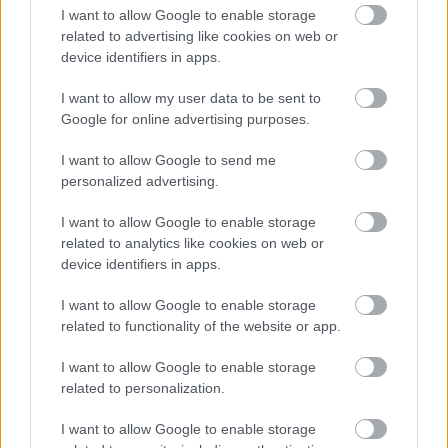
I want to allow Google to enable storage
Tarantino a 2000-ben rendezett 4. Quentin
related to advertising like cookies on web or
Tarantino Filmfesztiválon két filmet is vetített a
device identifiers in apps.
derék olasztól. A Hitchcock elképzeléseit és a
„verekedős” olasz szórakoztató mozikat egyszerre
I want to allow my user data to be sent to
idéző, helyenként kifejezetten elégikus hangulatú
Google for online advertising purposes.
Kettős bűntény Hamburgban
volt az egyik, a szintén
Gemma főszereplésével készült
Arizona Colt
a másik.
I want to allow Google to send me
Előbbi Tarantino pályájának korai szakaszát – főleg
personalized advertising.
a
Kutyaszorítóban
t és bizonyos fokig a
Jackie Brown
t
– idézi, utóbbi hatása a spaghetti westernek előtt
I want to allow Google to enable storage
tisztelgő később alkotásokban (
Kill Bill
,
Django
related to analytics like cookies on web or
elszabadul
) érzékelhető. A már említett
device identifiers in apps.
(Tarantinóhoz szintén közel álló) Melville műveihez
I want to allow Google to enable storage
hasonlóan túlnyomórészt Lupo munkája is pőre,
related to functionality of the website or app.
sallangoktól mentes mozi, ami képileg-zeneileg csak
néha emlékeztet Tarantino túlvezérelt stílusú
I want to allow Google to enable storage
alkotásaira, viszont tartalmilag – a sztori egyes
related to personalization.
elemeiről (pl. Mr. Blonde és Wallace helyzetének
párhuzamai) és műfaji keverékként (a kezdés a
I want to allow Google to enable storage
városi környezet ellenére is a vadnyugati filmek