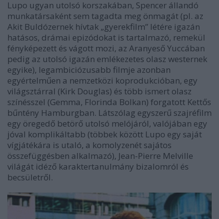
Lupo ugyan utolsó korszakában, Spencer állandó
munkatársaként sem tagadta meg önmagát (pl. az
Akit Buldózernek hívtak
„gyerekfilm” létére igazán
hatásos, drámai epizódokat is tartalmazó, remekül
fényképezett és vágott mozi, az
Aranyeső Yuccában
pedig az utolsó igazán emlékezetes olasz westernek
egyike), legambiciózusabb filmje azonban
egyértelműen a nemzetközi koprodukcióban, egy
világsztárral (Kirk Douglas) és több ismert olasz
színésszel (Gemma, Florinda Bolkan) forgatott
Kettős
bűntény Hamburgban
. Látszólag egyszerű szajréfilm
egy öregedő betörő utolsó melójáról, valójában egy
jóval komplikáltabb (többek között Lupo egy saját
vígjátékára is utaló, a komolyzenét sajátos
összefüggésben alkalmazó), Jean-Pierre Melville
világát idéző karaktertanulmány bizalomról és
becsületről.