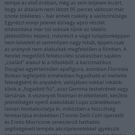
tempó az első órában, még az sem teljesen kizárt,
hogy az általam nem látott 95 perces változat már
szinte tökéletes – bár ennek csekély a valószínűsége.
Egyrészt ennyi jelenet és/vagy apró részlet
eltávolítása már túl soknak tűnik az ideális
játékidőhöz képest, másrészt a vágó tulajdonképpen
nem követett el semmilyen nagy hibát, éppen csak
az arányok nem alakultak megfelelően a filmben. A
heist
et megelőző felkészülési szakaszban sajátos
„család” alakul ki a hősökből: a karizmatikus
Douglas egyértelműen apafigura, azonban Florinda
Bolkan legfeljebb elméletben fogadható el mellette
feleségként és anyaként, valójában sokkal inkább
tűnik a „fogadott fiú”, azaz Gemma testvérének vagy
társának. A viszonyok finoman érzékeltetett, később
jelentőséget nyerő alakulását Lupo szándékosan
lassan bontakoztatja ki, miközben a feszültség
fenntartása érdekében (Tonino Delli Colli operatőr
és Ennio Morricone zeneszerző hathatós
segítségével) tempós akciójelenetekkel igyekszik