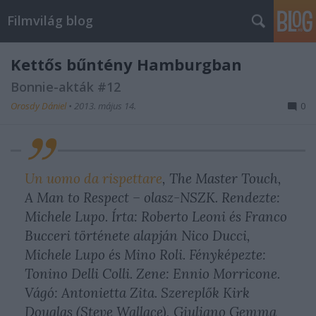
Filmvilág blog
Kettős bűntény Hamburgban
Bonnie-akták #12
Orosdy Dániel
•
2013. május 14.
0
Un uomo da rispettare
, The Master Touch,
A Man to Respect – olasz-NSZK. Rendezte:
Michele Lupo. Írta: Roberto Leoni és Franco
Bucceri története alapján Nico Ducci,
Michele Lupo és Mino Roli. Fényképezte:
Tonino Delli Colli. Zene: Ennio Morricone.
Vágó: Antonietta Zita. Szereplők Kirk
Douglas (Steve Wallace), Giuliano Gemma