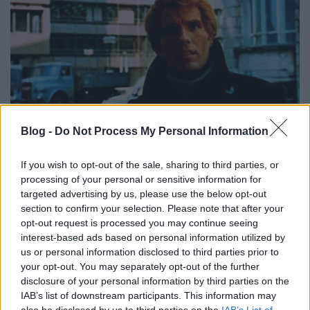
Egy táska rejtélyes fényei
–
Miről szól?
Blog -
Do Not Process My Personal Information
Steve Wallace-t, a betörés mesterét jópár börtönben
If you wish to opt-out of the sale, sharing to third parties, or
töltött év után végül kiengedik. Elvileg két út áll
processing of your personal or sensitive information for
előtte: vagy elfogadja a kártalanítás gyanánt
targeted advertising by us, please use the below opt-out
felajánlott nagy melót a korábbi megbízóitól, vagy
section to confirm your selection. Please note that after your
kiszáll, ahogy ifjú kedvese, Anna szeretné. Egyik
opt-out request is processed you may continue seeing
lehetőség sem túl vonzó a számára (volt főnöke
interest-based ads based on personal information utilized by
verőemberrel próbálja jobb belátásra bírni, a
us or personal information disclosed to third parties prior to
visszavonuláshoz egyszerűen nem fűlik a foga),
your opt-out. You may separately opt-out of the further
úgyhogy rafinált játékba kezd, amivel elvileg
disclosure of your personal information by third parties on the
egyesítheti a lehetséges előnyöket. Körmönfont
IAB’s list of downstream participants. This information may
tervét ifjú pártfogoltja és szerelme segítségével
also be disclosed by us to third parties on the
IAB’s List of