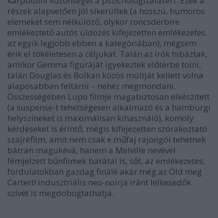
kárpótolni közönségét a pszichologizálásért. Ezek a
részek alapvetően jól sikerültek (a hosszú, humoros
elemeket sem nélkülöző, olykor roncsderbire
emlékeztető autós üldözés kifejezetten emlékezetes,
az egyik legjobb ebben a kategóriában), mégsem
érik el tökéletesen a céljukat. Talán az írók hibáztak,
amikor Gemma figuráját igyekeztek előtérbe tolni,
talán Douglas és Bolkan közös múltját kellett volna
alaposabban feltárni – nehéz megmondani.
Összességében Lupo filmje magabiztosan elkészített
(a suspense-t tehetségesen alkalmazó és a hamburgi
helyszíneket is maximálisan kihasználó), komoly
kérdéseket is érintő, mégis kifejezetten szórakoztató
szajréfilm, amit nem csak e műfaj rajongói tehetnek
bátran magukévá, hanem a Melville nevével
fémjelzett bűnfilmek barátai is, sőt, az emlékezetes,
fordulatokban gazdag finálé akár még az
Öld meg
Cartert!
indusztriális neo-noirja iránt lelkesedők
szívét is megdobogtathatja.