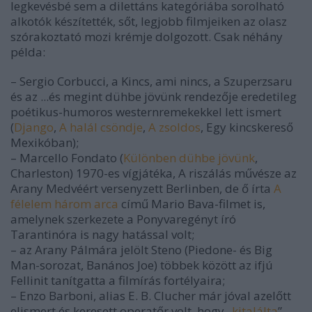
legkevésbé sem a dilettáns kategóriába sorolható
alkotók készítették, sőt, legjobb filmjeiken az olasz
szórakoztató mozi krémje dolgozott. Csak néhány
példa:
– Sergio Corbucci, a
Kincs, ami nincs
, a
Szuperzsaru
és az
...és megint dühbe jövünk
rendezője eredetileg
poétikus-humoros westernremekekkel lett ismert
(
Django
,
A halál csöndje
,
A zsoldos
,
Egy kincskereső
Mexikóban
);
– Marcello Fondato (
Különben dühbe jövünk
,
Charleston
) 1970-es vígjátéka,
A riszálás művésze
az
Arany Medvéért versenyzett Berlinben, de ő írta
A
félelem három arca
című Mario Bava-filmet is,
amelynek szerkezete a
Ponyvaregény
t író
Tarantinóra is nagy hatással volt;
– az Arany Pálmára jelölt Steno (
Piedone
- és
Big
Man
-sorozat,
Banános Joe
) többek között az ifjú
Fellinit tanítgatta a filmírás fortélyaira;
– Enzo Barboni, alias E. B. Clucher már jóval azelőtt
elismert és keresett operatőr volt, hogy „
kitalálta
”