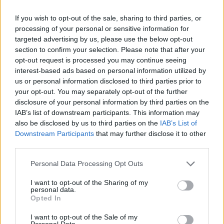
az így összeálló tabló, mely kíméletlenül lerántja a
If you wish to opt-out of the sale, sharing to third parties, or
leplet a posztmodern háború lélekölő
processing of your personal or sensitive information for
embertelenségéről.
targeted advertising by us, please use the below opt-out
section to confirm your selection. Please note that after your
A
Zero Dark Thirty
azért válhat igazán
opt-out request is processed you may continue seeing
emlékezetessé, mert sikeresen teszi láthatóvá a
interest-based ads based on personal information utilized by
nagyrészt láthatatlan harcok emberi
us or personal information disclosed to third parties prior to
következményeit. A XXI. század világméretű
your opt-out. You may separately opt-out of the further
konfliktusaiban már nem a „kinek van nagyobb,
disclosure of your personal information by third parties on the
erősebb fegyvere” a kérdés: az ősi maszkulin
IAB’s list of downstream participants. This information may
vetélkedés helyett az adatok és a nyomtöredékek
also be disclosed by us to third parties on the
IAB’s List of
analízisei, a politikai és érzelmi alkufolyamatok, az
Downstream Participants
that may further disclose it to other
irodai stratégiák kerülnek előtérbe. Bigelow már
third parties.
korábban is rendkívül sokat tett a hollywoodi
hímsoviniszta nézőpontok felülvizsgálatáért, ám a
Please note that this website/app uses one or more Google
Personal Data Processing Opt Outs
Zero Dark Thirty
aktív női hősével a rendezőnő még
services and may gather and store information including but
not limited to your visit or usage behaviour. You may click to
I want to opt-out of the Sharing of my
tovább megy, és az egész művet az ügynöknő
personal data.
grant or deny consent to Google and its third-party tags to
jellemére építi. A Jessica Chastain által mesterien
Opted In
use your data for below specified purposes in below Google
életre keltett figura az egyetlen ember, aki képes
consent section.
kitartani az igaza mellett ebben a steril
I want to opt-out of the Sale of my
Personal Data.