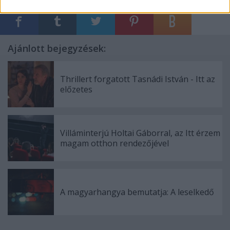
Ajánlott bejegyzések:
Thrillert forgatott Tasnádi István - Itt az
előzetes
Villáminterjú Holtai Gáborral, az Itt érzem
magam otthon rendezőjével
A magyarhangya bemutatja: A leselkedő