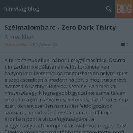
Filmvilág blog
Szélmalomharc - Zero Dark Thirty
A mozikban
Huber Zoltán
•
2013. február 23.
2
A terrorizmus elleni háború megfilmesítése, Osama
bin Laden likvidálásának valós története nem
nagyon kerülhetett volna megbízhatóbb helyre, mint
a szép csendben a modern háborús mozi mesterévé
avanzsáló Kathryn Bigelow kezeibe. Az amerikai
hírszerzés egyik legnagyobb győzelme szinte tálcán
kínálja magát a látványos, heroikus, hazafias (és épp
ezért törvényszerűen hamiskás) feldolgozások
számára, a rendezőnő méltán ünnepelt filmje
azonban pont a visszafogottságával, a
kiegyensúlyozott komplexitásával okoz meglepetést.
Bigelow korábban már többször bizonyította, profi