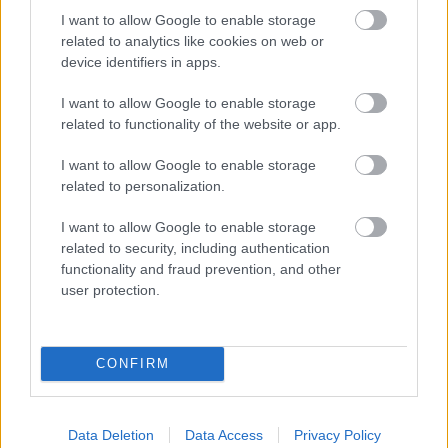
apparátus alsóbb szintjeiről rajzolja meg, így
I want to allow Google to enable storage
elkerüli a hatásvadászat kínálkozó csapdáit, a remek
related to analytics like cookies on web or
mellékszereplők pedig képesek tovább mélyíteni a
device identifiers in apps.
jól megírt karaktereket. Bigelow a sokak által várt
I want to allow Google to enable storage
minőségi akciófilm helyett két órán keresztül egy
related to functionality of the website or app.
lélekölő, kilátástalannak tűnő szélmalomharcot ír le,
majd az aprólékos ábrázolását a tulajdonképpeni
I want to allow Google to enable storage
rajtaütés hibátlanul megkoreografált epizódjával
related to personalization.
zárja le. A felszín alatt azonban végig ott vibrál a
virtualizálódó világ ijesztő sterilitása, illetve a hősnő
I want to allow Google to enable storage
személyes drámája is: a
Zero Dark Thirty
ezért
related to security, including authentication
nemcsak
A bombák földjén
egy kiérleltebb és
functionality and fraud prevention, and other
bölcsebb női párdarabja, de a terrorizmus elleni
user protection.
harc eddigi legfontosabb mozgóképes lenyomata is
egyben.
CONFIRM
Címkék:
akció
thriller
filmkritika
bigelow
Data Deletion
Data Access
Privacy Policy