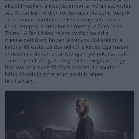
akciófilmesként a kisujjában van a műfaji eszköztár,
sőt,
A bombák földjén
robbanásai óta azt is tudjuk,
az adrenalinbombák mellett a kényesebb közel-
keleti terepen is otthonosan mozog. A
Zero Dark
Thirty - A Bin Láden hajsza
tovább halad a
megkezdett úton, hiszen látványos tűzijátékok, a
katona-lét esztétizálása nélkül is képes izgalmasan
elmesélni a dokumentarista igénnyel rekonstruált
eseményeket. Az igazi meglepetés mégis az, hogy
Bigelow az árnyalt főhősén keresztül a modern
háborúk eddig ismeretlen arcát is képes
felvillantani.