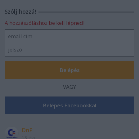
Szólj hozzá!
A hozzászóláshoz be kell lépned!
VAGY
DnP
13 éve