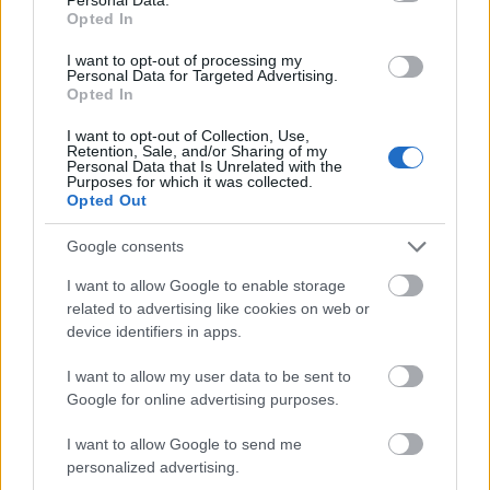
labirintusban, de Bigelow abból sem csinál titkot,
Opted In
mekkora áldozatokkal járhat egy nő számára, ha az
átláthatatlan rendszer részévé kíván válni.
I want to opt-out of processing my
Personal Data for Targeted Advertising.
Opted In
I want to opt-out of Collection, Use,
Retention, Sale, and/or Sharing of my
Personal Data that Is Unrelated with the
Purposes for which it was collected.
Opted Out
Google consents
I want to allow Google to enable storage
related to advertising like cookies on web or
device identifiers in apps.
I want to allow my user data to be sent to
Google for online advertising purposes.
Az emblematikus végkifejlet ismeretében a történet
drámai súlypontja a párbeszédekre, a figurákra és
I want to allow Google to send me
az ő háttereikre helyeződik. Mark Boal okos
personalized advertising.
forgatókönyve az embervadászatot az amerikai