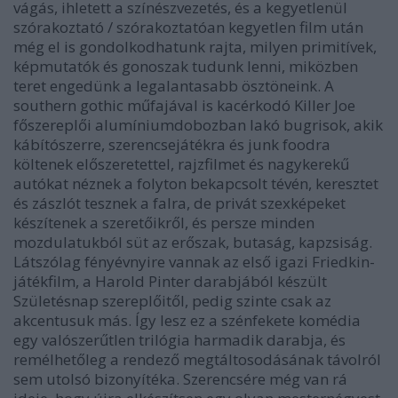
vágás, ihletett a színészvezetés, és a kegyetlenül
szórakoztató / szórakoztatóan kegyetlen film után
még el is gondolkodhatunk rajta, milyen primitívek,
képmutatók és gonoszak tudunk lenni, miközben
teret engedünk a legalantasabb ösztöneink. A
southern gothic
műfajával is kacérkodó
Killer Joe
főszereplői alumíniumdobozban lakó bugrisok, akik
kábítószerre, szerencsejátékra és
junk food
ra
költenek előszeretettel, rajzfilmet és nagykerekű
autókat néznek a folyton bekapcsolt tévén, keresztet
és zászlót tesznek a falra, de privát szexképeket
készítenek a szeretőikről, és persze minden
mozdulatukból süt az erőszak, butaság, kapzsiság.
Látszólag fényévnyire vannak az első
igazi
Friedkin-
játékfilm, a Harold Pinter darabjából készült
Születésnap
szereplőitől, pedig szinte csak az
akcentusuk más. Így lesz ez a szénfekete komédia
egy valószerűtlen trilógia harmadik darabja, és
remélhetőleg a rendező megtáltosodásának távolról
sem utolsó bizonyítéka. Szerencsére még van rá