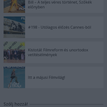
Bill – A teljes véres történet, Szőkék
előnyben
#198 - Utólagos élőzés Cannes-ból
Kistotál: Filmreform és unortodox
vetítésélmények
Itt a májusi Filmvilág!
Szólj hozzá!