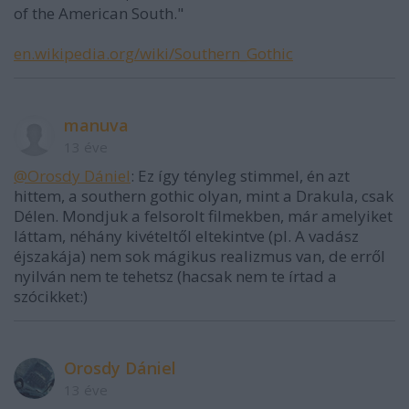
of the American South."
en.wikipedia.org/wiki/Southern_Gothic
manuva
13 éve
@Orosdy Dániel
: Ez így tényleg stimmel, én azt
hittem, a southern gothic olyan, mint a Drakula, csak
Délen. Mondjuk a felsorolt filmekben, már amelyiket
láttam, néhány kivételtől eltekintve (pl. A vadász
éjszakája) nem sok mágikus realizmus van, de erről
nyilván nem te tehetsz (hacsak nem te írtad a
szócikket:)
Orosdy Dániel
13 éve