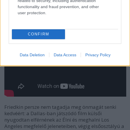
related to security, including authentication
functionality and fraud prevention, and other
user protection.
CONFIRM
Data Deletion
Data Access
Privacy Policy
Friedkin persze nem tagadja meg önmagát senki
kedvéért: a Dallas-ban játszódó film külsői
nyugodtan elférnének az
Élni és meghalni Los
Angeles
megfelelő jeleneteiben, végig elsőosztályú a