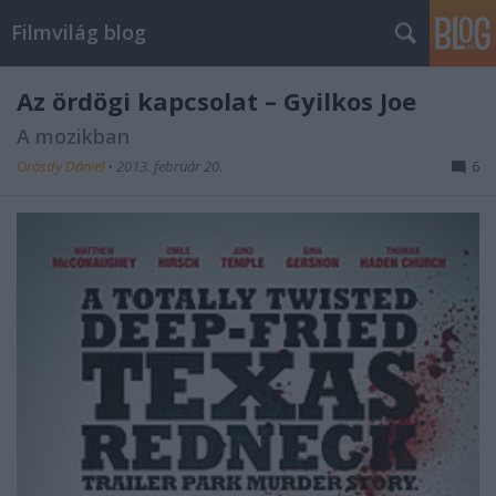
Filmvilág blog
Az ördögi kapcsolat – Gyilkos Joe
A mozikban
Orosdy Dániel
•
2013. február 20.
6