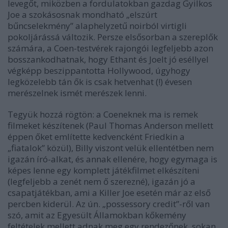
levegőt, miközben a fordulatokban gazdag
Gyilkos
Joe
a szokásosnak mondható „elszúrt
bűncselekmény” alaphelyzetű noirból virtigli
pokoljárássá változik. Persze elsősorban a szereplők
számára, a Coen-testvérek rajongói legfeljebb azon
bosszankodhatnak, hogy Ethant és Joelt jó eséllyel
végképp beszippantotta Hollywood, úgyhogy
legközelebb tán ők is csak hetvenhat (!) évesen
merészelnek ismét merészek lenni.
Tegyük hozzá rögtön: a Coeneknek ma is remek
filmeket készítenek (Paul Thomas Anderson mellett
éppen őket említette kedvencként Friedkin a
„fiatalok” közül), Billy viszont velük ellentétben nem
igazán író-alkat, és annak ellenére, hogy egymaga is
képes lenne egy komplett játékfilmet elkészíteni
(legfeljebb a zenét nem ő szerezné), igazán jó a
csapatjátékban, ami a
Killer Joe
esetén már az első
percben kiderül. Az ún. „possessory credit”-ről van
szó, amit az Egyesült Államokban kőkemény
feltételek mellett adnak meg egy rendezőnek, sokan