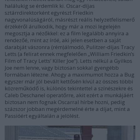
halálukig se érdemlik ki. Oscar-díjas
sztárrdirektorként egyrészt Friedkin
nagyvonalúságáról, másrészt reális helyzetfelismerő
érzékéről árulkodik, hogy már a mozi legelején
megosztja a nézőkkel: ez a film legalább annyira a
rendezőé, mint az íróé, aki jelen esetben a saját
darabját vászonra (rém)álmodó, Pulitzer-díjas Tracy
Letts (a felirat ennek megfelelően „William Friedkin’s
Film of Tracy Letts’ Killer Joe”). Letts nélkül a
Gyilkos
Joe
nem lenne, vagy biztosan sokkal gyengébb
formában létezne. Ahogy a maximumot hozza a
Bug
egyszer már jól bevált kettősén kívül az összes többi
közreműködő is, különös tekintettel a színészekre és
Caleb Deschanel operatőrre, akit ezért a munkájáért
biztosan nem fognak Oscarral hírbe hozni, pedig
százszor jobban megérdemelné érte a díjat, mint a
Passió
ért egyáltalán a jelölést.