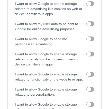
lépést: a képletbe már bevonják a Coenek nevével
I want to allow Google to enable storage
fémjelzett neo-noir vonalat, a dramaturgia
related to advertising like cookies on web or
device identifiers in apps.
„hagyományos” eszközeivel könnyítik meg a
befogadást (magyarán a nézőnek nem kell
I want to allow my user data to be sent to
feltétlenül azonosulnia a deviánsokkal), de
Google for online advertising purposes.
meghagyják az ezúttal jó értelemben vett
földhözragadtságot, ami Lynch műveiből többnyire
I want to allow Google to send me
hiányzik. A
Bug
olyannyira közel áll a
Killer Joe
-hoz,
personalized advertising.
annyira egyazon világból származnak, hogy azt a
korábbi film ismerői még akkor is érzékelnék, ha egy
I want to allow Google to enable storage
párbeszédrészlet nem tenné egyértelművé (a
related to analytics like cookies on web or
poloskákra tett utalás egyébként nem lóg ki a
device identifiers in apps.
filmből, sőt talán még az se lenne meglepő, ha
Michael Shannon foghíjas feje is felbukkanna
I want to allow Google to enable storage
valamelyik felvétel sarkában), de azoknak is ismerős
related to functionality of the website or app.
lesz ez a közeg, akik még csak nem is hallottak a
Bug
ról, viszont látták már a néhai Dennis Hoppert
I want to allow Google to enable storage
gázmaszk után nyúlni, vagy M. Emmett Walsh-t
related to personalization.
cowboykalapban gyilkolászni.
I want to allow Google to enable storage