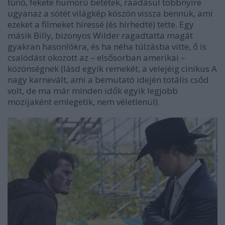
tűnő, fekete humorú betétek, ráadásul többnyire
ugyanaz a sötét világkép köszön vissza bennük, ami
ezeket a filmeket híressé (és hírhedté) tette. Egy
másik Billy, bizonyos Wilder ragadtatta magát
gyakran hasonlókra, és ha néha túlzásba vitte, ő is
csalódást okozott az – elsősorban amerikai –
közönségnek (lásd egyik remekét, a velejéig cinikus
A
nagy karnevál
t, ami a bemutató idején totális csőd
volt, de ma már minden idők egyik legjobb
mozijaként emlegetik, nem véletlenül).