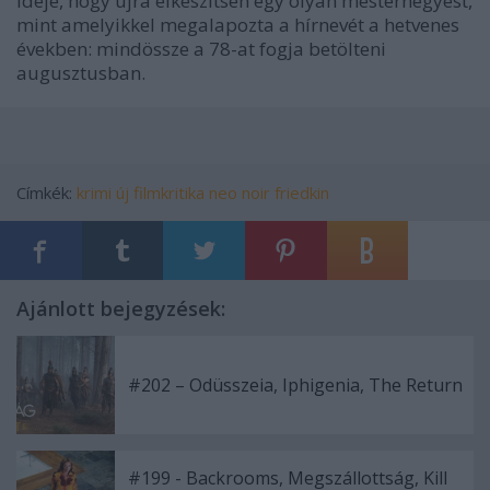
ideje, hogy újra elkészítsen egy olyan mesternégyest,
mint amelyikkel megalapozta a hírnevét a hetvenes
években: mindössze a 78-at fogja betölteni
augusztusban.
Címkék:
krimi
új
filmkritika
neo noir
friedkin
Ajánlott bejegyzések:
#202 – Odüsszeia, Iphigenia, The Return
#199 - Backrooms, Megszállottság, Kill