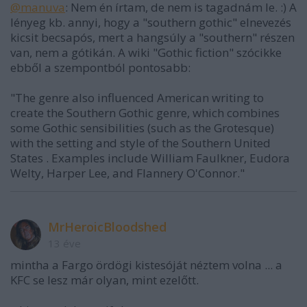
@manuva
: Nem én írtam, de nem is tagadnám le. :) A
lényeg kb. annyi, hogy a "southern gothic" elnevezés
kicsit becsapós, mert a hangsúly a "southern" részen
van, nem a gótikán. A wiki "Gothic fiction" szócikke
ebből a szempontból pontosabb:
"The genre also influenced American writing to
create the Southern Gothic genre, which combines
some Gothic sensibilities (such as the Grotesque)
with the setting and style of the Southern United
States . Examples include William Faulkner, Eudora
Welty, Harper Lee, and Flannery O'Connor."
MrHeroicBloodshed
13 éve
mintha a Fargo ördögi kistesóját néztem volna ... a
KFC se lesz már olyan, mint ezelőtt.