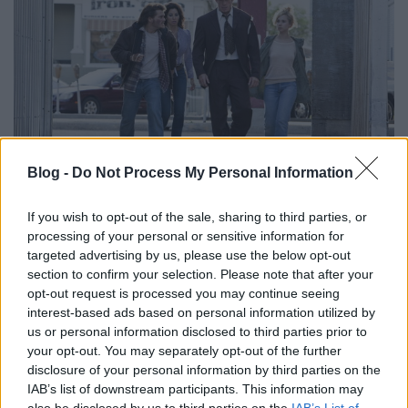
Blog -
Do Not Process My Personal Information
Ha találnék fogást a filmen, most hoznám fel.
Megemlíteném, mennyire hiteltelen a többnyire
If you wish to opt-out of the sale, sharing to third parties, or
szépfiúkat alakító Matthew a főszerepben, milyen
processing of your personal or sensitive information for
tehetségtelen Gina, hány baki van a
targeted advertising by us, please use the below opt-out
cselekményszövésben, mennyire látszanak az
section to confirm your selection. Please note that after your
alacsony költségvetés nyomai, milyen nyilvánvaló az
opt-out request is processed you may continue seeing
idős maestro berozsdálása, hány perc után jöttem
interest-based ads based on personal information utilized by
rá a csavarokra, milyen gyorsan kalkuláltam ki a
us or personal information disclosed to third parties prior to
befejezést. Csakhogy ez egytől egyig hülyeség.
your opt-out. You may separately opt-out of the further
A
Gyilkos
Joe
komplett egészet alkot, minden
disclosure of your personal information by third parties on the
IAB’s list of downstream participants. This information may
összetevője minőségi, legfeljebb egy igazi hibája
also be disclosed by us to third parties on the
IAB’s List of