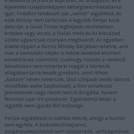
Friedkinről (
A francia kapcsolat
,
Az ördögűző
), és e
kijelentés tulajdonképpen kétségbevonhatatlanul
igaz. Friedkin rendezett pár „valódi” vígjátékot, és
ezek bizony nem tartoznak a legjobb filmjei közé:
debütje, a
Good Times
legfeljebb részleteiben
érdekes vagy vicces, a
Haláli meló
és
Az évszázad
üzlete
ugyancsak csúnyán megbukott. Az egyetlen
kivétel éppen a
Razzia Minsky Bárjában
lehetne, ami
már a bemutató idején is többé-kevésbé elismert
komédiának számított, csakhogy miután a rendező
bevallottan nem ismerte ki magát a börleszk
világában (arra tessék gondolni, amit itthon
„kabaré” néven ismerünk, lásd színpadi zenés-táncos
viccelődés esete SasJózsival), a film vonatkozó
jeleneteinek nagy részét nem ő dirigálta, hanem
Norman Lear író-producer. Egyértelmű tehát: a
vígjáték nem igazán Bill erőssége.
Persze vígjátékból is sokféle létezik, ahogy a humor
sem egyféle. A kísérletező hajlamú,
polgárpukkasztástól sem visszariadó, valóságos(nak