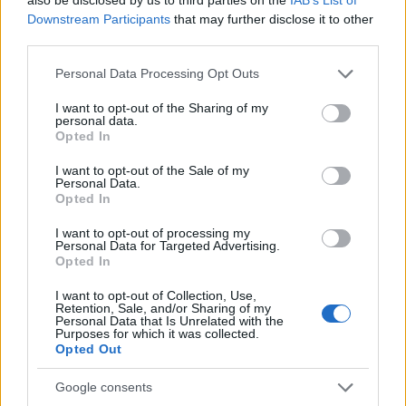
van, ha ez egyáltalán annak minősül: nem a
Downstream Participants
that may further disclose it to other
legszélesebb nagyközönséget célozza. A sokak
third parties.
gyomrát megfekvő
Bug
nál még így is jóval
emészthetőbb, de aki annak idején őrjöngve
Please note that this website/app uses one or more Google
Personal Data Processing Opt Outs
kapcsolt át a
Twin Peaks
-ről a
Dallas
-ra, ne is
services and may gather and store information including but
próbálkozzon vele. Komédiának komédia, noirnak
not limited to your visit or usage behaviour. You may click to
I want to opt-out of the Sharing of my
personal data.
noir, akad benne szociográfia és thriller is, csak
grant or deny consent to Google and its third-party tags to
Opted In
éppen egyikből sem a legkönnyebb megfejtés. Külső
use your data for below specified purposes in below Google
jegyei alapján sorolhatnánk akár
exploitation
-
consent section.
I want to opt-out of the Sale of my
kategóriába is (meztelenség és erőszak kéz a kézben
Personal Data.
Opted In
jár a legtöbb jelenetben), de ez kb. akkora tévedés
lenne, mint Henry Rollins cameója miatt Black Flag-
I want to opt-out of processing my
koncertfilmnek titulálni a
Lost Highway –
Personal Data for Targeted Advertising.
Útvesztőben
t. És ha már Lynch (ismét) szóba került...
Opted In
I want to opt-out of Collection, Use,
Már az említett
Bug
is sokszor olyan benyomást
Retention, Sale, and/or Sharing of my
keltett, mintha Letts Friedkin segítségével Lynch
Personal Data that Is Unrelated with the
Purposes for which it was collected.
világát próbálná meg úgy újraalkotni, hogy ne csak
Opted Out
a szorongásból részesüljön a néző, hanem annak
okairól és következményeiről is legyenek fogalmai.
Google consents
A
Gyilkos
Joe
ezen az úton teszi meg a következő