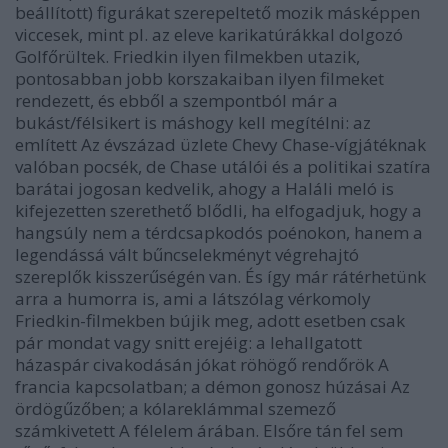
beállított) figurákat szerepeltető mozik másképpen
viccesek, mint pl. az eleve karikatúrákkal dolgozó
Golfőrültek
. Friedkin ilyen filmekben utazik,
pontosabban jobb korszakaiban ilyen filmeket
rendezett, és ebből a szempontból már a
bukást/félsikert is máshogy kell megítélni: az
említett
Az évszázad üzlete
Chevy Chase-vígjátéknak
valóban pocsék, de Chase utálói és a politikai szatíra
barátai jogosan kedvelik, ahogy a
Haláli meló
is
kifejezetten szerethető blődli, ha elfogadjuk, hogy a
hangsúly nem a térdcsapkodós poénokon, hanem a
legendássá vált bűncselekményt végrehajtó
szereplők kisszerűségén van. És így már rátérhetünk
arra a humorra is, ami a látszólag vérkomoly
Friedkin-filmekben bújik meg, adott esetben csak
pár mondat vagy snitt erejéig: a lehallgatott
házaspár civakodásán jókat röhögő rendőrök
A
francia kapcsolat
ban; a démon gonosz húzásai
Az
ördögűző
ben; a kólareklámmal szemező
számkivetett
A félelem árá
ban. Elsőre tán fel sem