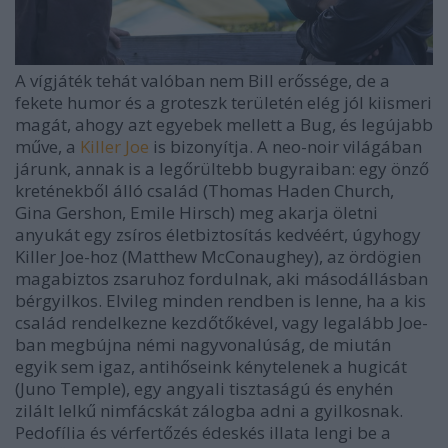
A vígjáték tehát valóban nem Bill erőssége, de a
fekete humor és a groteszk területén elég jól kiismeri
magát, ahogy azt egyebek mellett a
Bug,
és legújabb
műve, a
Killer Joe
is bizonyítja. A neo-noir világában
járunk, annak is a legőrültebb bugyraiban: egy önző
kreténekből álló család (Thomas Haden Church,
Gina Gershon, Emile Hirsch) meg akarja öletni
anyukát egy zsíros életbiztosítás kedvéért, úgyhogy
Killer Joe-hoz (Matthew McConaughey), az ördögien
magabiztos zsaruhoz fordulnak, aki másodállásban
bérgyilkos. Elvileg minden rendben is lenne, ha a kis
család rendelkezne kezdőtőkével, vagy legalább Joe-
ban megbújna némi nagyvonalúság, de miután
egyik sem igaz, antihőseink kénytelenek a hugicát
(Juno Temple), egy angyali tisztaságú és enyhén
zilált lelkű nimfácskát zálogba adni a gyilkosnak.
Pedofília és vérfertőzés édeskés illata lengi be a