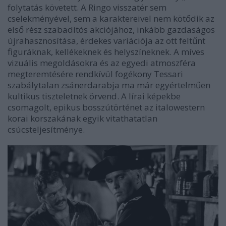
folytatás követett. A
Ringo visszatér
sem
cselekményével, sem a karaktereivel nem kötődik az
első rész szabadítós akciójához, inkább gazdaságos
újrahasznosítása, érdekes variációja az ott feltűnt
figuráknak, kellékeknek és helyszíneknek. A míves
vizuális megoldásokra és az egyedi atmoszféra
megteremtésére rendkívül fogékony Tessari
szabálytalan zsánerdarabja ma már egyértelműen
kultikus tiszteletnek örvend. A lírai képekbe
csomagolt, epikus bosszútörténet az italowestern
korai korszakának egyik vitathatatlan
csúcsteljesítménye.