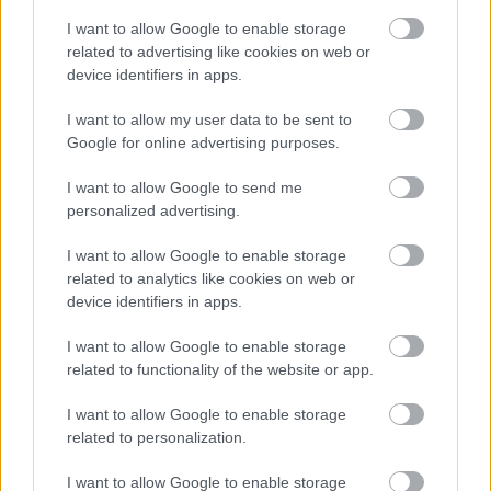
I want to allow Google to enable storage
related to advertising like cookies on web or
Megmondom én nektek, miről szól a Like a Virgin!
–
device identifiers in apps.
Verdikt
I want to allow my user data to be sent to
A mű keletkezéstörténete remekül illusztrálja,
Google for online advertising purposes.
milyen elképesztő tehetségek, micsoda
mesteremberek dolgoztak annak idején az olasz
I want to allow Google to send me
filmiparban. Tessari a
Pisztolyt Ringónak
imponáló
personalized advertising.
bevételi eredményei után gyakorlatilag azonnal
belevágott a
Ringo visszatér
munkálataiba, ám a
I want to allow Google to enable storage
related to analytics like cookies on web or
korábbi helyszínek, a rendelkezésre álló stáb
device identifiers in apps.
segítségével nem sima újrázásba, és nem
hagyományos folytatásba kezdett, hanem egy költői
I want to allow Google to enable storage
látomás, egy sajátos Odüsszeusz-adaptáció
related to functionality of the website or app.
megfilmesítésében gondolkodott. A háborúból
visszatérő, fáradt és kiégett hős, illetve a birtokára, a
I want to allow Google to enable storage
felesége kezére pályázó gonosz trónbitorlók csak a
related to personalization.
kiindulópontot jelentik Tessari számára. A
mexikóiak megszállta, elnyomott amerikai kisváros,
I want to allow Google to enable storage