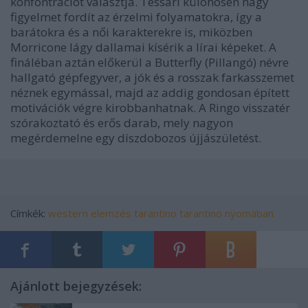
konfontrációt választja. Tessari különösen nagy
figyelmet fordít az érzelmi folyamatokra, így a
barátokra és a női karakterekre is, miközben
Morricone lágy dallamai kísérik a lírai képeket. A
fináléban aztán előkerül a Butterfly (Pillangó) névre
hallgató gépfegyver, a jók és a rosszak farkasszemet
néznek egymással, majd az addig gondosan épített
motivációk végre kirobbanhatnak. A
Ringo visszatér
szórakoztató és erős darab, mely nagyon
megérdemelne egy díszdobozos újjászületést.
Címkék:
western
elemzés
tarantino
tarantino nyomaban
Ajánlott bejegyzések: