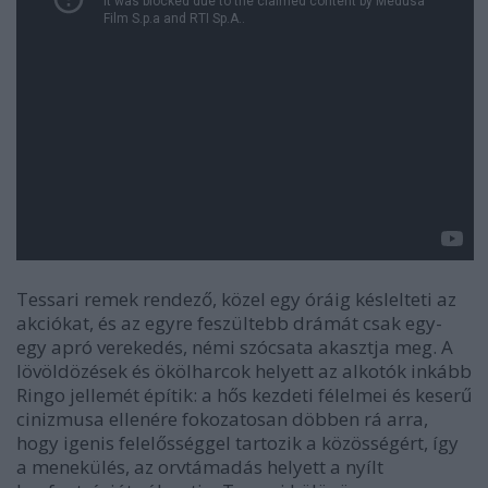
Tessari remek rendező, közel egy óráig késlelteti az
akciókat, és az egyre feszültebb drámát csak egy-
egy apró verekedés, némi szócsata akasztja meg. A
lövöldözések és ökölharcok helyett az alkotók inkább
Ringo jellemét építik: a hős kezdeti félelmei és keserű
cinizmusa ellenére fokozatosan döbben rá arra,
hogy igenis felelősséggel tartozik a közösségért, így
a menekülés, az orvtámadás helyett a nyílt