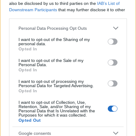
kislányával bohóckodó (és kardot ragadó!) szülő a
also be disclosed by us to third parties on the
IAB’s List of
Kill Bill 2
fontos motívumaiként köszön vissza. Sőt, a
Downstream Participants
that may further disclose it to other
third parties.
Ringo visszatér
egyik epikus érzelmi csúcspontja
még túl is szárnyalja a legfrissebb QT-opusz
Please note that this website/app uses one or more Google
Personal Data Processing Opt Outs
idevonatkozó fejezetét: a szerelmesek nagy
services and may gather and store information including but
találkozása az eredetiben pont annyira emlékezetes,
not limited to your visit or usage behaviour. You may click to
I want to opt-out of the Sharing of my
amennyire csalódást kelt a
Django elszabadul
ban. A
personal data.
grant or deny consent to Google and its third-party tags to
Opted In
film egyik fontos zenei motívuma (L'incontro Con La
use your data for below specified purposes in below Google
Figlia) ráadásul a
Becstelen Brigantyk
elején is
consent section.
I want to opt-out of the Sale of my
felcsendül: Shoshanna menekülését ezúttal is
Personal Data.
Morricone dallamai kísérik.
Opted In
I want to opt-out of processing my
Personal Data for Targeted Advertising.
Opted In
I want to opt-out of Collection, Use,
Retention, Sale, and/or Sharing of my
Personal Data that Is Unrelated with the
Purposes for which it was collected.
Opted Out
Google consents