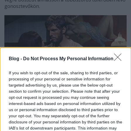
gonosztevőkön.
Blog -
Do Not Process My Personal Information
Apró különbségek
–
Hol jön QT a képbe?
If you wish to opt-out of the sale, sharing to third parties, or
processing of your personal or sensitive information for
A
Ringo visszatér
a rendező több toplistáján is
targeted advertising by us, please use the below opt-out
előkelő helyen szerepel, illetve a
Sukiyaki Western
section to confirm your selection. Please note that after your
Django
vendégszerepében alakított karakter neve
opt-out request is processed you may continue seeing
sem más, mint Ringo. Tarantino emellett Tessari
interest-based ads based on personal information utilized by
történetének számos fontos motívumát idézi a
us or personal information disclosed to third parties prior to
műveiben, hisz az asszonyáért lehetetlen küldetésre
your opt-out. You may separately opt-out of the further
vállalkozó hős a
Django elszabadul
, a végső
disclosure of your personal information by third parties on the
leszámolás közben a korábban nem látott
IAB’s list of downstream participants. This information may