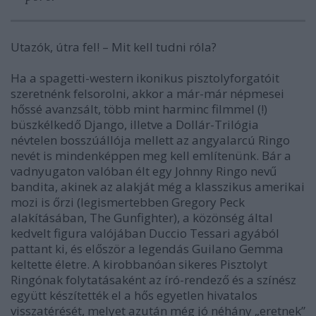
Utazók, útra fel!
–
Mit kell tudni róla?
Ha a spagetti-western ikonikus pisztolyforgatóit
szeretnénk felsorolni, akkor a már-már népmesei
hőssé avanzsált, több mint harminc filmmel (!)
büszkélkedő Django, illetve a Dollár-Trilógia
névtelen bosszúállója mellett az angyalarcú Ringo
nevét is mindenképpen meg kell említenünk. Bár a
vadnyugaton valóban élt egy Johnny Ringo nevű
bandita, akinek az alakját még a klasszikus amerikai
mozi is őrzi (legismertebben Gregory Peck
alakításában,
The Gunfighter
), a közönség által
kedvelt figura valójában Duccio Tessari agyából
pattant ki, és először a legendás Guilano Gemma
keltette életre. A kirobbanóan sikeres
Pisztolyt
Ringónak
folytatásaként az író-rendező és a színész
együtt készítették el a hős egyetlen hivatalos
visszatérését, melyet azután még jó néhány „eretnek”