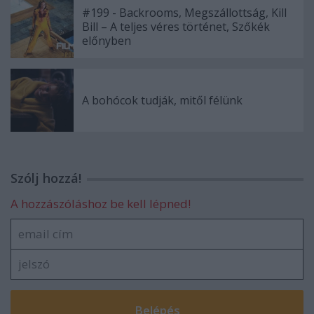
#199 - Backrooms, Megszállottság, Kill
Bill – A teljes véres történet, Szőkék
előnyben
A bohócok tudják, mitől félünk
Szólj hozzá!
A hozzászóláshoz be kell lépned!