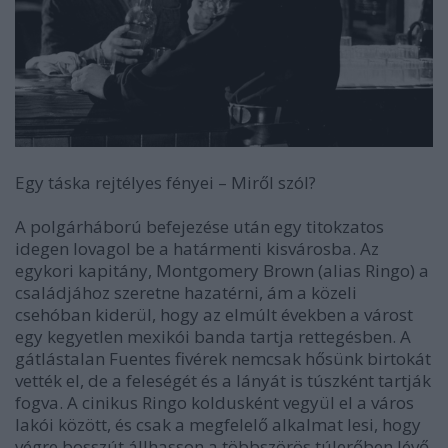
Egy táska rejtélyes fényei
–
Miről szól?
A polgárháború befejezése után egy titokzatos
idegen lovagol be a határmenti kisvárosba. Az
egykori kapitány, Montgomery Brown (alias Ringo) a
családjához szeretne hazatérni, ám a közeli
csehóban kiderül, hogy az elmúlt években a várost
egy kegyetlen mexikói banda tartja rettegésben. A
gátlástalan Fuentes fivérek nemcsak hősünk birtokát
vették el, de a feleségét és a lányát is túszként tartják
fogva. A cinikus Ringo koldusként vegyül el a város
lakói között, és csak a megfelelő alkalmat lesi, hogy
végre bosszút állhasson a többszörös túlerőben lévő