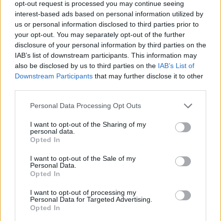
Megmondom én nektek, miről szól a Like a Virgin!
–
opt-out request is processed you may continue seeing
Verdikt
interest-based ads based on personal information utilized by
us or personal information disclosed to third parties prior to
Fred Williamson íróként és színészként is úttörő
your opt-out. You may separately opt-out of the further
munkát végzett, hiszen az ex-futballsztár olyan
disclosure of your personal information by third parties on the
hősöket és történettípusokat adoptált, melyek
IAB’s list of downstream participants. This information may
sokáig tabunak számítottak az afro-amerikai
also be disclosed by us to third parties on the
IAB’s List of
színészek számára. A
Boss Nigger
jóval tovább megy
Downstream Participants
that may further disclose it to other
az egyszerű „fekete sheriff” formulánál. Egyszerre
third parties.
piszkálja a sztereotípiákat, parodizálja a heroikus
Please note that this website/app uses one or more Google
Personal Data Processing Opt Outs
fehér párbajhősöket, illetve igazítja a blaxploitation-
services and may gather and store information including but
közönség ízléséhez az ismert vadnyugati történetet.
not limited to your visit or usage behaviour. You may click to
I want to opt-out of the Sharing of my
Az ötvenes évek másodkategóriás szörnyfilmjeivel
personal data.
grant or deny consent to Google and its third-party tags to
Opted In
tapasztalatot szerzett Jack Arnold rendező meg sem
use your data for below specified purposes in below Google
próbálja elfedni az alacsony költségvetésből fakadó
consent section.
I want to opt-out of the Sale of my
szépséghibákat. Elsősorban a mai szemmel
Personal Data.
kifejezetten konzervatívnak tűnő erőszak-
Opted In
szekvenciákra (némi vértelen ökölharc és
I want to opt-out of processing my
visszafogott puffogtatás), egy-két meztelenkedésre,
Personal Data for Targeted Advertising.
illetve a laza, bohóckodó főszereplőkre helyezi a
Opted In
hangsúlyt.