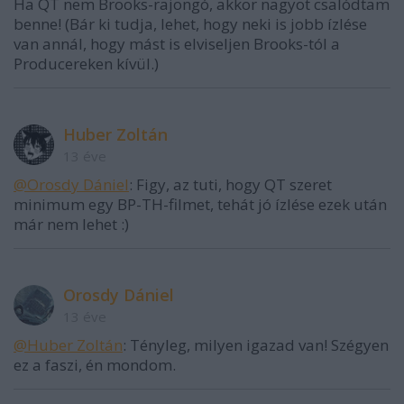
Ha QT nem Brooks-rajongó, akkor nagyot csalódtam
benne! (Bár ki tudja, lehet, hogy neki is jobb ízlése
van annál, hogy mást is elviseljen Brooks-tól a
Producereken kívül.)
Huber Zoltán
13 éve
@Orosdy Dániel
: Figy, az tuti, hogy QT szeret
minimum egy BP-TH-filmet, tehát jó ízlése ezek után
már nem lehet :)
Orosdy Dániel
13 éve
@Huber Zoltán
: Tényleg, milyen igazad van! Szégyen
ez a faszi, én mondom.