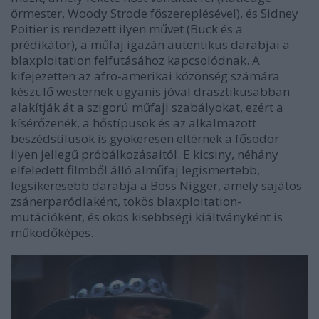
őrmester
, Woody Strode főszereplésével), és Sidney
Poitier is rendezett ilyen művet (
Buck és a
prédikátor
), a műfaj igazán autentikus darabjai a
blaxploitation felfutásához kapcsolódnak. A
kifejezetten az afro-amerikai közönség számára
készülő westernek ugyanis jóval drasztikusabban
alakítják át a szigorú műfaji szabályokat, ezért a
kísérőzenék, a hőstípusok és az alkalmazott
beszédstílusok is gyökeresen eltérnek a fősodor
ilyen jellegű próbálkozásaitól. E kicsiny, néhány
elfeledett filmből álló alműfaj legismertebb,
legsikeresebb darabja a
Boss Nigger
, amely sajátos
zsánerparódiaként, tökös blaxploitation-
mutációként, és okos kisebbségi kiáltványként is
működőképes.