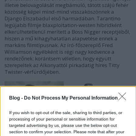
illetve belovagolását megbámuló, tátott szájú fehér
közösség képei mind-mind visszaköszönnek a
Django Elszabadul
első harmadában. Tarantino
legújabb filmje blaxploitation-westen hibridként
elkerülhetetlenül merített a
Boss Nigger
receptjéből,
hiszen a mű kihagyhatatlan alapvetése ennek a
markáns filmtípusnak. Az író-főszereplő Fred
Williamson egyébként is régi nagy kedvence a
rendezőnek: korántsem véletlen, hogy együtt
szerepeltek az
Alkonyattól pirkadatig
híres Titty
Twister-vérfürdőjében.
Blog -
Do Not Process My Personal Information
If you wish to opt-out of the sale, sharing to third parties, or
processing of your personal or sensitive information for
targeted advertising by us, please use the below opt-out
section to confirm your selection. Please note that after your