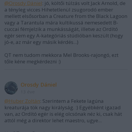
@Orosdy Dániel
: jó, költői túlzás volt Jack Arnold, de
a tényleg vicces Hihetetlenül zsugorodó ember
mellett elsősorban a Creature from the Black Lagoon
vagy a Tarantula mára kultikussá nemesedett B-
cuccai fémjelzik a munkásságát, illetve az Ordító
egér sem egy A-kategóriás stúdióban keszült (hogy
jó-e, az már egy másik kérdés...)
QT nem tudom mekkora Mel Brooks-rajongó, ezt
tőle kéne megkérdezni :)
Orosdy Dániel
13 éve
@Huber Zoltán
: Szerintem a Fekete lagúna
kreaturája tök nagy királyság. :) Egyébként igazad
van, az Ordító egér is elég olcsónak néz ki, csak hát
attól még a direktor lehet maestro, ugye...