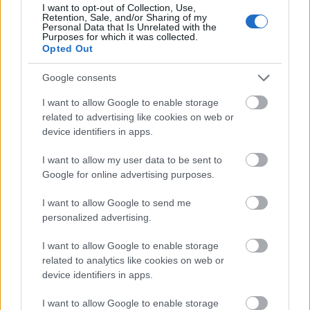
I want to opt-out of Collection, Use,
Retention, Sale, and/or Sharing of my
Personal Data that Is Unrelated with the
Purposes for which it was collected.
Opted Out
Google consents
I want to allow Google to enable storage
related to advertising like cookies on web or
device identifiers in apps.
I want to allow my user data to be sent to
Google for online advertising purposes.
I want to allow Google to send me
personalized advertising.
I want to allow Google to enable storage
related to analytics like cookies on web or
A
Boss Nigger
igazán különleges csemege, hisz
device identifiers in apps.
egyaránt távol áll a Hawks és Ford képviselte
komoly, illetve az olaszok által tökélyre csiszolt
I want to allow Google to enable storage