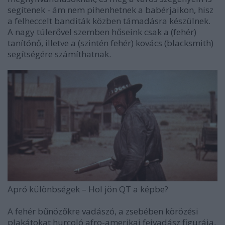
segítenek - ám nem pihenhetnek a babérjaikon, hisz
a felheccelt banditák közben támadásra készülnek.
A nagy túlerővel szemben hőseink csak a (fehér)
tanítónő, illetve a (szintén fehér) kovács (
black
smith)
segítségére számíthatnak.
Apró különbségek
–
Hol jön QT a képbe?
A fehér bűnözőkre vadászó, a zsebében körözési
plakátokat hurcoló afro-amerikai fejvadász figurája,