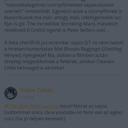
"másodkategóriás szörnyfilmekkel tapasztalatot
szerzett" rendezőnél. Egyrészt azok a szörnyfilmek is
klasszikusok ma már, ahogy más, intelligensebb sci-
fijei is (pl. The Incredible Shrinking Man), másrészt
rendezett ő Ordító egeret is Peter Sellers-szel...
A feka sheriffről jut eszembe: vajon QT-re nem hatott
a híresen humortalan Mel Brooks Ragyogó [illetőleg
Fényes] nyergekje? Na, abban a filmben aztán
tényleg megsokkolnak a fehérek, amikor Cleavon
Little belovagol a városba!
Huber Zoltán
13 éve
@The Man Who Laughs
: köszi! felirat az sajna
tudtommal sincs, de a youtube-on fenn van az egész
cucc (ha jó helyen keresed:)