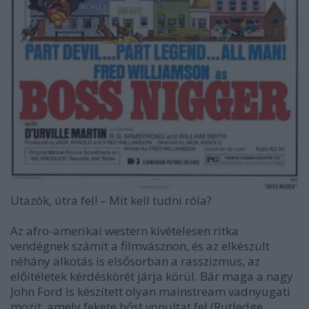
Utazók, útra fel!
–
Mit kell tudni róla?
Az afro-amerikai western kivételesen ritka
vendégnek számít a filmvásznon, és az elkészült
néhány alkotás is elsősorban a rasszizmus, az
előítéletek kérdéskörét járja körül. Bár maga a nagy
John Ford is készített olyan mainstream vadnyugati
mozit, amely fekete hőst vonultat fel (
Rutledge