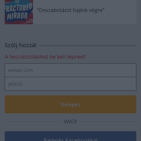
"Önszabotázst hajtok végre"
Szólj hozzá!
A hozzászóláshoz be kell lépned!
VAGY