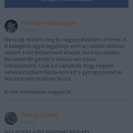
The Man Who Laughs
13 éve
Nem rég néztem meg és nagyon élveztem a filmet. A
B kategória egyik legjobbja amit az utóbbi időkben
láttam. Fred Williamsont élvezet nézni (az eredeti
Becstelen Brigantik is miatta volt olyan
szórakoztató). Csak azt sajnálom, hogy nagyon
nehezen tudtam beszerezni ezt a gyöngyszemet és
feliratot sem találtam hozzá.
A cikk szokásosan nagyon jó.
Orosdy Dániel
13 éve
Jack Arnold azért valamivel több egy