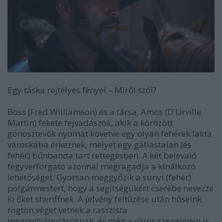
Egy táska rejtélyes fényei
–
Miről szól?
Boss (Fred Williamson) és a társa, Amos (D'Urville
Martin) fekete fejvadászok, akik a körözött
gonosztevők nyomát követve egy olyan fehérek lakta
városkába érkeznek, melyet egy gátlástalan (és
fehér) bűnbanda tart rettegésben. A két belevaló
fegyverforgató azonnal megragadja a kínálkozó
lehetőséget. Gyorsan meggyőzik a sunyi (fehér)
polgármestert, hogy a segítségükért cserébe nevezze
ki őket sheriffnek. A jelvény feltűzése után hőseink
rögtön véget vetnek a rasszista
megnyilvánulásoknak, és még a város szegényein is