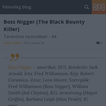
Filmvilág blog
Boss Nigger (The Black Bounty
Killer)
Tarantino nyomában - 44.
Huber Zoltán
•
2013. január 22.
6
Boss Nigger
– amerikai, 1975. Rendezte: Jack
Arnold. Írta: Fred Williamson. Kép: Robert
Caramico. Zene: Leon Moore. Szereplők:
Fred Williamson (Boss Nigger), William
Smith (Jed Clayton), R.G. Armstrong (Mayor
Griffin), Barbara Leigh (Miss Pruitt). 87
perc.