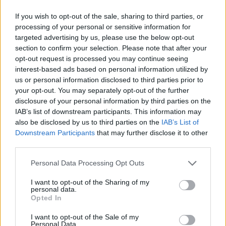
If you wish to opt-out of the sale, sharing to third parties, or
processing of your personal or sensitive information for
targeted advertising by us, please use the below opt-out
section to confirm your selection. Please note that after your
opt-out request is processed you may continue seeing
interest-based ads based on personal information utilized by
us or personal information disclosed to third parties prior to
your opt-out. You may separately opt-out of the further
disclosure of your personal information by third parties on the
The
Doors:
Live
at
the
Hollywood
Bowl
'68
IAB’s list of downstream participants. This information may
színes amerikai koncertfilm, 2012, 91 perc
also be disclosed by us to third parties on the
IAB’s List of
Downstream Participants
that may further disclose it to other
third parties.
Please note that this website/app uses one or more Google
Personal Data Processing Opt Outs
services and may gather and store information including but
not limited to your visit or usage behaviour. You may click to
I want to opt-out of the Sharing of my
personal data.
grant or deny consent to Google and its third-party tags to
Opted In
use your data for below specified purposes in below Google
consent section.
I want to opt-out of the Sale of my
Personal Data.