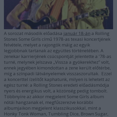
A sorozat második előadása
január
18-án
a
Rolling
Stones
Some
Girls
című 1978-as texasi koncertjének
felvétele, melyet a rajongók máig az egyik
legjobbnak tartanak az együttes történetében. A
zenekar karrierjének csúcspontját jelentette a '78-as
turné, melynek jelszava „Vissza a gyökerekhez” volt,
ennek jegyében kimondottan a zene került előtérbe,
míg a színpadi látványelemek visszaszorultak. Ezzel
a koncerttel ízelítőt kaphatunk, milyen is lehetett az
egész turné: a Rolling Stones eredeti előadásmódja
nyers és energikus volt, a közönség pedig tombolt.
Többnyire az akkor megjelent
Some
Girls
album
nótái hangzanak el, megfűszerezve korábbi
albumjaikon megjelent klasszikusokkal, mint a
Honky
Tonk
Woman,
Tumbling
Dice,
Brown
Sugar,