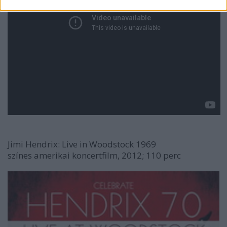
Jimi Hendrix: Live in Woodstock 1969
színes amerikai koncertfilm, 2012; 110 perc