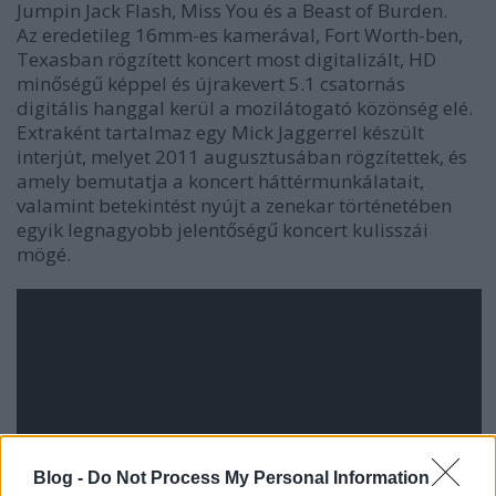
Jumpin
Jack
Flash,
Miss
You
és a
Beast
of
Burden
.
Az eredetileg 16mm-es kamerával, Fort Worth-ben,
Texasban rögzített koncert most digitalizált, HD
minőségű képpel és újrakevert 5.1 csatornás
digitális hanggal kerül a mozilátogató közönség elé.
Extraként tartalmaz egy Mick Jaggerrel készült
interjút, melyet 2011 augusztusában rögzítettek, és
amely bemutatja a koncert háttérmunkálatait,
valamint betekintést nyújt a zenekar történetében
egyik legnagyobb jelentőségű koncert kulisszái
mögé.
Blog -
Do Not Process My Personal Information