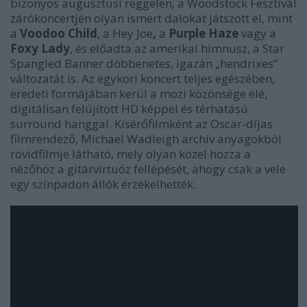
bizonyos augusztusi reggelen, a Woodstock Fesztivál
zárókoncertjén olyan ismert dalokat játszott el, mint
a
Voodoo Child
, a
Hey Joe
,
a
Purple Haze
vagy a
Foxy Lady
, és előadta az amerikai himnusz, a Star
Spangled Banner döbbenetes, igazán „hendrixes”
változatát is. Az egykori koncert teljes egészében,
eredeti formájában kerül a mozi közönsége elé,
digitálisan felújított HD képpel és térhatású
surround hanggal. Kísérőfilmként az Oscar-díjas
filmrendező,
Michael Wadleigh archív anyagokból
rövidfilmje látható, mely olyan közel hozza a
nézőhöz a gitárvirtuóz fellépését, ahogy csak a vele
egy színpadon állók érzékelhették.