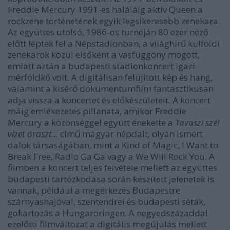
Freddie Mercury 1991-es haláláig aktív Queen a
rockzene történetének egyik legsikeresebb zenekara.
Az együttes utolsó, 1986-os turnéján 80 ezer néző
előtt léptek fel a Népstadionban, a világhírű külföldi
zenekarok közül elsőként a vasfüggöny mögött,
emiatt aztán a budapesti stadionkoncert igazi
mérföldkő volt. A digitálisan felújított kép és hang,
valamint a kísérő dokumentumfilm fantasztikusan
adja vissza a koncertet és előkészületeit. A koncert
máig emlékezetes pillanata, amikor Freddie
Mercury a közönséggel együtt énekelte a
Tavaszi
szél
vizet
áraszt...
című magyar népdalt, olyan ismert
dalok társaságában, mint a
Kind of Magic, I Want to
Break Free, Radio Ga Ga
vagy a
We Will Rock You
. A
filmben a koncert teljes felvétele mellett az együttes
budapesti tartózkodása során készített jelenetek is
vannak, például a megérkezés Budapestre
szárnyashajóval, szentendrei és budapesti séták,
gokartozás a Hungaroringen. A negyedszázaddal
ezelőtti filmváltozat a digitális megújulás mellett