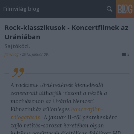
Filmvilág blog
Rock-klasszikusok - Koncertfilmek az
Urániában
Sajtóközl.
filmvilág
•
2013. január 09.
3
A rockzene történetének kiemelkedő
zenekarait láthatják viszont a nézők a
mozivásznon az Uránia Nemzeti
Filmszínház különleges
koncertfilm-
válogatásán
. A január 11-től péntekenként
zajló vetítés-sorozat keretében olyan
kultikus együttesek digitálisan felújított HD