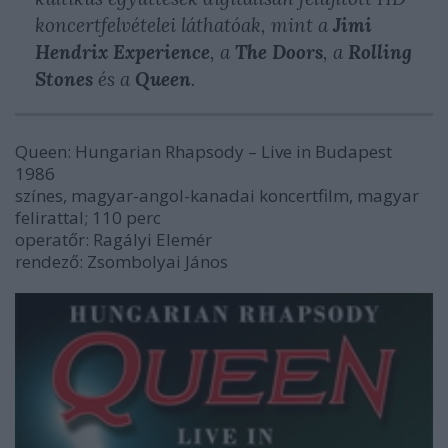
koncertfelvételei láthatóak, mint a
Jimi
Hendrix Experience
, a
The Doors
, a
Rolling
Stones
és a
Queen
.
Queen:
Hungarian
Rhapsody
– Live
in
Budapest
1986
színes, magyar-angol-kanadai koncertfilm, magyar
felirattal; 110 perc
operatőr: Ragályi Elemér
rendező: Zsombolyai János