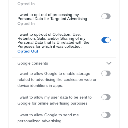
Opted In
I want to opt-out of processing my
Personal Data for Targeted Advertising.
Opted In
I want to opt-out of Collection, Use,
Retention, Sale, and/or Sharing of my
Personal Data that Is Unrelated with the
Purposes for which it was collected.
Opted Out
Google consents
I want to allow Google to enable storage
related to advertising like cookies on web or
device identifiers in apps.
A koncertfilm Jim Morrison és legendás zenekara, a
I want to allow my user data to be sent to
The Doors egyetlen teljes hosszában rögzített
Google for online advertising purposes.
koncertje, az 1968-as
Live
at
the
Hollywood
Bowl
digitálisan felújított HD változata. A billentyűs Ray
I want to allow Google to send me
Manzarek szerint a gondos utómunkának
personalized advertising.
köszönhetően a végeredmény kivételes zenei