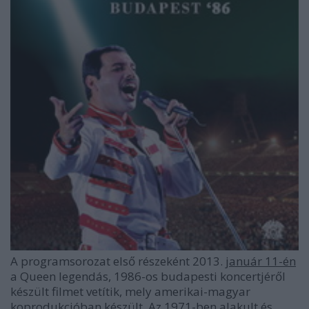
A programsorozat első részeként 2013.
január
11-én
a Queen legendás, 1986-os budapesti koncertjéről
készült filmet vetítik, mely amerikai-magyar
koprodukcióban készült. Az 1971-ben alakult és