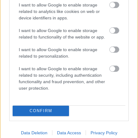
I want to allow Google to enable storage
élményt ad: „Olyannak hallod, mintha valóban a
related to analytics like cookies on web or
Bowl színpadán lennél, együtt a zenekar tagjaival.” A
device identifiers in apps.
Doors menedzsere, egyben a film producere szerint:
„A Doors koncertjei sámánisztikus utazások voltak a
I want to allow Google to enable storage
rock and roll pszichedelikus színpadán. A zene,
related to functionality of the website or app.
költészet és dráma zabolátlan zenei virtuozitással
örvénylett bennük. A Doors kifejezőerejének csúcsán,
I want to allow Google to enable storage
a világ egyik legjobb előadóhelyén rögzített, később
related to personalization.
újrakevert és digitalizált anyag cseppet sem poros,
sőt! Századszorra hallgatva még mindig magával
I want to allow Google to enable storage
ragad!” A zenekar a klasszikus dalok –
Light
My
Fire,
related to security, including authentication
The
End
– mellett olyan ritkán hallott számokkal
functionality and fraud prevention, and other
villanyozta fel a közönséget, mint pl. a
Hello
I
Love
user protection.
You,
The
WASP
, vagy a
Spanish
Caravan
.
CONFIRM
Data Deletion
Data Access
Privacy Policy