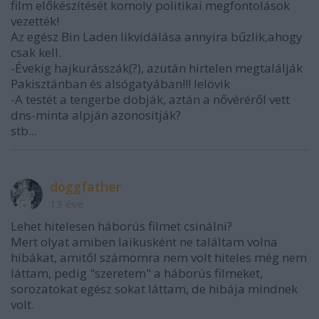
film előkészítését komoly politikai megfontolások
vezették!
Az egész Bin Laden likvidálása annyira bűzlik,ahogy
csak kell.
-Évekig hajkurásszák(?), azután hirtelen megtalálják
Pakisztánban és alsógatyában!!! lelövik
-A testét a tengerbe dobják, aztán a nővéréről vett
dns-minta alpján azonosítják?
stb...
doggfather
13 éve
Lehet hitelesen háborús filmet csinálni?
Mert olyat amiben laikusként ne találtam volna
hibákat, amitől számomra nem volt hiteles még nem
láttam, pedig "szeretem" a háborús filmeket,
sorozatokat egész sokat láttam, de hibája mindnek
volt.