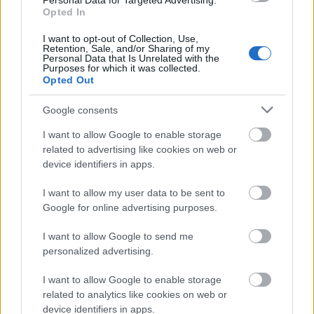
Personal Data for Targeted Advertising.
A hozzászóláshoz be kell lépned!
Opted In
I want to opt-out of Collection, Use,
Retention, Sale, and/or Sharing of my
Personal Data that Is Unrelated with the
Purposes for which it was collected.
Opted Out
Google consents
I want to allow Google to enable storage
related to advertising like cookies on web or
VAGY
device identifiers in apps.
I want to allow my user data to be sent to
Google for online advertising purposes.
I want to allow Google to send me
personalized advertising.
trollhunter89
13 éve
I want to allow Google to enable storage
Én egyáltalán nem voltam oda a Bombák földjén-ért.
related to analytics like cookies on web or
Hirtelen nem emlékszem, hogy milyen más filmekkel
device identifiers in apps.