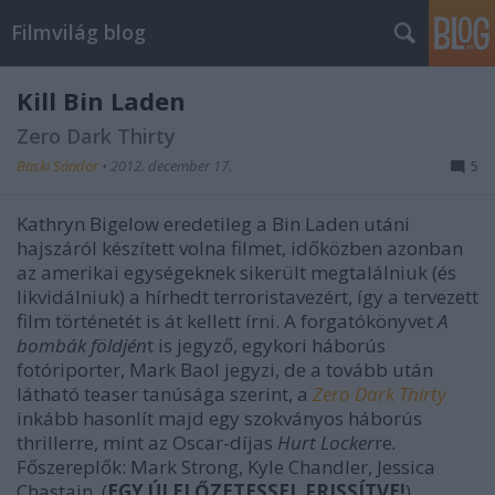
Filmvilág blog
Kill Bin Laden
Zero Dark Thirty
Baski Sándor
•
2012. december 17.
5
Kathryn Bigelow eredetileg a Bin Laden utáni
hajszáról készített volna filmet, időközben azonban
az amerikai egységeknek sikerült megtalálniuk (és
likvidálniuk) a hírhedt terroristavezért, így a tervezett
film történetét is át kellett írni. A forgatókönyvet
A
bombák földjén
t is jegyző, egykori háborús
fotóriporter, Mark Baol jegyzi, de a tovább után
látható teaser tanúsága szerint, a
Zero Dark Thirty
inkább hasonlít majd egy szokványos háborús
thrillerre, mint az Oscar-díjas
Hurt Locker
re
.
Főszereplők: Mark Strong, Kyle Chandler, Jessica
Chastain. (
EGY ÚJ ELŐZETESSEL FRISSÍTVE!
)