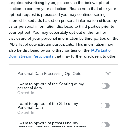
targeted advertising by us, please use the below opt-out
section to confirm your selection. Please note that after your
Ajánlott bejegyzések:
opt-out request is processed you may continue seeing
interest-based ads based on personal information utilized by
us or personal information disclosed to third parties prior to
Thrillert forgatott Tasnádi István - Itt az
your opt-out. You may separately opt-out of the further
előzetes
disclosure of your personal information by third parties on the
IAB’s list of downstream participants. This information may
also be disclosed by us to third parties on the
IAB’s List of
Downstream Participants
that may further disclose it to other
Villáminterjú Holtai Gáborral, az Itt érzem
third parties.
magam otthon rendezőjével
Please note that this website/app uses one or more Google
Personal Data Processing Opt Outs
services and may gather and store information including but
not limited to your visit or usage behaviour. You may click to
I want to opt-out of the Sharing of my
personal data.
grant or deny consent to Google and its third-party tags to
A magyarhangya bemutatja: A leselkedő
Opted In
use your data for below specified purposes in below Google
consent section.
I want to opt-out of the Sale of my
Personal Data.
Opted In
Szólj hozzá!
I want to opt-out of processing my