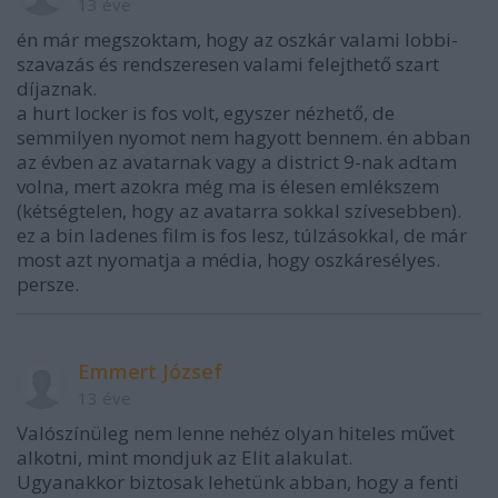
13 éve
én már megszoktam, hogy az oszkár valami lobbi-
szavazás és rendszeresen valami felejthető szart
díjaznak.
a hurt locker is fos volt, egyszer nézhető, de
semmilyen nyomot nem hagyott bennem. én abban
az évben az avatarnak vagy a district 9-nak adtam
volna, mert azokra még ma is élesen emlékszem
(kétségtelen, hogy az avatarra sokkal szívesebben).
ez a bin ladenes film is fos lesz, túlzásokkal, de már
most azt nyomatja a média, hogy oszkáresélyes.
persze.
Emmert József
13 éve
Valószínüleg nem lenne nehéz olyan hiteles művet
alkotni, mint mondjuk az Elit alakulat.
Ugyanakkor biztosak lehetünk abban, hogy a fenti