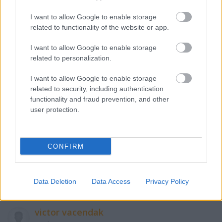
versenyzett, de nagyon rossz kellett hogy legyen a
I want to allow Google to enable storage
felhozatal, hogy ez hat Oscar-díjat hazavigyen.
related to functionality of the website or app.
I want to allow Google to enable storage
Pötty1
related to personalization.
13 éve
I want to allow Google to enable storage
A bombák földjén egy vicc. Realista mű?? Pl. amikor
related to security, including authentication
amcsi egyenruhában kimegy a városba egyedül?
functionality and fraud prevention, and other
Nna az tényleg hihető...
user protection.
Látszik, hogy egy háborús témákban full amatőr nő
volt a rendező. Életem egyik legrosszabb filmje, sok
mindent elmond az Oscar "szavazóiról".
CONFIRM
És akkor a modern kori történelem egyik
legfontosabb történetét ismét ő kapta? Ki alá feküdt
ez a nő?
Data Deletion
Data Access
Privacy Policy
victor vacendak