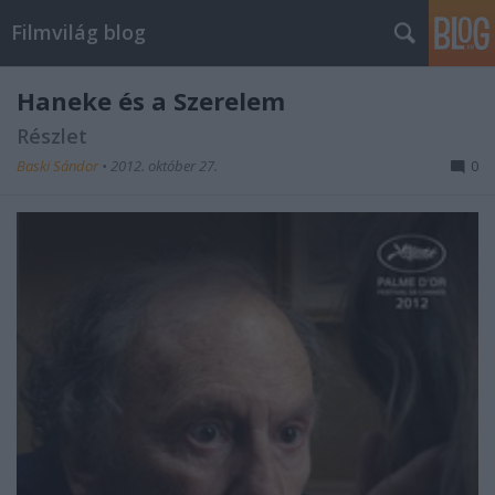
Filmvilág blog
Haneke és a Szerelem
Részlet
Baski Sándor
•
2012. október 27.
0