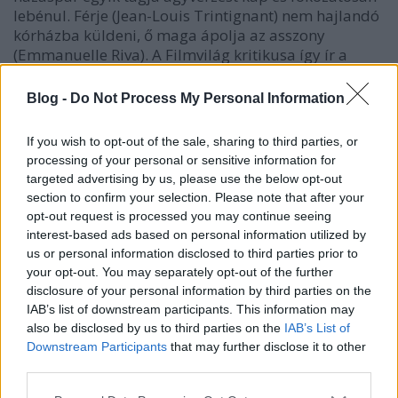
lebénul. Férje (Jean-Louis Trintignant) nem hajlandó
kórházba küldeni, ő maga ápolja az asszony
(Emmanuelle Riva). A Filmvilág kritikusa így ír a
filmről a hamarosan megjelenő novemberi
számunkban: „Haneke legújabb filmjében sem
Blog -
Do Not Process My Personal Information
szórakoztatni akar minket, hanem arcul csapni, csak
éppen ezúttal nem a valóság allegorikus
If you wish to opt-out of the sale, sharing to third parties, or
szélsőértékeivel, hanem magával a valósággal. A
processing of your personal or sensitive information for
végeredmény sajátos értelemben még
targeted advertising by us, please use the below opt-out
nyomasztóbb, ugyanis minden néző tudja a lelke
section to confirm your selection. Please note that after your
mélyén, hogy amit a vásznon lát, az nem csupán egy
opt-out request is processed you may continue seeing
iszonyatos hanekei verzió már megint az élet
interest-based ads based on personal information utilized by
árnyoldaláról, hanem kisebb, de inkább nagyobb
us or personal information disclosed to third parties prior to
eséllyel mindannyiunkra ez a sors vár.” A tovább
your opt-out. You may separately opt-out of the further
után két rövid jelenet tekinthető meg a filmből.
disclosure of your personal information by third parties on the
IAB’s list of downstream participants. This information may
also be disclosed by us to third parties on the
IAB’s List of
Downstream Participants
that may further disclose it to other
third parties.
Please note that this website/app uses one or more Google