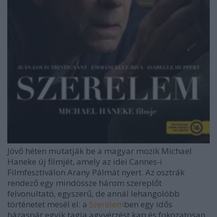
Jövő héten mutatják be a magyar mozik Michael
Haneke új filmjét, amely az idei Cannes-i
Filmfesztiválon Arany Pálmát nyert. Az osztrák
rendező egy mindössze három szereplőt
felvonultató, egyszerű, de annál lehangolóbb
történetet mesél el: a
Szerelem
ben egy idős
házaspár egyik tagja agyvérzést kap és fokozatosan