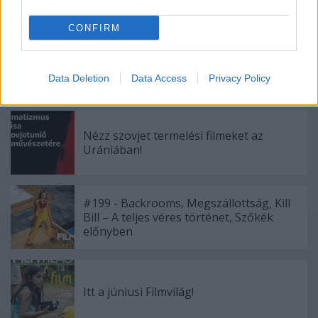
CONFIRM
Júliusban jön a II. Szirtes András Kísérleti
Filmszemle
Data Deletion
Data Access
Privacy Policy
Nézz szovjet termelési filmeket az
Urániában!
#199 - Backrooms, Megszállottság, Kill
Bill – A teljes véres történet, Szőkék
előnyben
Itt a júniusi Filmvilág!