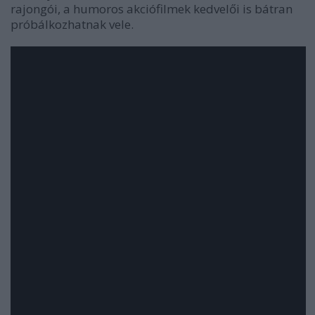
rajongói, a humoros akciófilmek kedvelői is bátran
próbálkozhatnak vele.