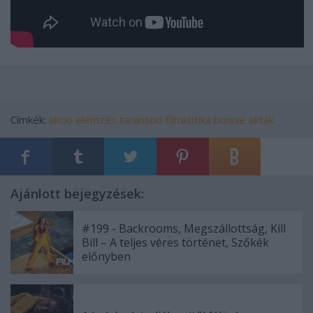
Címkék:
akció
elemzés
tarantino
filmkritika
bonnie akták
Ajánlott bejegyzések:
#199 - Backrooms, Megszállottság, Kill
Bill – A teljes véres történet, Szőkék
előnyben