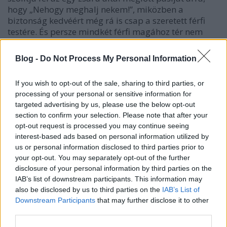
hogy „Nehogy meghalj nekem!”, miközben a
biztonság kedvéért még rá is csap a szeretett férfi
testére. És persze mindkét férfi magához tér nem
sokkal később – mi mást is tehetne? (Speciel QT
eredeti forgatókönyvében Clarence meghal, a
Blog -
Do Not Process My Personal Information
megmentése kifejezetten Scott ötlete volt, de utólag
Tarantino is elfogadta, mondván, a happy end
If you wish to opt-out of the sale, sharing to third parties, or
sokkal jobban illik a kész filmhez a korábban
processing of your personal or sensitive information for
leírtaknál.)
targeted advertising by us, please use the below opt-out
section to confirm your selection. Please note that after your
opt-out request is processed you may continue seeing
interest-based ads based on personal information utilized by
us or personal information disclosed to third parties prior to
your opt-out. You may separately opt-out of the further
disclosure of your personal information by third parties on the
IAB’s list of downstream participants. This information may
also be disclosed by us to third parties on the
IAB’s List of
Downstream Participants
that may further disclose it to other
Csak ugatsz egész nap kicsi kutya…?
–
Hommage,
third parties.
lopás vagy valami más?