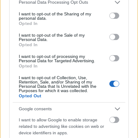
Please note that this website/app uses one or more Google
Personal Data Processing Opt Outs
services and may gather and store information including but
Idézet, vagy talán az sem. A két jelenet meglehetősen
not limited to your visit or usage behaviour. You may click to
I want to opt-out of the Sharing of my
hasonlít egymásra, ahogy a két film között is
personal data.
grant or deny consent to Google and its third-party tags to
akadnak hasonlóságok, és persze sem Tarantino,
Opted In
use your data for below specified purposes in below Google
sem Scott világától nem áll távol Eastwood
consent section.
I want to opt-out of the Sale of my
klasszikus műfaji filmeken csiszolt, macho
Personal Data.
hozzáállása, de maga az ötlet nem nevezhető
Opted In
különösebben eredetinek, így az sem teljesen biztos,
I want to opt-out of processing my
hogy a
Tiszta románc
alkotói konkrétan rá akartak
Personal Data for Targeted Advertising.
játszani
A vesszőfutás
hasonló megoldására.
Opted In
I want to opt-out of Collection, Use,
Retention, Sale, and/or Sharing of my
Personal Data that Is Unrelated with the
Purposes for which it was collected.
Opted Out
Google consents
I want to allow Google to enable storage
related to advertising like cookies on web or
device identifiers in apps.