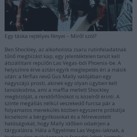
Egy táska rejtélyes fényei
–
Miről szól?
Ben Shockley, az alkoholista zsaru rutinfeladatnak
tűnő megbízást kap, egy jelentéktelen tanút kell
átszállítani repülőn Las Vegas-ból Phoenix-be. A
helyszínre érve aztán egyik meglepetés éri a másik
után: a férfias nevű Gus Mally valójában egy
nagyszájú prosti, akinek egy olyan ügyben kell
tanúskodnia, ami a maffia mellett Shockley
megbízóját, a rendőrfőnököt is közelről érinti. A
szinte megállás nélkül veszekedő furcsa pár a
folyamatos menekülés közben egyszerre próbálja
kicselezni a bérgyilkosokat és a félrevezetett
hatóságokat, hogy Mally időben odaérjen a
tárgyalásra. Hála a figyelmes Las Vegas-iaknak, a
kudarcukra nyilvánosan is fogadni lehet, komoly