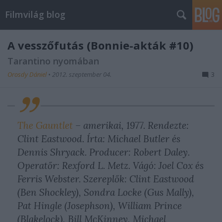
Filmvilág blog
A vesszőfutás (Bonnie-akták #10)
Tarantino nyomában
Orosdy Dániel
•
2012. szeptember 04.
3
The Gauntlet
– amerikai, 1977. Rendezte:
Clint Eastwood. Írta: Michael Butler és
Dennis Shryack. Producer: Robert Daley.
Operatőr: Rexford L. Metz. Vágó: Joel Cox és
Ferris Webster. Szereplők: Clint Eastwood
(Ben Shockley), Sondra Locke (Gus Mally),
Pat Hingle (Josephson), William Prince
(Blakelock), Bill McKinney, Michael