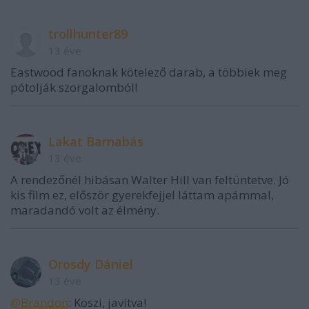
trollhunter89
13 éve
Eastwood fanoknak kötelező darab, a többiek meg
pótolják szorgalomból!
Lakat Barnabás
13 éve
A rendezőnél hibásan Walter Hill van feltüntetve. Jó
kis film ez, először gyerekfejjel láttam apámmal,
maradandó volt az élmény.
Orosdy Dániel
13 éve
@Brandon
: Köszi, javítva!