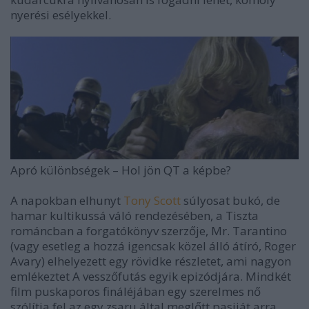
nyerési esélyekkel.
Apró különbségek
–
Hol jön QT a képbe?
A napokban elhunyt
Tony Scott
súlyosat bukó, de
hamar kultikussá váló rendezésében, a
Tiszta
románc
ban a forgatókönyv szerzője, Mr. Tarantino
(vagy esetleg a hozzá igencsak közel álló átíró, Roger
Avary) elhelyezett egy rövidke részletet, ami nagyon
emlékeztet
A vesszőfutás
egyik epizódjára. Mindkét
film puskaporos fináléjában egy szerelmes nő
szólítja fel az egy zsaru által meglőtt pasiját arra,