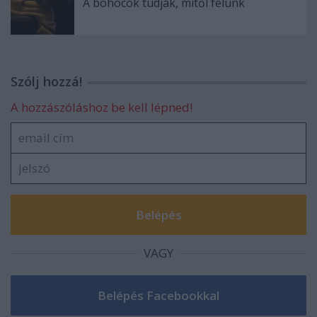
A bohócok tudják, mitől félünk
Szólj hozzá!
A hozzászóláshoz be kell lépned!
VAGY