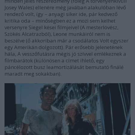
minden jeles részeredmény (főleg
A törvényenkívüli
Josey Wales
) ellenére még javában alakulóban lévő
rendező volt, így – anyagi siker ide, pár kedvező
kritika oda – minőségben ez a mozi sem kelhet
versenyre Siegel kései filmjeivel (
A mesterlövész
,
Szökés Alcatrazból
), Leone munkáiról nem is
beszélve (ő akkoriban már a csodálatos
Volt egyszer
egy Ameriká
n dolgozott). Pár erősebb jelenetének
hála,
A vesszőfutás
ra mégis jó szívvel emlékeznek a
filmbarátok (különösen a címet ihlető, egy
páncélozott busz leamortizálását bemutató finálé
maradt meg sokakban).