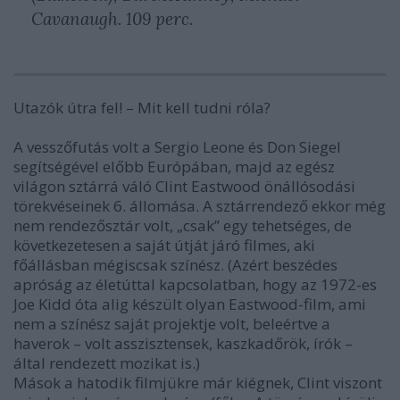
Cavanaugh. 109 perc.
Utazók útra fel!
–
Mit kell tudni róla?
A vesszőfutás
volt a Sergio Leone és Don Siegel
segítségével előbb Európában, majd az egész
világon sztárrá váló Clint Eastwood önállósodási
törekvéseinek 6. állomása. A sztárrendező ekkor még
nem rendezősztár volt, „csak” egy tehetséges, de
következetesen a saját útját járó filmes, aki
főállásban mégiscsak színész. (Azért beszédes
apróság az életúttal kapcsolatban, hogy az 1972-es
Joe Kidd
óta alig készült olyan Eastwood-film, ami
nem a színész saját projektje volt, beleértve a
haverok – volt asszisztensek, kaszkadőrök, írók –
által rendezett mozikat is.)
Mások a hatodik filmjükre már kiégnek, Clint viszont