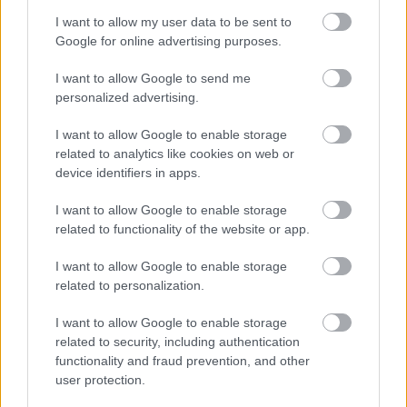
I want to allow my user data to be sent to
Google for online advertising purposes.
Megmondom én nektek, miről szól a Like a Virgin!
–
I want to allow Google to send me
Verdikt
personalized advertising.
A törvény szikár őre bűnözőt / védett személyt kísér a
I want to allow Google to enable storage
bíróság elé / börtönbe /biztonságba, és le is szállítja
related to analytics like cookies on web or
oda, még ha a fene fenét eszik is. Az ötlet nem
device identifiers in apps.
kifejezetten új, még a filmek világában sem,
legfeljebb az akciódús, kortárs közegbe helyezett
I want to allow Google to enable storage
változat (volt akkoriban) ritkább:
A vesszőfutás
related to functionality of the website or app.
tulajdonképpen patinás mintákat követő western,
amelynek szinte minden részlete behelyettesíthető a
I want to allow Google to enable storage
vadnyugati történetek megfelelő elemeivel (rendőr –
related to personalization.
sheriff, repülőjárat – vasút, szétlőtt ház – ostromolt
I want to allow Google to enable storage
fogadó, maffia – lótolvajok és/vagy indiánok, busz –
related to security, including authentication
lovaskocsi/vonat). Ha a főszereplő két férfi,
functionality and fraud prevention, and other
havervígjátékot vagy akciófilmet látunk (ilyen az
user protection.
Eastwood filmjére itt-ott emlékeztető
Éjszakai
rohanás
, vagy kis jóakarattal a
Fekete eső
és
Az