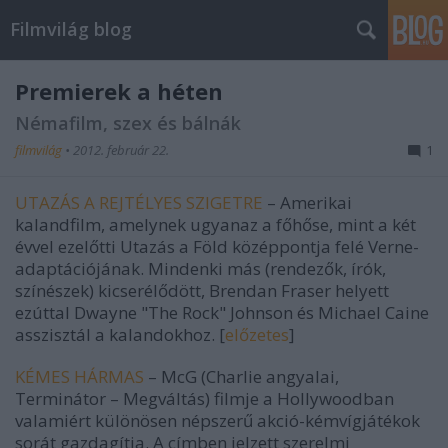
Filmvilág blog
Premierek a héten
Némafilm, szex és bálnák
filmvilág
•
2012. február 22.
1
UTAZÁS A REJTÉLYES SZIGETRE
–
Amerikai
kalandfilm, amelynek ugyanaz a főhőse, mint a két
évvel ezelőtti
Utazás a Föld középpontja felé
Verne-
adaptációjának. Mindenki más (rendezők, írók,
színészek) kicserélődött, Brendan Fraser helyett
ezúttal Dwayne "The Rock" Johnson és Michael Caine
asszisztál a kalandokhoz. [
előzetes
]
KÉMES HÁRMAS
–
McG (
Charlie angyalai,
Terminátor – Megváltás
) filmje a Hollywoodban
valamiért különösen népszerű akció-kémvígjátékok
sorát gazdagítja. A címben jelzett szerelmi