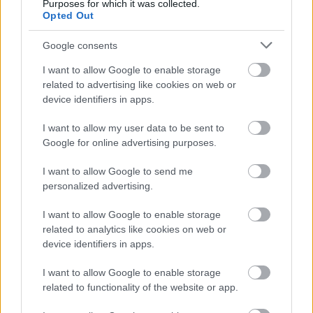
Purposes for which it was collected.
dolgok állása felől, addigra túl hosszú utat kellett
Opted Out
megtennie Viorelnek – és a nézőnek is.
(Margitházi
Beja kritikája a márciusi Filmvilágban lesz
Google consents
olvasható.)
I want to allow Google to enable storage
related to advertising like cookies on web or
SHAME – A SZÉGYENTELEN
–
A ’81-es IRA-
device identifiers in apps.
éhségsztrájkot feldolgozó brutális erejű
Éhség
az
utóbbi évek egyik leghatásosabb elsőfilmes belépője
I want to allow my user data to be sent to
volt. A pályáját képzőművészként, video
Google for online advertising purposes.
installációkkal kezdő Steve McQueen új filmje a
szexfüggőség témáját járja körbe. Főszereplője a
I want to allow Google to send me
Michael Fassbender által alakított New York-i
personalized advertising.
yuppie, akihez beköltözik a húga (Carey Mulligan),
felkavarva ezzel a férfi jól megszokott világát.
I want to allow Google to enable storage
[
előzetes
]
related to analytics like cookies on web or
device identifiers in apps.
A Filmvilág kritikusa szerint:
McQueen újfent csak
dokumentál, anélkül hogy ítélkezne vagy
I want to allow Google to enable storage
magyarázna: nem keni domináns és távolságtartó
related to functionality of the website or app.
anyákra a lelkibajt, nem teremt sokat mondó,