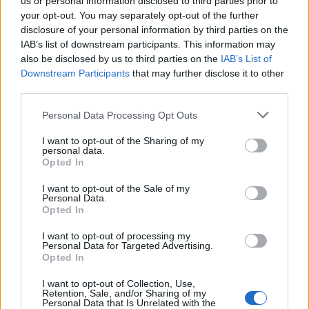
us or personal information disclosed to third parties prior to
your opt-out. You may separately opt-out of the further
disclosure of your personal information by third parties on the
A Filmvilág kritikusa szerint:
Hazanavicius mert
IAB’s list of downstream participants. This information may
nagyot álmodni, és látszólag teljesen értéktelen
also be disclosed by us to third parties on the
IAB’s List of
alkotóelemekből, lejárt szavatosságúnak csúfolt
Downstream Participants
that may further disclose it to other
módszerekkel óriási sikerfilmet épített. Az unalomig
third parties.
ismert szerelmi történetet a klasszikus amerikai
némafilmek modorában tárja elénk, de közben
Please note that this website/app uses one or more Google
Personal Data Processing Opt Outs
sikeresen kerüli el a giccs, a ragacsos nosztalgia és a
services and may gather and store information including but
maró irónia csapdáit is.
(Huber Zoltán kritikája a
not limited to your visit or usage behaviour. You may click to
I want to opt-out of the Sharing of my
personal data.
grant or deny consent to Google and its third-party tags to
márciusi Filmvilágban lesz olvasható.)
Opted In
use your data for below specified purposes in below Google
consent section.
AURORA
–
Öt évvel a kritikailag óriási sikereket arató
I want to opt-out of the Sale of my
Personal Data.
Lazarescu úr halála
után forgatta le következő
Opted In
filmjét Cristi Puiu, amelynek ezúttal a főszerepét is
elvállalta. Egy Viorel nevű középkorú férfit alakít, aki
I want to opt-out of processing my
készül valamire: fegyvert vásárol, megfigyel és vár –
Personal Data for Targeted Advertising.
Opted In
mindezt három órán keresztül. [
előzetes
]
I want to opt-out of Collection, Use,
A Filmvilág kritikusa szerint:
Noha a valóban mesteri
Retention, Sale, and/or Sharing of my
Personal Data that Is Unrelated with the
zárójelenetben (…) végképp nem marad kétségünk a