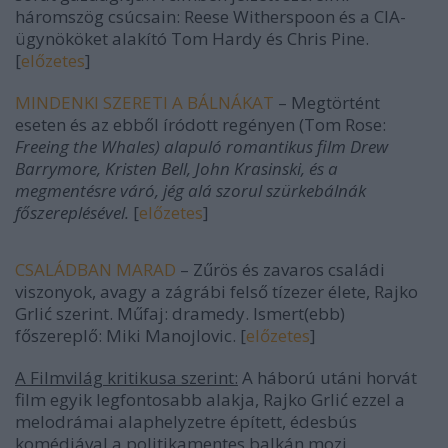
háromszög csúcsain: Reese Witherspoon és a CIA-
ügynököket alakító Tom Hardy és Chris Pine.
[
előzetes
]
MINDENKI SZERETI A BÁLNÁKAT
–
Megtörtént
eseten és az ebből íródott regényen (Tom Rose:
Freeing the Whales
) alapuló romantikus film Drew
Barrymore, Kristen Bell, John Krasinski, és a
megmentésre váró, jég alá szorul szürkebálnák
főszereplésével.
[
előzetes
]
CSALÁDBAN MARAD
–
Zűrös és zavaros
családi
viszonyok, avagy a zágrábi felső tízezer élete, Rajko
Grlić szerint. Műfaj: dramedy. Ismert(ebb)
főszereplő: Miki Manojlovic. [
előzetes
]
A Filmvilág kritikusa szerint:
A háború utáni horvát
film egyik legfontosabb alakja, Rajko Grlić ezzel a
melodrámai alaphelyzetre épített, édesbús
komédiával a politikamentes balkán mozi