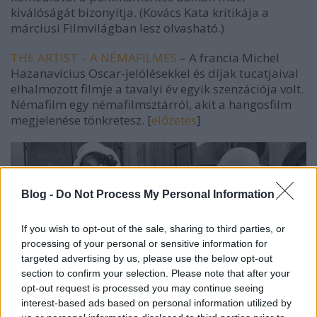
kiválóságát bizonyítja.
(Kovács Kata kritikája a
márciusi Filmvilágban lesz olvasható.)
THE ARTIST – A NÉMAFILMES
–
A francia Michel
Hazanavicius Oscar-jelölésekkel és díjak tucatjaival
elhalmozott filmje a tavalyi év egyik szenzációja volt.
Némafilm egy némafilmsztárról, akit a hangosfilm
megjelenése tönkretesz.
[
előzetes
]
Blog -
Do Not Process My Personal Information
If you wish to opt-out of the sale, sharing to third parties, or
processing of your personal or sensitive information for
targeted advertising by us, please use the below opt-out
section to confirm your selection. Please note that after your
opt-out request is processed you may continue seeing
interest-based ads based on personal information utilized by