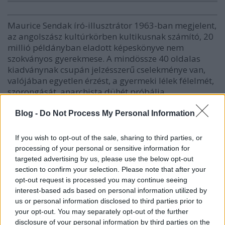
Maurice Sendak író-illusztrátor 1963-ban megjelent,
az angolszász kultúrkörben kultikusnak számító, 20
millió példányban eladott képeskönyve nem
szokványos gyerekmese. A mindössze 40 oldalas
kiadványnak csupán jelzésszerű cselekménye van,
valójában egyetlen érzést, a gyermeki lélek félelmét,
szorongását, anarchista dühét próbálja
megragadni. Főhőse Max, a magányos, kilencéves
kisfiú, akit rosszalkodása miatt édesanyja
Blog -
Do Not Process My Personal Information
büntetésből vacsoramegvonásra és szobafogságra
ítél, amelyből képzelete segítségével szabadul ki. A
If you wish to opt-out of the sale, sharing to third parties, or
vadóc kisfiú a Vadak szigetére kerül, ahol
processing of your personal or sensitive information for
megszelídíti a barátságtalan külsejű rémeket, akik a
targeted advertising by us, please use the below opt-out
királyukká fogadják őt, majd miután kitombolja
section to confirm your selection. Please note that after your
magát, hazatér.
opt-out request is processed you may continue seeing
interest-based ads based on personal information utilized by
us or personal information disclosed to third parties prior to
your opt-out. You may separately opt-out of the further
disclosure of your personal information by third parties on the