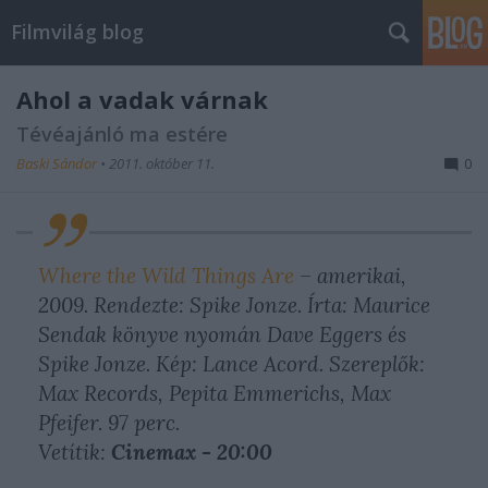
Filmvilág blog
Ahol a vadak várnak
Tévéajánló ma estére
Baski Sándor
•
2011. október 11.
0
Where the Wild Things Are
– amerikai,
2009. Rendezte: Spike Jonze. Írta: Maurice
Sendak könyve nyomán Dave Eggers és
Spike Jonze. Kép: Lance Acord. Szereplők:
Max Records, Pepita Emmerichs, Max
Pfeifer. 97 perc.
Vetítik:
Cinemax - 20:00