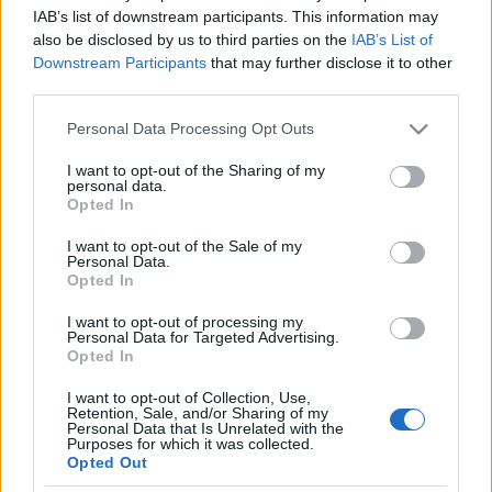
IAB’s list of downstream participants. This information may
also be disclosed by us to third parties on the
IAB’s List of
Downstream Participants
that may further disclose it to other
third parties.
Ahhoz, hogy ebből a nyúlfarknyi meséből egészestés
film születhessen, szükségképpen ki kellett bővíteni
Please note that this website/app uses one or more Google
Personal Data Processing Opt Outs
a cselekményt. Max családjáról a könyvben nem
services and may gather and store information including but
tudunk semmit, a filmbéli kisfiúról viszont annyi
not limited to your visit or usage behaviour. You may click to
I want to opt-out of the Sharing of my
personal data.
kiderül, hogy apa nélkül nevelkedik, anyja pedig, bár
grant or deny consent to Google and its third-party tags to
Opted In
imádja őt, nagyon elfoglalt. Spike Jonze-nál a
use your data for below specified purposes in below Google
consent section.
szörnyek nem csupán a kisfiú lelki társai, hanem a
I want to opt-out of the Sale of my
Personal Data.
különféle személyiségjegyek megtestesítői, akik
Opted In
között ott az oltalmazó-befogadó anyapótlék (KW) és
az erős, de néha ijesztő apafigura (Carol), és akad
I want to opt-out of processing my
konfliktus is: a csoport tagjai között lévő harmónia,
Personal Data for Targeted Advertising.
Opted In
az ősidill lassú felbomlása.
I want to opt-out of Collection, Use,
A cselekményesebb megközelítés ellenére azonban a
Retention, Sale, and/or Sharing of my
Personal Data that Is Unrelated with the
film ugyanúgy a hangulatokra épül, mint a
Purposes for which it was collected.
képeskönyv. Eddigi munkássága során Jonze itt
Opted Out
kamatoztatja leginkább kliprendezői múltját: a Yeah