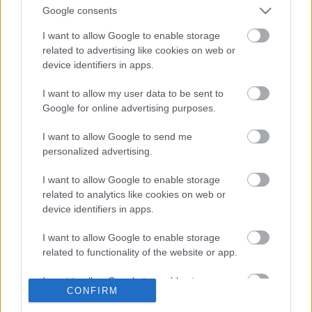
Yeah Yeahs együttes énekesnőjének, Karen O-nak a
Google consents
zenéje tökéletesen passzol az egyszerre lágy és nyers
I want to allow Google to enable storage
képekhez. Bár Sendak eredetije sem volt éppen egy
related to advertising like cookies on web or
cukorhabos mese, Jonze adaptációját olyan
device identifiers in apps.
keserédes melankólia járja át, hogy inkább való a
gyerekkor elvesztését fájlaló felnőtteknek, mint a
I want to allow my user data to be sent to
gyerekközönségnek.
Google for online advertising purposes.
I want to allow Google to send me
personalized advertising.
Címkék:
mese
fantasy
filmkritika
adaptáció
spike jonze
I want to allow Google to enable storage
tévéajánló
related to analytics like cookies on web or
device identifiers in apps.
I want to allow Google to enable storage
related to functionality of the website or app.
Ajánlott bejegyzések:
I want to allow Google to enable storage
CONFIRM
related to personalization.
Világsztárokkal forog A gyertyák csonkig