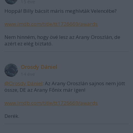
15 éve
Hoppá! Billy bácsit máris meghívták Velencébe?
www.imdb.com/title/tt1726669/awards
Nem hinném, hogy övé lesz az Arany Oroszlán, de
azért ez elég biztató.
Orosdy Dániel
14 éve
@Orosdy Dániel
: Az Arany Oroszlán sajnos nem jött
össze, DE az Arany Főnix már igen!
www.imdb.com/title/tt1726669/awards
Derék.