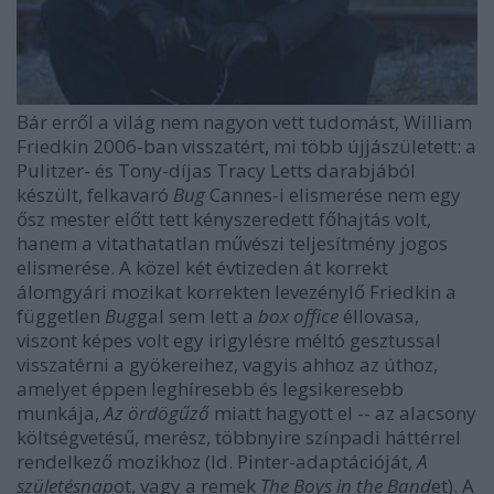
Bár erről a világ nem nagyon vett tudomást, William
Friedkin 2006-ban visszatért, mi több újjászületett: a
Pulitzer- és Tony-díjas Tracy Letts darabjából
készült, felkavaró
Bug
Cannes-i elismerése nem egy
ősz mester előtt tett kényszeredett főhajtás volt,
hanem a vitathatatlan művészi teljesítmény jogos
elismerése. A közel két évtizeden át korrekt
álomgyári mozikat korrekten levezénylő Friedkin a
független
Bug
gal sem lett a
box office
éllovasa,
viszont képes volt egy irigylésre méltó gesztussal
visszatérni a gyökereihez, vagyis ahhoz az úthoz,
amelyet éppen leghíresebb és legsikeresebb
munkája,
Az ördögűző
miatt hagyott el -- az alacsony
költségvetésű, merész, többnyire színpadi háttérrel
rendelkező mozikhoz (ld. Pinter-adaptációját,
A
születésnap
ot, vagy a remek
The Boys in the Band
et). A