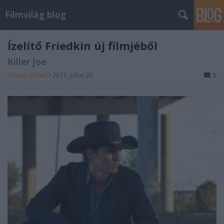
Filmvilág blog
Ízelítő Friedkin új filmjéből
Killer Joe
Orosdy Dániel
•
2011. július 26.
5