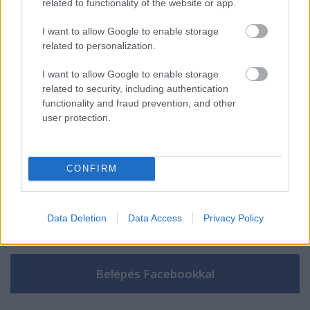
related to functionality of the website or app.
I want to allow Google to enable storage
related to personalization.
Szólj hozzá!
I want to allow Google to enable storage
A hozzászóláshoz be kell lépned!
related to security, including authentication
functionality and fraud prevention, and other
user protection.
CONFIRM
Data Deletion
Data Access
Privacy Policy
VAGY