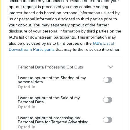
section to confirm your selection. Please note that after your
opt-out request is processed you may continue seeing
interest-based ads based on personal information utilized by
us or personal information disclosed to third parties prior to
your opt-out. You may separately opt-out of the further
Az 1998-es kiadású gazdagon illusztrált képeskönyv
disclosure of your personal information by third parties on the
filmváltozata valahol félúton rekedt az Alan Moore-
IAB’s list of downstream participants. This information may
féle szöveggyalázó kudarcok (
A szövetség, V mint
also be disclosed by us to third parties on the
IAB’s List of
vérbosszú
) és a Frank Miller társrendezte
Sin City
Downstream Participants
that may further disclose it to other
görcsös forráshűsége között: egyfelől viktoriánus
third parties.
hangulatában, könnyed stílusában és többszálú
Please note that this website/app uses one or more Google
Personal Data Processing Opt Outs
meseszövésében szerencsésen megtartja Gaiman
services and may gather and store information including but
elegáns, ódivatú románcát egy falusi legényről, aki
not limited to your visit or usage behaviour. You may click to
I want to opt-out of the Sharing of my
egy kedvesének ígért hullócsillag nyomába eredve
personal data.
grant or deny consent to Google and its third-party tags to
Tündérföldön rátalál az igaz szerelemre, másfelől
Opted In
use your data for below specified purposes in below Google
szomorú engedményeket tesz a filmipar piaci
consent section.
I want to opt-out of the Sale of my
igényeinek nyomására. Utóbbi esetben nem csupán
Personal Data.
arról van szó, hogy költségkímélő okokból kimarad a
Opted In
regény néhány látványcsodája (mint az oroszlán és
I want to opt-out of processing my
unikornis többletjelentésű párharca vagy a leveleivel
Personal Data for Targeted Advertising.
mészároló vadon), de a Gaimanre jellemző finom
Opted In