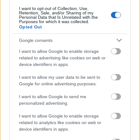
formabontás is simára csiszoltatik – így szövődik a
sztár-cameo okán komikus mellékszál egy némiképp
I want to opt-out of Collection, Use,
Retention, Sale, and/or Sharing of my
identitászavaros légikalóz eredetileg érdektelen
Personal Data that Is Unrelated with the
Purposes for which it was collected.
epizódszereplője köré, és ezért lesz a regény
Opted Out
szokatlan szépségű, anti-klimaxos befejezése
látványos akciófinálévá, amelyben a gonosz
Google consents
boszorka negatív hőse némiképp még gúnyt is űz
saját Gaiman-figurájából. A
Csillagpor
ba mindenből
I want to allow Google to enable storage
csak egy leheletnyivel került több a kelleténél,
related to advertising like cookies on web or
csipetnyi giccsel, kiskanálnyi humorral, pár gramm
device identifiers in apps.
önreflexióval – ami jóformán semmit sem ront az
intelligens és igen szerethető alapmese elixírjén, de
I want to allow my user data to be sent to
azért érezhetően megbontja a receptben megírt
Google for online advertising purposes.
sajátos ízharmóniát, amitől könnyen oda a
I want to allow Google to send me
varázserő.
personalized advertising.
Varró Attila
I want to allow Google to enable storage
related to analytics like cookies on web or
device identifiers in apps.