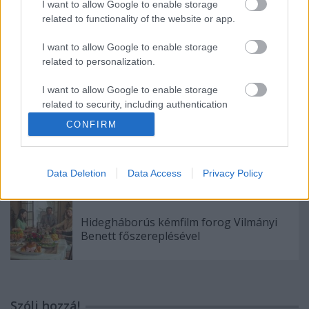
I want to allow Google to enable storage
Címkék:
related to functionality of the website or app.
mese
vígjáték
filmkritika
kaland
romantikus
adaptáció
tévéajánló
I want to allow Google to enable storage
related to personalization.
I want to allow Google to enable storage
related to security, including authentication
Ajánlott bejegyzések:
functionality and fraud prevention, and other
CONFIRM
user protection.
Világsztárokkal forog A gyertyák csonkig
égnek új adaptációja
Data Deletion
Data Access
Privacy Policy
Hidegháborús kémfilm forog Vilmányi
Benett főszereplésével
Szólj hozzá!