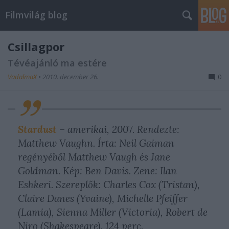
Filmvilág blog
Csillagpor
Tévéajánló ma estére
VadalmaX
•
2010. december 26.
0
Stardust
– amerikai, 2007. Rendezte:
Matthew Vaughn. Írta: Neil Gaiman
regényéből Matthew Vaugh és Jane
Goldman. Kép: Ben Davis. Zene: Ilan
Eshkeri. Szereplők: Charles Cox (Tristan),
Claire Danes (Yvaine), Michelle Pfeiffer
(Lamia), Sienna Miller (Victoria), Robert de
Niro (Shakespeare). 124 perc.