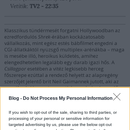
Vetítik:
TV2 - 22:35
Klasszikus tündérmesét forgatni Hollywoodban az
ezredfordulós
Shrek
-érában kockázatosabb
vállalkozás, mint egész estés bábfilmet engedni a
CGI-állatkáktól nyüzsgő multiplex-arénákba – maga
is mesébe illó, heroikus küldetés, amihez
elengedhetetlen legalább egy darab igazi hős. A
Csillagpor
esetében a vitéz legkisebb herceg
főszerepe ezúttal a rendező helyett az alapregény
szerzőjét jelentő brit Neil Gaimannek jutott, aki az
ezredfordulós comics szentháromságának egyelőre
legkevésbé megfilmesített tagjaként (társai
Blog -
Do Not Process My Personal Information
példáiból okulva) máris tevékeny, ha nem is
sorsdöntő részt vállalt első stúdióadaptációjában.
If you wish to opt-out of the sale, sharing to third parties, or
processing of your personal or sensitive information for
targeted advertising by us, please use the below opt-out