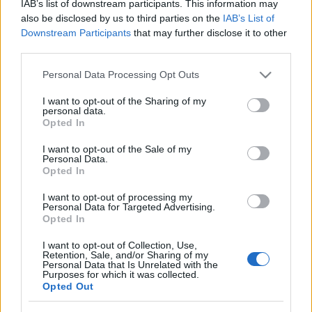
IAB’s list of downstream participants. This information may
also be disclosed by us to third parties on the
IAB’s List of
Downstream Participants
that may further disclose it to other
Ajánlott bejegyzések:
third parties.
Please note that this website/app uses one or more Google
Personal Data Processing Opt Outs
Thrillert forgatott Tasnádi István - Itt az
services and may gather and store information including but
előzetes
not limited to your visit or usage behaviour. You may click to
I want to opt-out of the Sharing of my
personal data.
grant or deny consent to Google and its third-party tags to
Opted In
use your data for below specified purposes in below Google
consent section.
I want to opt-out of the Sale of my
Personal Data.
Februárban jön a Sünvadászat - Előzetes!
Opted In
I want to opt-out of processing my
Personal Data for Targeted Advertising.
Opted In
Szólj hozzá!
I want to opt-out of Collection, Use,
Retention, Sale, and/or Sharing of my
Personal Data that Is Unrelated with the
A hozzászóláshoz be kell lépned!
Purposes for which it was collected.
Opted Out