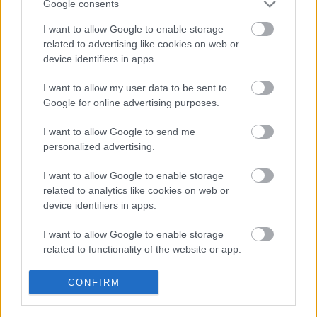
Google consents
I want to allow Google to enable storage
related to advertising like cookies on web or
device identifiers in apps.
I want to allow my user data to be sent to
VAGY
Google for online advertising purposes.
I want to allow Google to send me
personalized advertising.
I want to allow Google to enable storage
related to analytics like cookies on web or
efes
device identifiers in apps.
15 éve
I want to allow Google to enable storage
Ez a Bicskei Lukács az egyik legnagyobb rejtély
related to functionality of the website or app.
számomra. Úgy válik lassan a külföldön
legismertebb magyar színésszé, hogy itthon
I want to allow Google to enable storage
CONFIRM
gyakorlatilag se színpadon, se filmben nem játszik
related to personalization.
(kivétel tán az Argo és a Sobri...).