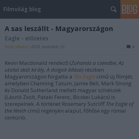
Filmvilág blog
A sas leszállt - Magyarországon
Eagle - előzetes
Baski Sándor
•
2010. november 12.
4
Kevin Macdonald rendező (
Zuhanás a csendbe, Az
utolsó skót király, A dolgok állása
) részben
Magyarországon forgatta a
The Eagle
című új filmjét,
amelyben Channing Tatum, Jamie Bell, Mark Strong
és Donald Sutherland mellett magyar színészek
(László Zsolt, Pataki Ferenc, Bicskei Lukács) is
szerepelnek. A történet Rosemary Sutcliff
The Eagle of
the Ninth
című regényén alapul, főhőse egy római
centúrió.