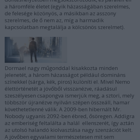
a háromféle életet (egyik házasságában szerelmes,
de felesége közönyös, a másikban az asszony
szerelmes, de ő nem az, míg a harmadik
kapcsolatban megtalálja a kölcsönös szerelmet).
Dormael nagy műgonddal kisakkozta minden
jelenetét, a három házasságot például domináns
színekkel (sárga, kék, piros) különíti el. Mivel Nemo
élettörténetét a jövőből visszanézve, ráadásul
szeszélyesen csapongva ismerjük meg, a sztori, mely
többször újranézve nyilván szépen összeáll, hamar
követhetetlenné válik. A 2009-ben hibernált Mr.
Nobody ugyanis 2092-ben ébred, ősöregen. Addigra
az emberiség feltalálta a halál ellenszerét, így aztán
az utolsó halandó kiolvasztása nagy szenzációt kelt.
A jövőben egyvalami természetesen mit sem