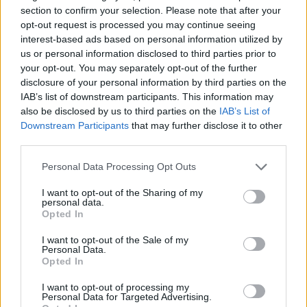
section to confirm your selection. Please note that after your
opt-out request is processed you may continue seeing
interest-based ads based on personal information utilized by
us or personal information disclosed to third parties prior to
your opt-out. You may separately opt-out of the further
disclosure of your personal information by third parties on the
IAB’s list of downstream participants. This information may
also be disclosed by us to third parties on the
IAB’s List of
Downstream Participants
that may further disclose it to other
third parties.
A vak órás alkotta gigászi óramű működésének
látványa, a végtelen terek csendje a nézők többséget
Please note that this website/app uses one or more Google
Personal Data Processing Opt Outs
inkább elbizonytalanítja és elborzasztja, semmint
services and may gather and store information including but
not limited to your visit or usage behaviour. You may click to
I want to opt-out of the Sharing of my
eligazítja. Pedig a választani nem tudó kisfiú
personal data.
grant or deny consent to Google and its third-party tags to
történetét keretező kozmikus történet nem a
Opted In
use your data for below specified purposes in below Google
gigantománia jele, tényleg ebből a távoli pontból
consent section.
értelmezhető, hogy e hipotetikus csodalény, Mr.
I want to opt-out of the Sale of my
Personal Data.
Nemo Nobody mikrokozmosza mennyit is ér,
Opted In
irigyeljük-e vagy sajnáljuk érte, amiért soha
semmilyen körülmények között nem kellett
I want to opt-out of processing my
Personal Data for Targeted Advertising.
választania, mindent megélt, egyszerre lehetett az