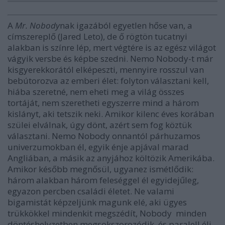
A
Mr. Nobody
nak igazából egyetlen hőse van, a
címszereplő (Jared Leto), de ő rögtön tucatnyi
alakban is színre lép, mert végtére is az egész világot
vágyik versbe és képbe szedni. Nemo Nobody-t már
kisgyerekkorától elképeszti, mennyire rosszul van
bebútorozva az emberi élet: folyton választani kell,
hiába szeretné, nem eheti meg a világ összes
tortáját, nem szeretheti egyszerre mind a három
kislányt, aki tetszik neki. Amikor kilenc éves korában
szülei elválnak, úgy dönt, azért sem fog köztük
választani. Nemo Nobody onnantól párhuzamos
univerzumokban él, egyik énje apjával marad
Angliában, a másik az anyjához költözik Amerikába.
Amikor később megnősül, ugyanez ismétlődik:
három alakban három feleséggel él egyidejűleg,
egyazon percben családi életet. Ne valami
bigamistát képzeljünk magunk elé, aki ügyes
trükkökkel mindenkit megszédít, Nobody minden
döntéshelyzetben megsokszorozódik, és paralell éli