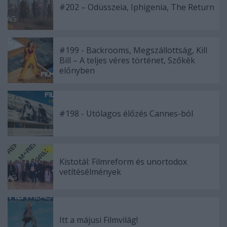
#202 – Odüsszeia, Iphigenia, The Return
#199 - Backrooms, Megszállottság, Kill
Bill – A teljes véres történet, Szőkék
előnyben
#198 - Utólagos élőzés Cannes-ból
Kistotál: Filmreform és unortodox
vetítésélmények
Itt a májusi Filmvilág!