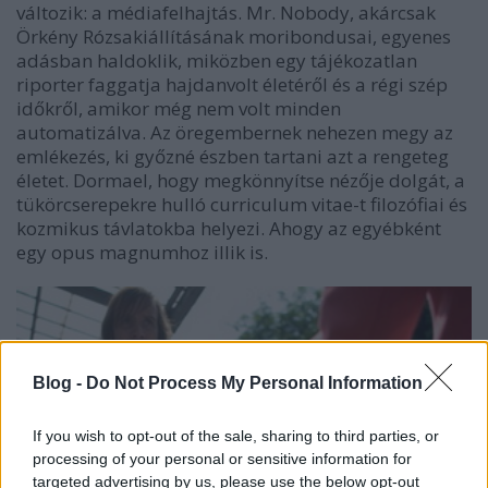
változik: a médiafelhajtás. Mr. Nobody, akárcsak
Örkény Rózsakiállításának moribondusai, egyenes
adásban haldoklik, miközben egy tájékozatlan
riporter faggatja hajdanvolt életéről és a régi szép
időkről, amikor még nem volt minden
automatizálva. Az öregembernek nehezen megy az
emlékezés, ki győzné észben tartani azt a rengeteg
életet. Dormael, hogy megkönnyítse nézője dolgát, a
tükörcserepekre hulló curriculum vitae-t filozófiai és
kozmikus távlatokba helyezi. Ahogy az egyébként
egy opus magnumhoz illik is.
Blog -
Do Not Process My Personal Information
If you wish to opt-out of the sale, sharing to third parties, or
processing of your personal or sensitive information for
targeted advertising by us, please use the below opt-out