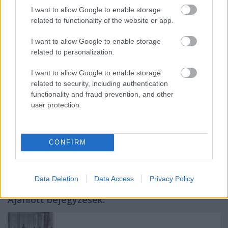
kisgömböc kedvéért – legmerészebb álmainkat is
I want to allow Google to enable storage
valóra váltja, hogy örökre elmenjen tőle a kedvünk:
related to functionality of the website or app.
Mr. Nobody színpompás és kozmikus sikersztorija
valójában szurokfekete horror. „Éltem – és ebbe más
I want to allow Google to enable storage
is belehalt már.” Méregerős mondat, bölcs, bátor és
related to personalization.
pimasz, amilyet csak egy halandó mondhat. Mr.
Nobody sohasem.
I want to allow Google to enable storage
related to security, including authentication
Schubert Gusztáv
functionality and fraud prevention, and other
user protection.
CONFIRM
Címkék:
premier
új
dráma
filmkritika
sci fi
romantikus
Data Deletion
Data Access
Privacy Policy
Ajánlott bejegyzések: