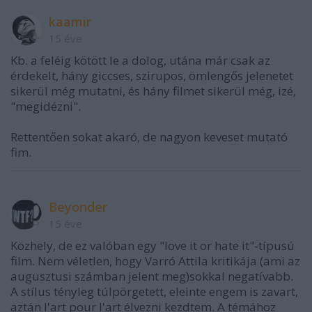
kaamir
15 éve
Kb. a feléig kötött le a dolog, utána már csak az
érdekelt, hány giccses, szirupos, ömlengős jelenetet
sikerül még mutatni, és hány filmet sikerül még, izé,
"megidézni".
Rettentően sokat akaró, de nagyon keveset mutató
fim.
Beyonder
15 éve
Közhely, de ez valóban egy "love it or hate it"-típusú
film. Nem véletlen, hogy Varró Attila kritikája (ami az
augusztusi számban jelent meg)sokkal negatívabb.
A stílus tényleg túlpörgetett, eleinte engem is zavart,
aztán l'art pour l'art élvezni kezdtem. A témához