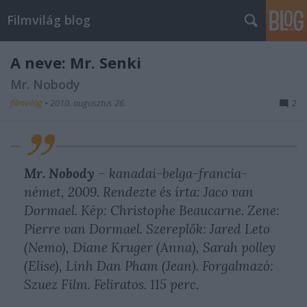
Filmvilág blog
A neve: Mr. Senki
Mr. Nobody
filmvilág
•
2010. augusztus 26.
2
Mr. Nobody
– kanadai-belga-francia-
német, 2009. Rendezte és írta: Jaco van
Dormael. Kép: Christophe Beaucarne. Zene:
Pierre van Dormael. Szereplők: Jared Leto
(Nemo), Diane Kruger (Anna), Sarah polley
(Elise), Linh Dan Pham (Jean). Forgalmazó:
Szuez Film. Feliratos. 115 perc.