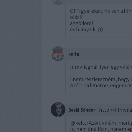
OFF: gyerekek, mi van a fil
oldal!
aggódom!
és hiányzik :)))
kelta
filmvilágnál ilyen egy villá
"nem részletezném, hogy me
Azért ha lehetne, engem é
Baski Sándor
·
http://filmvil
@kelta
: Azért villám, mert
is, nem önállóan, hanem e