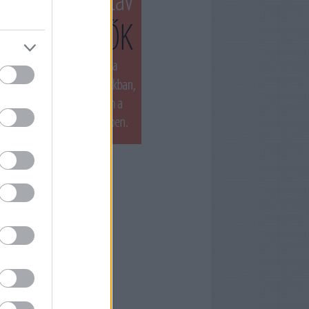
T LÁTTUK LEGUTÓBB
ets by filmnaplo
ÁNLOTT OLVASMÁNY