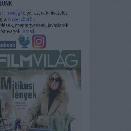
LUNK
a
Filmvilág
folyóiratának hivatalos
gja.
A szerzőkről
.
dések, megjegyzések, javaslatok,
tóanyagok:
email
.