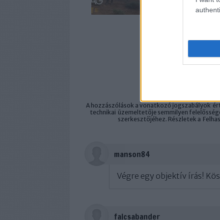
authenti
A bejeg
https://filmvilag
A hozzászólások a
vonatkozó jogszabályok
ért
technikai
üzemeltetője semmilyen felelősséget
szerkesztőjéhez. Részletek a
Felha
manson84
Végre egy objektív írás! Kö
falcsabander