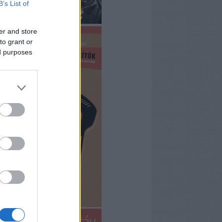
B’s List of
er and store
to grant or
ed purposes