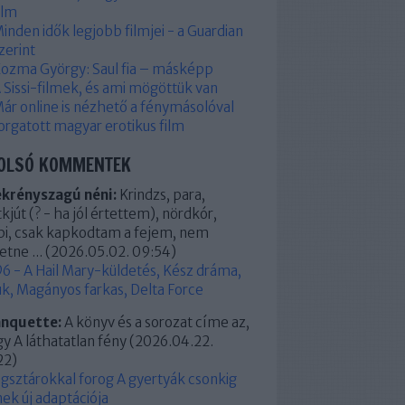
ilm
inden idők legjobb filmjei - a Guardian
zerint
ozma György: Saul fia – másképp
 Sissi-filmek, és ami mögöttük van
ár online is nézhető a fénymásolóval
orgatott magyar erotikus film
OLSÓ KOMMENTEK
ekrényszagú néni:
Krindzs, para,
kjút (? - ha jól értettem), nördkór,
pi, csak kapkodtam a fejem, nem
etne ...
(
2026.05.02. 09:54
)
6 - A Hail Mary-küldetés, Kész dráma,
k, Magányos farkas, Delta Force
anquette:
A könyv és a sorozat címe az,
y A láthatatlan fény
(
2026.04.22.
22
)
ágsztárokkal forog A gyertyák csonkig
ek új adaptációja