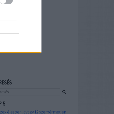
RESÉS
P 5
zex élesben, avagy 12 szemérmetlen