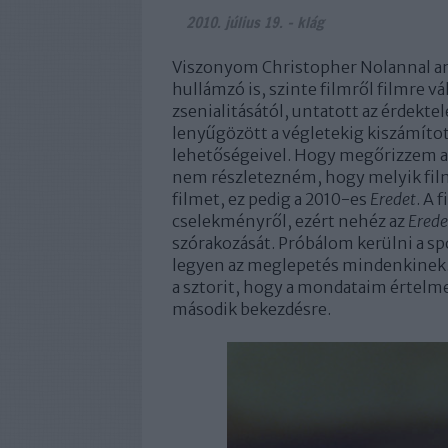
2010. július 19.
-
klág
Viszonyom Christopher Nolannal am
hullámzó is, szinte filmről filmre 
zsenialitásától, untatott az érdekte
lenyűgözött a végletekig kiszámítot
lehetőségeivel. Hogy megőrizzem a 
nem részletezném, hogy melyik film
filmet, ez pedig a 2010-es
Eredet
. A 
cselekményről, ezért nehéz az
Erede
szórakozását. Próbálom kerülni a sp
legyen az meglepetés mindenkinek. B
a sztorit, hogy a mondataim értelme
második bekezdésre.