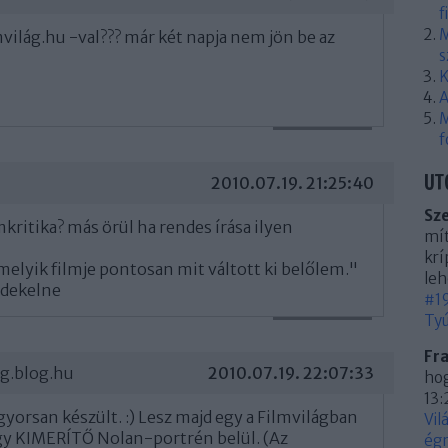
f
M
mvilág.hu -val??? már két napja nem jön be az
s
K
A
M
VÁLASZ ERRE
f
UT
2010.07.19. 21:25:40
Sz
mkritika? más örül ha rendes írása ilyen
mít
krí
lyik filmje pontosan mit váltott ki belőlem."
leh
rdekelne
#19
Tyú
VÁLASZ ERRE
Fr
ag.blog.hu
2010.07.19. 22:07:33
hog
13:
 gyorsan készült. :) Lesz majd egy a Filmvilágban
Vil
gy KIMERÍTŐ Nolan-portrén belül. (Az
égn