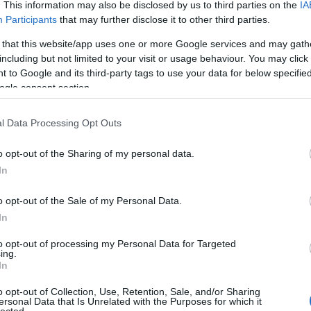
. This information may also be disclosed by us to third parties on the
IA
Participants
that may further disclose it to other third parties.
 that this website/app uses one or more Google services and may gath
including but not limited to your visit or usage behaviour. You may click 
 to Google and its third-party tags to use your data for below specifi
ogle consent section.
l Data Processing Opt Outs
o opt-out of the Sharing of my personal data.
ttatja a szereplőit és hagyja, hogy a fül mellett
In
z igazán lélegzetelállító az
Eredet
. A magára
osóján előadott légibalett valami olyasmi, amire
o opt-out of the Sale of my Personal Data.
zán létezik hozzá. Látni kell, és Nolan hagyja is.
 vagy egyéb magyarázatot erőltet hozzá, az egész
In
to opt-out of processing my Personal Data for Targeted
ing.
zú spekuláció után érdekes látni, hogy az
Eredet
In
yen értelmezhető, sőt, valamennyire tradicionális
o opt-out of Collection, Use, Retention, Sale, and/or Sharing
t és nem forradalmasít sem műfajt, sem
ersonal Data that Is Unrelated with the Purposes for which it
kciófilm. Egy sci-fi. Egy melodráma. Ezeknek a
lected.