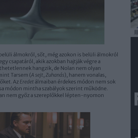
elüli álmokról, sőt, még azokon is belüli álmokról
egy csapatáról, akik azokban hajtják végre a
ethetetlennek hangzik, de Nolan nem olyan
 mint Tarsem (
A sejt
,
Zuhanás
), hanem vonalas,
sőket. Az
Eredet
álmaiban érdekes módon nem sok
rcsa módon mintha szabályok szerint működne.
olan nem győz a szereplőkkel lépten-nyomon