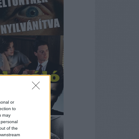
sonal or
ection to
ou may
 personal
out of the
 downstream