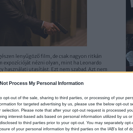
gészen lenyűgöző film, de csak nagyon ritkán
lm expozícióját nézni olyan, mint ha Leonardo
 használati utasítást. Ezt nem szabad. Azt nem
azt, amaz lesz. Ha kombinálod, akkor vigyázz. És így
zzal, hogy elmondatja a szereplőivel, hanem
Not Process My Personal Information
mutat mindent, amit elmeséltetett. Álomlogikát
og, főleg, hogy minden misztikuma eltűnik tőle.
to opt-out of the sale, sharing to third parties, or processing of your per
formation for targeted advertising by us, please use the below opt-out s
r selection. Please note that after your opt-out request is processed y
eing interest-based ads based on personal information utilized by us or
disclosed to third parties prior to your opt-out. You may separately opt-
losure of your personal information by third parties on the IAB’s list of