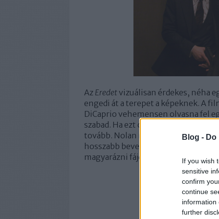
Az
Eredet
vizuálisan érdekes, néha e
engedi át a terepet a képeknek. A fi
DiCaprio vehemensen olvasna fel egy
szabad. Ha ezt csinálod, ez lesz. Ha 
tovább. Nolan ráadásul nem éri be a
Blog -
Do 
hosszabb bevezetések után meg is 
magyarázni fájdalmasan unalmas dol
If you wish 
sensitive in
confirm you
continue se
information 
further disc