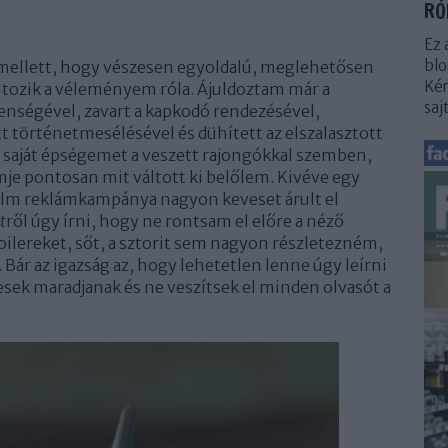
RÓ
Ez 
blo
ellett, hogy vészesen egyoldalú, meglehetősen
Kér
változik a véleményem róla. Ájuldoztam már a
saj
lenségével, zavart a kapkodó rendezésével,
t történetmesélésével és dühített az elszalasztott
saját épségemet a veszett rajongókkal szemben,
je pontosan mit váltott ki belőlem. Kivéve egy
film reklámkampánya nagyon keveset árult el
t
ről úgy írni, hogy ne rontsam el előre a néző
oilereket, sőt, a sztorit sem nagyon részletezném,
ár az igazság az, hogy lehetetlen lenne úgy leírni
sek maradjanak és ne veszítsek el minden olvasót a