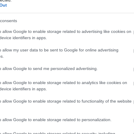
Out
dfuck-tematikákkal. A keverék érdekes, de
rolás az első bekezdésben Nolanról viszont pont
consents
o allow Google to enable storage related to advertising like cookies on
evice identifiers in apps.
i?
o allow my user data to be sent to Google for online advertising
 Eredet kapcsán
s.
to allow Google to send me personalized advertising.
11
komment
EZ
akció
eredet
filmkritika
sci fi
christopher nolan
Twe
o allow Google to enable storage related to analytics like cookies on
evice identifiers in apps.
AJ
o allow Google to enable storage related to functionality of the website
o allow Google to enable storage related to personalization.
o allow Google to enable storage related to security, including