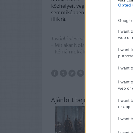
Opted 
közhelyeit vegyíti az álom-, és min
semmiképpen sem mestermű. A felso
illik rá.
Google 
I want t
web or d
További olvasnivaló:
-
Mit akar Nolan az agyunkba ültetn
I want t
-
Rémálmok álmodói – 12 VR-film az
purpose
I want 
I want t
web or d
Ajánlott bejegyzések:
I want t
or app.
I want t
I want t