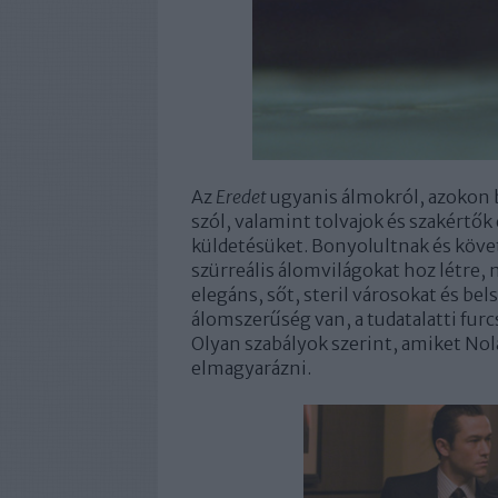
Az
Eredet
ugyanis álmokról, azokon b
szól, valamint tolvajok és szakértők 
küldetésüket. Bonyolultnak és köv
szürreális álomvilágokat hoz létre,
elegáns, sőt, steril városokat és bel
álomszerűség van, a tudatalatti fu
Olyan szabályok szerint, amiket N
elmagyarázni.