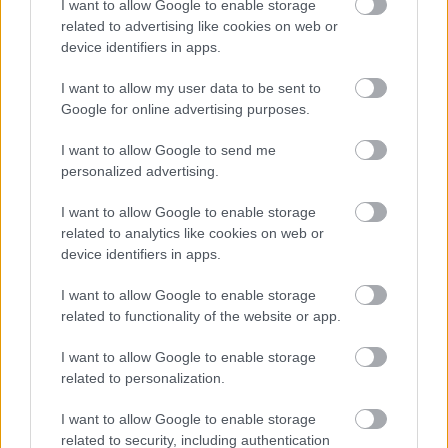
A
Hosszú jegyesség
nagyívű romantikus drámája után
I want to allow Google to enable storage
Jean-Pierre Jeunet visszatért a groteszk komédia
related to advertising like cookies on web or
device identifiers in apps.
(lásd:
Delicatessen, Elveszett gyerekek városa
)
műfajához. A 27 millió euróból készült filmben Bazin
I want to allow my user data to be sent to
(Dany Boon) barátai segítségével tönkre akar tenni
Google for online advertising purposes.
két fegyvergyártó vállalatot, őket okolja ugyanis,
hogy egy véletlenül elsült pisztoly miatt egy lövedék
I want to allow Google to send me
maradt a fejében.
personalized advertising.
I want to allow Google to enable storage
related to analytics like cookies on web or
device identifiers in apps.
I want to allow Google to enable storage
related to functionality of the website or app.
A Filmvilág kritikusa szerint
:
Sikeres honfitársához,
I want to allow Google to enable storage
Luc Bessonhoz hasonlóan Jeunet döntően narratív-
related to personalization.
vizuális indíttatásból készít filmeket, történet és látvány
organikusan egészítik ki egymást műveiben, de
I want to allow Google to enable storage
fogalmazási módja az évtizedek során valamelyest
related to security, including authentication