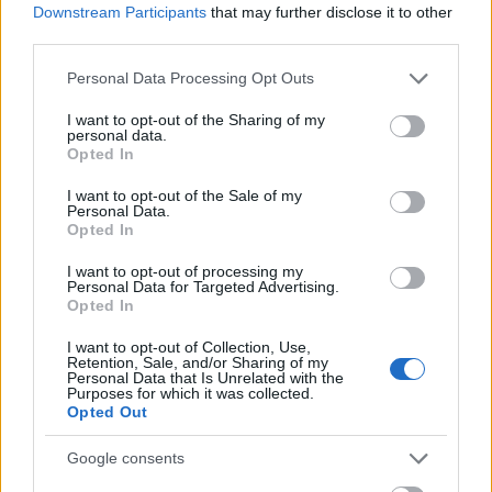
Downstream Participants
that may further disclose it to other
helyett immár több kamerán keresztül láthatjuk az
third parties.
eseményeket.
Please note that this website/app uses one or more Google
Personal Data Processing Opt Outs
A Filmvilág kritikusa szerint:
Balagueró és Plaza
services and may gather and store information including but
ugyan nem tudja megismételni az első film hatását, de
not limited to your visit or usage behaviour. You may click to
I want to opt-out of the Sharing of my
izgalmas modern
Ördögűző
-variációval szolgál, és még
personal data.
grant or deny consent to Google and its third-party tags to
Opted In
egy roppant bizarr csókjelenettel is megajándékoz
use your data for below specified purposes in below Google
minket.
(Kovács Marcell kritikája az áprilisi
consent section.
I want to opt-out of the Sale of my
Filmvilágban olvasható.)
Personal Data.
Opted In
[Rec2]– spanyol, 2009. Rendezte és írta: Paco Plaza
I want to opt-out of processing my
és Jaume Balagueró. Kép: Pablo Rosso. Szereplők:
Personal Data for Targeted Advertising.
Manuela Velasco, Juli Fábregas, Ferran Terraza,
Opted In
Pablo Rosso. Forgalmazó: Budapest Film. Feliratos.
I want to opt-out of Collection, Use,
85 perc.
Retention, Sale, and/or Sharing of my
Personal Data that Is Unrelated with the
Purposes for which it was collected.
Opted Out
A hét bemutatója:
MICMACS - (N)Agyban megy a
kavarás
Google consents