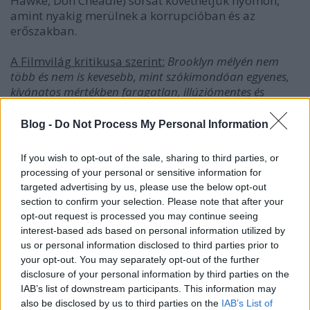
Hawke, Don Cheadle) sorsát követhetjük nyomon,
amint nyakig merülnek a korrupcióban és az
erőszakban.
A Filmvilág kritikusa szerint:
Brooklyn mélyén nem
több és nem is kevesebb, mint szókimondóan egyenes,
kívánatos mértékben faragatlan, illúziómentes és
kemény film az elkopott becsületről és a lojalitásról.
(Géczi Zoltán kritikája a májusi Filmvilágban
Blog -
Do Not Process My Personal Information
olvasható.)
If you wish to opt-out of the sale, sharing to third parties, or
­Brooklyn's Finest – amerikai, 2009. Rendezte:
processing of your personal or sensitive information for
Antoine Fuqua. Írta: Michael C. Martin. Kép: Patrick
targeted advertising by us, please use the below opt-out
Murguia. Zene: Marcelo Zarvos. Szereplők: Richard
section to confirm your selection. Please note that after your
Gere, Ethan Hawke, Don Cheadle, Wesley Snipes.
opt-out request is processed you may continue seeing
Forgalmazó: Palace Pictures. Feliratos. 140 perc.
interest-based ads based on personal information utilized by
us or personal information disclosed to third parties prior to
your opt-out. You may separately opt-out of the further
[REC2]
– Az utóbbi idők legjobb spanyol
disclosure of your personal information by third parties on the
horrorfilmje folytatódik, a történet fonalát rögtön az
IAB’s list of downstream participants. This information may
első rész fináléja után pár perccel vesszük fel, de egy
also be disclosed by us to third parties on the
IAB’s List of