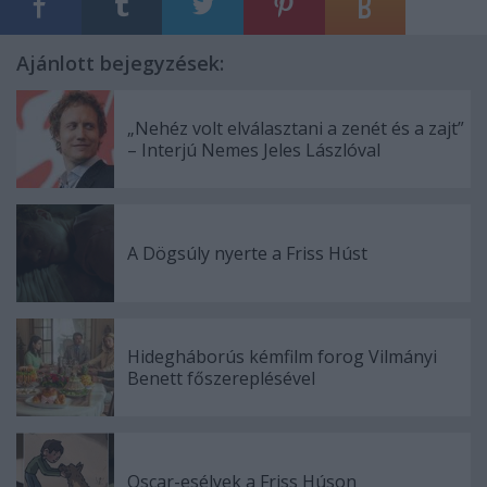
Ajánlott bejegyzések:
„Nehéz volt elválasztani a zenét és a zajt”
– Interjú Nemes Jeles Lászlóval
A Dögsúly nyerte a Friss Húst
Hidegháborús kémfilm forog Vilmányi
Benett főszereplésével
Oscar-esélyek a Friss Húson