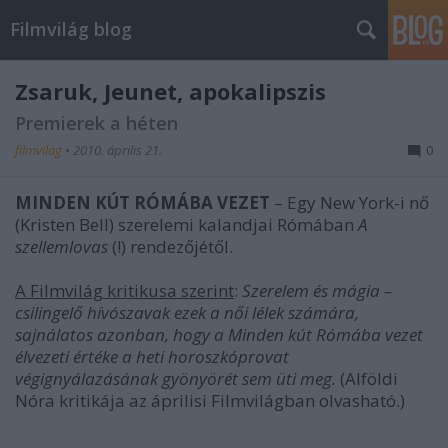
Filmvilág blog
Zsaruk, Jeunet, apokalipszis
Premierek a héten
filmvilág
•
2010. április 21.
0
MINDEN KÚT RÓMÁBA VEZET
– Egy New York-i nő
(Kristen Bell) szerelemi kalandjai Rómában
A
szellemlovas
(!) rendezőjétől.
A Filmvilág kritikusa szerint
:
Szerelem és mágia –
csilingelő hívószavak ezek a női lélek számára,
sajnálatos azonban, hogy a Minden kút Rómába vezet
élvezeti értéke a heti horoszkóprovat
végignyálazásának gyönyörét sem üti meg.
(Alföldi
Nóra kritikája az áprilisi Filmvilágban olvasható.)