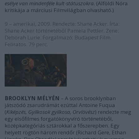
esélye van mindenféle kult-státuszokra.
(Alföldi Nóra
kritikája a márciusi Filmvilágban olvasható.)
9­ – amerikai, 2009. Rendezte: Shane Acker. Írta:
Shane Acker történetéből Pamela Pettler. Zene:
Deborah Lurie. Forgalmazó: Budapest Film.
Feliratos. 79 perc.
BROOKLYN MÉLYÉN
– A soros brooklynban
játszódó zsarudrámát ezúttal Antoine Fuqua
(
Kiképzés, Gyilkosok gyilkosa, Orvlövész
) rendezte meg
egy elsőfilmes forgatókönyvíró történetéből,
középkategóriás sztárokkal a főszerepben. Egy
helyett rögtön három rendőr (Richard Gere, Ethan