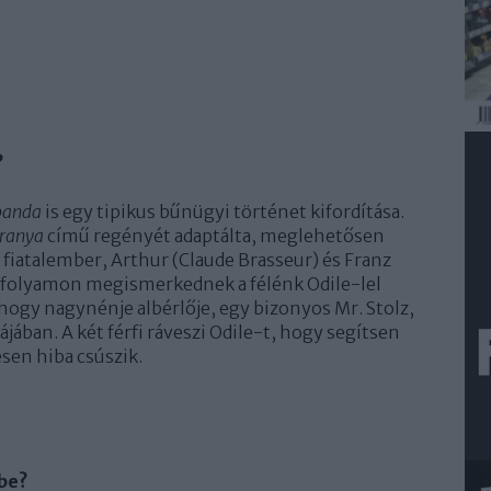
?
banda
is egy tipikus bűnügyi történet kifordítása.
ranya
című regényét adaptálta, meglehetősen
 fiatalember, Arthur (Claude Brasseur) és Franz
anfolyamon megismerkednek a félénk Odile-lel
, hogy nagynénje albérlője, egy bizonyos Mr. Stolz,
jában. A két férfi ráveszi Odile-t, hogy segítsen
sen hiba csúszik.
pbe?