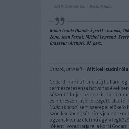
2010. február 23.
-
Baski Sándor
Külön banda (Bande à part) - francia, 19
Zene: Jean Ferrat, Michel Legrand. Szerep
Brasseur (Arthur). 97. perc.
Utazók, útra fel!
–
Mit kell tudni róla
Godard, mint a francia új hullám leg
természetesen) a hatvanas években 
készült filmjei, ha nem is mind rem
és merészen kísérletezgető alkotó
(
Külön banda
) sem szerepel előkelő 
szócikkekben (két híres jelenete mia
ugyanakkor az életmű egyik legközö
lóként' vonultatja fel a korai Godard