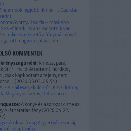
ilm
inden idők legjobb filmjei - a Guardian
zerint
ozma György: Saul fia – másképp
 Sissi-filmek, és ami mögöttük van
ár online is nézhető a fénymásolóval
orgatott magyar erotikus film
OLSÓ KOMMENTEK
ekrényszagú néni:
Krindzs, para,
kjút (? - ha jól értettem), nördkór,
pi, csak kapkodtam a fejem, nem
etne ...
(
2026.05.02. 09:54
)
5 - A Hail Mary-küldetés, Kész dráma,
k, Magányos farkas, Delta Force
anquette:
A könyv és a sorozat címe az,
y A láthatatlan fény
(
2026.04.22.
22
)
ágsztárokkal forog A gyertyák csonkig
ek új adaptációja