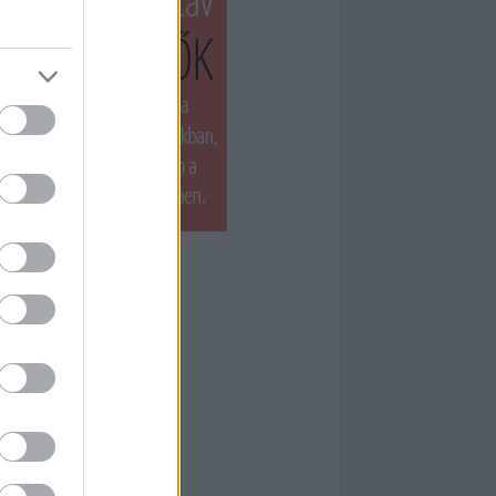
T LÁTTUK LEGUTÓBB
ets by filmnaplo
ÁNLOTT OLVASMÁNY