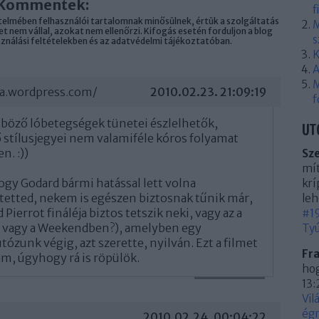
Kommentek:
f
elmében felhasználói tartalomnak minősülnek, értük a
szolgáltatás
M
 nem vállal, azokat nem ellenőrzi. Kifogás esetén forduljon a blog
s
sználási feltételekben
és az
adatvédelmi tájékoztatóban
.
K
A
M
sa.wordpress.com/
2010.02.23. 21:09:19
f
önböző lóbetegségek tünetei észlelhetők,
UT
stílusjegyei nem valamiféle kóros folyamat
n. :))
Sz
mít
y Godard bármi hatással lett volna
krí
ttetted, nekem is egészen biztosnak tűnik már,
leh
 Pierrot fináléja biztos tetszik neki, vagy az a
#19
an vagy a Weekendben?), amelyben egy
Tyú
ózunk végig, azt szerette, nyilván. Ezt a filmet
Fr
m, úgyhogy rá is röpülök.
hog
13:
VÁLASZ ERRE
Vil
égn
2010.02.24. 00:04:22