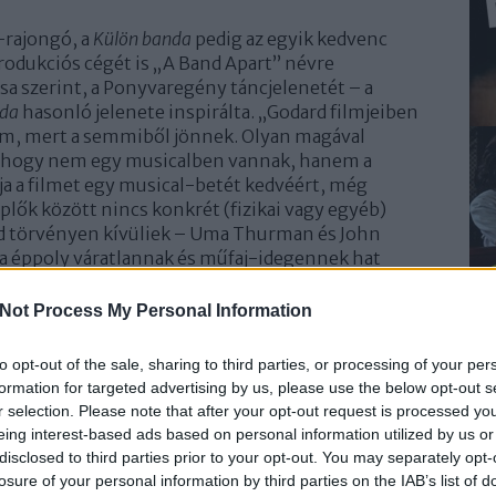
-rajongó, a
Külön banda
pedig az egyik kedvenc
produkciós cégét is „A Band Apart” névre
sa szerint, a Ponyvaregény táncjelenetét – a
nda
hasonló jelenete inspirálta. „Godard filmjeiben
im, mert a semmiből jönnek. Olyan magával
z, hogy nem egy musicalben vannak, hanem a
a a filmet egy musical-betét kedvéért, még
eplők között nincs konkrét (fizikai vagy egyéb)
d törvényen kívüliek – Uma Thurman és John
nca éppoly váratlannak és műfaj-idegennek hat
k legendás táncjelenete. És valóban: mindkettő
Not Process My Personal Information
to opt-out of the sale, sharing to third parties, or processing of your per
formation for targeted advertising by us, please use the below opt-out s
r selection. Please note that after your opt-out request is processed y
eing interest-based ads based on personal information utilized by us or
disclosed to third parties prior to your opt-out. You may separately opt-
Hommage, „lopás”, vagy valami más?
losure of your personal information by third parties on the IAB’s list of