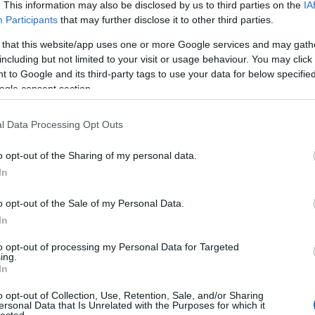
. This information may also be disclosed by us to third parties on the
IA
an szó. Tarantino a
Külön bandá
ból vagy Godard korai
Participants
that may further disclose it to other third parties.
rgyi vagy képi elemeket, ugyanakkor a francia
okhoz és a nézői elvárásokhoz való viszonya
 that this website/app uses one or more Google services and may gath
ságára. Godard volt talán az első, aki büszkén
including but not limited to your visit or usage behaviour. You may click 
zövegek, műfajok, hagyományok, stílusok kollázsa. A
 to Google and its third-party tags to use your data for below specifi
ézetekkel: rögtön az első jelenetben a klasszikus
ogle consent section.
szereplők, akik újrajátsszák Billy a kölyök és Pat
edig egy westernekből ismerős pisztolypárbajt
l Data Processing Opt Outs
ólnak a filmből, ahogy a narrátor (maga Godard) is
filmet lát. A rendező a műfaji elemekkel is ugyanígy
o opt-out of the Sharing of my personal data.
 túl burleszkszerű jeleneteket illeszt a filmbe, és a
In
a zsáner szabályai szerint illene (azaz a
y QT kezdetektől fogva a Godard-iskolát követi,
o opt-out of the Sale of my Personal Data.
 ha céljai nyilván nem pont ugyanazok.
In
to opt-out of processing my Personal Data for Targeted
ing.
In
o opt-out of Collection, Use, Retention, Sale, and/or Sharing
ersonal Data that Is Unrelated with the Purposes for which it
lected.