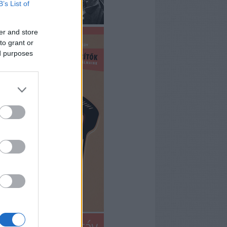
B’s List of
er and store
to grant or
ed purposes