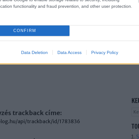
cation functionality and fraud prevention, and other user protection.
8
komment
krimi
újhullám
elemzés
tarantino
feature
CONFIRM
Data Deletion
Data Access
Privacy Policy
KE
yzés trackback címe:
.blog.hu/api/trackback/id/1783836
TO
S