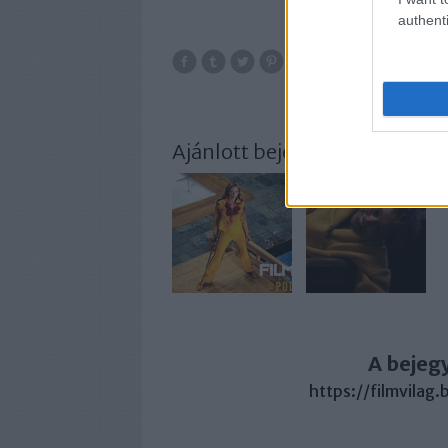
authenti
Ajánlott bejegyzések:
A bejeg
https://filmvilag