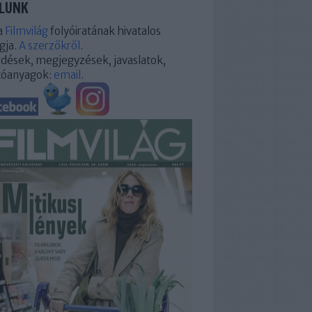
LUNK
a
Filmvilág
folyóiratának hivatalos
gja.
A szerzőkről
.
dések, megjegyzések, javaslatok,
tóanyagok:
email
.