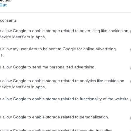
Out
consents
o allow Google to enable storage related to advertising like cookies on
evice identifiers in apps.
o allow my user data to be sent to Google for online advertising
s.
to allow Google to send me personalized advertising.
EZ
Twe
o allow Google to enable storage related to analytics like cookies on
evice identifiers in apps.
AJ
o allow Google to enable storage related to functionality of the website
 a Virgin!
–
Verdikt
dard-film, de frissessége, humora, bája máig
o allow Google to enable storage related to personalization.
tó, aki még egyetlen Godard-filmet sem látott, de
ezdeni az életművel való ismerkedést.
o allow Google to enable storage related to security, including