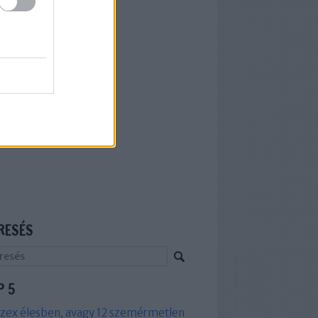
RESÉS
P 5
zex élesben, avagy 12 szemérmetlen