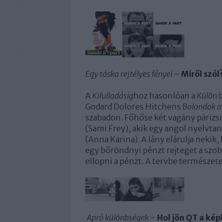
Egy táska rejtélyes fényei
–
Miről szól
A
Kifulladásig
hoz hasonlóan a
Külön 
Godard Dolores Hitchens
Bolondok a
szabadon. Főhőse két vagány párizsi
(Sami Frey), akik egy angol nyelvt
(Anna Karina). A lány elárulja nekik
egy bőröndnyi pénzt rejteget a szobá
ellopni a pénzt. A tervbe természete
Apró különbségek
–
Hol jön QT a ké