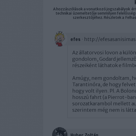
A hozzászólások a
vonatkozó jogszabályok
ért
technikai
üzemeltetője semmilyen felelősséget
szerkesztőjéhez. Részletek a
Felha
efes
·
http://efesasanisima
Az állatorvosi lovon a kül
gondolom, Godard jellemző 
részeiként láthatok e filmbe
Amúgy, nem gondoltam, hog
Tarantinóra, de hogy felve
hogy volt ilyen. Pl. A Bolond
hosszú fahrt (a Pierrot-b
sorozatkarambol mellett aut
szerintem még nem is látta
Huber Zoltán