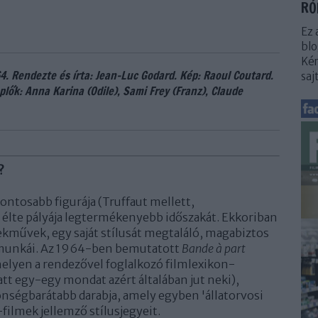
RÓ
Ez 
blo
Kér
64. Rendezte és írta: Jean-Luc Godard. Kép: Raoul Coutard.
saj
lők: Anna Karina (Odile), Sami Frey (Franz), Claude
?
fontosabb figurája (Truffaut mellett,
élte pályája legtermékenyebb időszakát. Ekkoriban
ekművek, egy saját stílusát megtaláló, magabiztos
 munkái. Az 1964-ben bemutatott
Bande à part
helyen a rendezővel foglalkozó filmlexikon-
tt egy-egy mondat azért általában jut neki),
nségbarátabb darabja, amely egyben 'állatorvosi
-filmek jellemző stílusjegyeit.