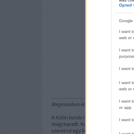
Opted 
Google 
I want t
web or d
I want t
purpose
I want 
I want t
web or d
I want t
Megmondom én nektek, miről szól a Like
or app.
A
Külön banda
nem a legfontosabb Go
I want t
megmaradt. Különösen annak ajánlha
szeretné egy könnyedebb darabbal k
I want t