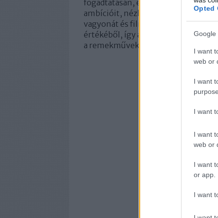
fogadtatásán, és azóta szinte csak 
Opted 
ambícióit, nézhető, de többnyire gy
vagyonát és filmográfiáját. Az
elluc
értékéből, így a
Nikita
– Bessontól és
Google 
a remekművek sorát gyarapítja.
I want t
web or d
I want t
purpose
I want 
I want t
web or d
I want t
or app.
I want t
I want t