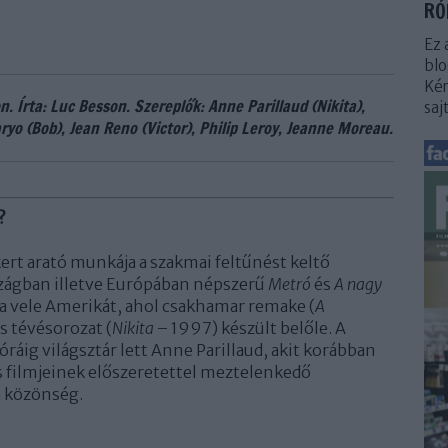
RÓ
Ez 
blo
Kér
n. Írta: Luc Besson. Szereplők: Anne Parillaud (Nikita),
saj
o (Bob), Jean Reno (Victor), Philip Leroy, Jeanne Moreau.
?
kert arató munkája a szakmai feltűnést keltő
szágban illetve Európában népszerű
Metró
és
A nagy
 vele Amerikát, ahol csakhamar remake (
A
 tévésorozat (
Nikita
– 1997) készült belőle. A
ig világsztár lett Anne Parillaud, akit korábban
s filmjeinek előszeretettel meztelenkedő
a közönség.