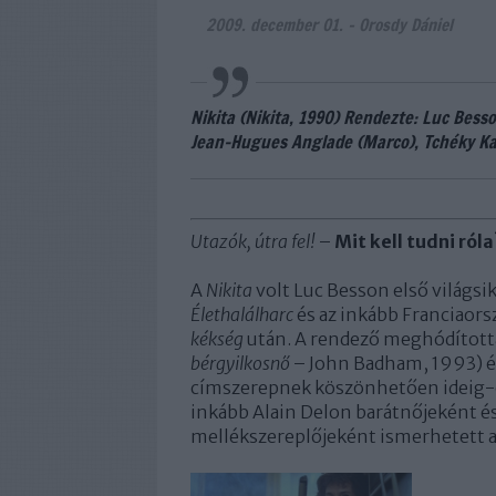
2009. december 01.
-
Orosdy Dániel
Nikita (Nikita, 1990) Rendezte: Luc Besso
Jean-Hugues Anglade (Marco), Tchéky Kary
Utazók, útra fel!
–
Mit kell tudni róla
A
Nikita
volt Luc Besson első világsi
Élethalálharc
és az inkább Franciaor
kékség
után. A rendező meghódította
bérgyilkosnő
– John Badham, 1993) és
címszerepnek köszönhetően ideig-órá
inkább Alain Delon barátnőjeként é
mellékszereplőjeként ismerhetett 