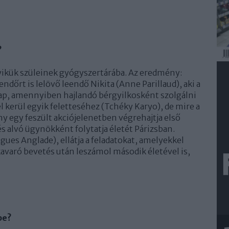
?
gyikük szüleinek gyógyszertárába. Az eredmény:
endőrt is lelövő leendő Nikita (Anne Parillaud), aki a
t kap, amennyiben hajlandó bérgyilkosként szolgálni
el kerül egyik feletteséhez (Tchéky Karyo), de mire a
ny egy feszült akciójelenetben végrehajtja első
s alvó ügynökként folytatja életét Párizsban.
ues Anglade), ellátja a feladatokat, amelyekkel
avaró bevetés után leszámol második életével is,
be?