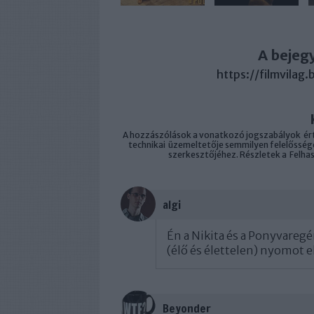
A bejeg
https://filmvilag
A hozzászólások a
vonatkozó jogszabályok
ért
technikai
üzemeltetője semmilyen felelősséget
szerkesztőjéhez. Részletek a
Felha
algi
Én a Nikita és a Ponyvareg
(élő és élettelen) nyomot e
Beyonder