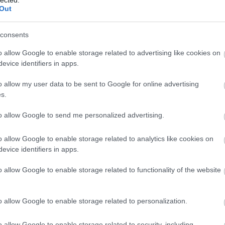
szakmányban dolgozó író-producerként éli ki filmes
Out
enge vígjátékokkal és akciófilmekkel gyarapítva
asosodás
persze nem von le semmit a korai művek
 Tarantinótól egyaránt függetlenül – változatlanul
consents
o allow Google to enable storage related to advertising like cookies on
evice identifiers in apps.
o allow my user data to be sent to Google for online advertising
s.
to allow Google to send me personalized advertising.
EZ
Twe
o allow Google to enable storage related to analytics like cookies on
evice identifiers in apps.
AJ
o allow Google to enable storage related to functionality of the website
o allow Google to enable storage related to personalization.
o allow Google to enable storage related to security, including