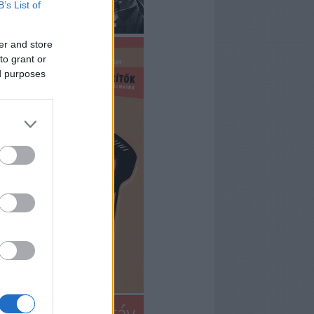
B’s List of
er and store
to grant or
ed purposes