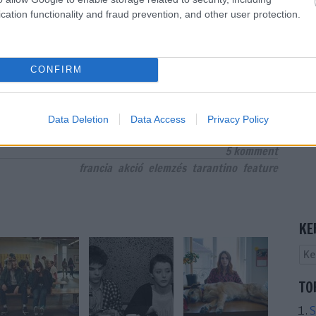
cation functionality and fraud prevention, and other user protection.
CONFIRM
Data Deletion
Data Access
Privacy Policy
5
komment
francia
akció
elemzés
tarantino
feature
KE
TO
S