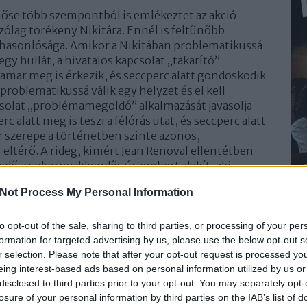
hőse több szempontból is emlékeztet az akció
zólag törékeny Nikitára. Ennél is feltűnőbb
 hasonlósága. Amikor a Nikitában problematikussá
 egy hullát, a hivatalos kapcsolat „takarító”
hamar meg is érkezik, és seccperc alatt gondoskodik
problematikussá válik egy helyzet és el kell
pcsolat „problémamegoldó” alkalmazását javasolja –
 alatt meg is teszi a félórás utat, és seccperc alatt
er szerepe a történetben szinte azonos,
ltérő. A rideg, kimért Jean Renoval ellentétben
edő, csokornyakkendős úriembert alakít, aki
gányságot. A nyilvánvaló eltérések ellenére még
Not Process My Personal Information
a takarító és a problémamegoldó rokonsága, ha
am remake-jében Keitel alakította Victor szerepét.
to opt-out of the sale, sharing to third parties, or processing of your per
formation for targeted advertising by us, please use the below opt-out s
r selection. Please note that after your opt-out request is processed y
eing interest-based ads based on personal information utilized by us or
disclosed to third parties prior to your opt-out. You may separately opt-
Hommage, „lopás”, vagy valami más?
losure of your personal information by third parties on the IAB’s list of