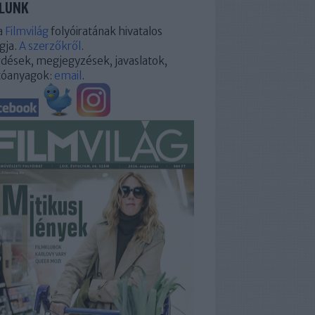
LUNK
a
Filmvilág
folyóiratának hivatalos
gja.
A szerzőkről
.
dések, megjegyzések, javaslatok,
tóanyagok:
email
.