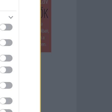
T LÁTTUK LEGUTÓBB
ets by filmnaplo
ÁNLOTT OLVASMÁNY