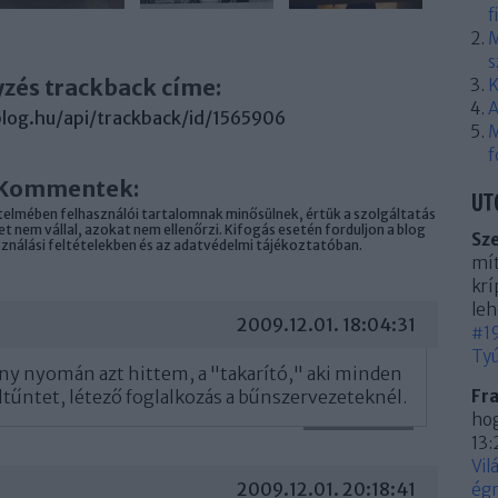
f
M
s
yzés trackback címe:
K
A
.blog.hu/api/trackback/id/1565906
M
f
Kommentek:
UT
elmében felhasználói tartalomnak minősülnek, értük a
szolgáltatás
 nem vállal, azokat nem ellenőrzi. Kifogás esetén forduljon a blog
Sz
sználási feltételekben
és az
adatvédelmi tájékoztatóban
.
mít
krí
leh
2009.12.01. 18:04:31
#19
Tyú
ény nyomán azt hittem, a "takarító," aki minden
ltűntet, létező foglalkozás a bűnszervezeteknél.
Fr
hog
VÁLASZ ERRE
13:
Vil
2009.12.01. 20:18:41
égn