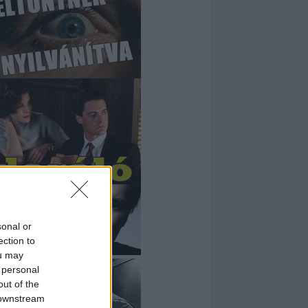
sonal or
ection to
ou may
 personal
out of the
 downstream