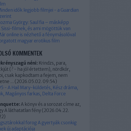
ilm
inden idők legjobb filmjei - a Guardian
zerint
ozma György: Saul fia – másképp
 Sissi-filmek, és ami mögöttük van
ár online is nézhető a fénymásolóval
orgatott magyar erotikus film
OLSÓ KOMMENTEK
ekrényszagú néni:
Krindzs, para,
kjút (? - ha jól értettem), nördkór,
pi, csak kapkodtam a fejem, nem
etne ...
(
2026.05.02. 09:54
)
5 - A Hail Mary-küldetés, Kész dráma,
k, Magányos farkas, Delta Force
anquette:
A könyv és a sorozat címe az,
y A láthatatlan fény
(
2026.04.22.
22
)
ágsztárokkal forog A gyertyák csonkig
ek új adaptációja