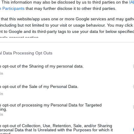
. This information may also be disclosed by us to third parties on the
IA
al lehet akár véletlen is. A Leone-kapcsolattal
Participants
that may further disclose it to other third parties.
etés nem egyértelmű, csak valószínű. QT és Besson
között kevés a hasonlóság (a
Ponyvaregény
 that this website/app uses one or more Google services and may gath
including but not limited to your visit or usage behaviour. You may click 
em a Victor személyiségét kibontó
Leon, a profi
áll
 to Google and its third-party tags to use your data for below specifi
tusza viszont nagyonis hasonló, és nehéz
ogle consent section.
ékás ne ismerné európai kollégája filmjeit, vagy
gozást. Az eredetiben inkább vérfagyasztó
omikus elemekkel való feldúsítása tökéletesen
l Data Processing Opt Outs
yaképéhez, de ha nagyon határozottan tagadná
, érdemes lenne megfontolni az érveit.
o opt-out of the Sharing of my personal data.
In
o opt-out of the Sale of my Personal Data.
In
 a Virgin!
–
Verdikt
to opt-out of processing my Personal Data for Targeted
ing.
In
e tartalmas és ambiciózus filmjeivel Besson az
y reménysége volt. Aztán a
Jeanne d’Arc – Az Orléans-
o opt-out of Collection, Use, Retention, Sale, and/or Sharing
ező kvázi megsértődött filmje ellentmondásos
ersonal Data that Is Unrelated with the Purposes for which it
lected.