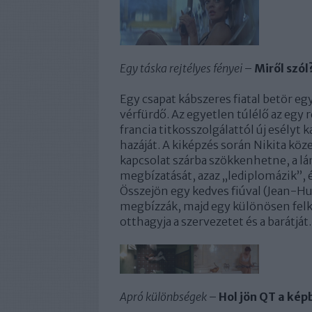
Egy táska rejtélyes fényei
–
Miről szól
Egy csapat kábszeres fiatal betör e
vérfürdő. Az egyetlen túlélő az egy r
francia titkosszolgálattól új esély
hazáját. A kiképzés során Nikita köz
kapcsolat szárba szökkenhetne, a lá
megbízatását, azaz „lediplomázik”, é
Összejön egy kedves fiúval (Jean-Hug
megbízzák, majd egy különösen felk
otthagyja a szervezetet és a barátját.
Apró különbségek
–
Hol jön QT a kép