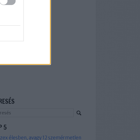
RESÉS
P 5
zex élesben, avagy 12 szemérmetlen