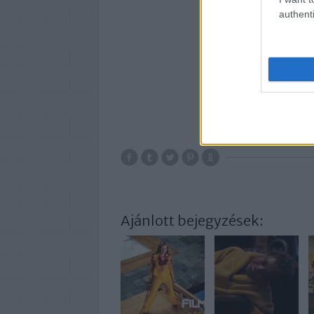
authenti
Ajánlott bejegyzések: