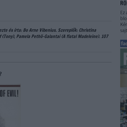
RÓ
Ez 
blo
Kér
zte és írta: Bo Arne Vibenius. Szereplők: Christina
saj
f (Tony), Pamela Pethö-Galantai (A fiatal Madeleine). 107
?