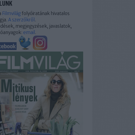
LUNK
a
Filmvilág
folyóiratának hivatalos
gja.
A szerzőkről
.
dések, megjegyzések, javaslatok,
tóanyagok:
email
.