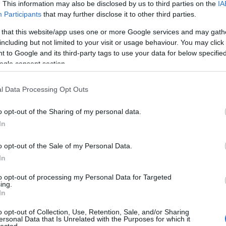
. This information may also be disclosed by us to third parties on the
IA
Participants
that may further disclose it to other third parties.
 that this website/app uses one or more Google services and may gath
including but not limited to your visit or usage behaviour. You may click 
 to Google and its third-party tags to use your data for below specifi
ogle consent section.
l Data Processing Opt Outs
o opt-out of the Sharing of my personal data.
In
be?
o opt-out of the Sale of my Personal Data.
ek szerepében szemkötőt visel, ügyelve rá, hogy az
In
ruházatához – a korházi jelenetben még egy kereszt
yértelműen Madeleine karakterétől örökölte, aki
to opt-out of processing my Personal Data for Targeted
oz pedig fekete szemkötőt visel, ahogy illik.
ing.
In
o opt-out of Collection, Use, Retention, Sale, and/or Sharing
ersonal Data that Is Unrelated with the Purposes for which it
lected.