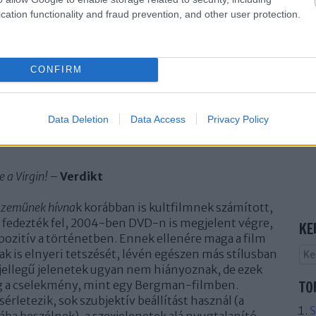
édesebb, és élvezi is a kegyetlenkedéseket, míg
cation functionality and fraud prevention, and other user protection.
t álljon azokon, akik tönkretették az életét – ebből
nyra hasonlít. Tarantino egyébként azonnal
avakkal emlékezett meg Lindbergről és a filmről („A
aha láttam.”)
CONFIRM
Data Deletion
Data Access
Privacy Policy
 a Virgin!
–
Verdikt
lszeműnek hívna
k korábban is kultfilmnek számított,
 fedezték fel, 2004-ben DVD-n is megjelent végre,
KE
 pozitív a történetben. Ennek ellenére maga a film
k is elnyeri tetszését, lévén egészen más stílusban
-jellegű jelenetek ugyan nem hiányoznak, de ezek
TO
g a cselekmény, mint egy Bergman-filmben.
érletezik, sok szubjektív beállítást használ (a
S