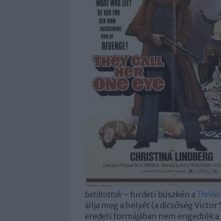
betiltottak
– hirdeti büszkén a
Thrille
állja meg a helyét (a dicsőség Victo
eredeti formájában nem engedték a 