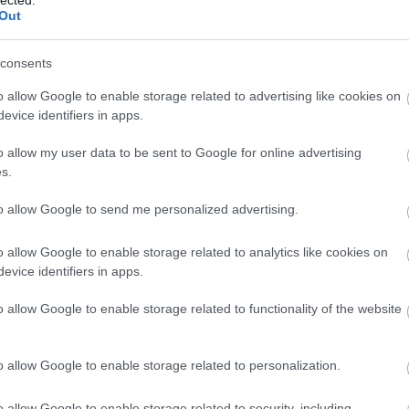
Out
consents
o allow Google to enable storage related to advertising like cookies on
evice identifiers in apps.
o allow my user data to be sent to Google for online advertising
s.
to allow Google to send me personalized advertising.
EZ
Twe
o allow Google to enable storage related to analytics like cookies on
evice identifiers in apps.
AJ
o allow Google to enable storage related to functionality of the website
Hommage, „lopás”, vagy valami más?
o allow Google to enable storage related to personalization.
ikölcsönzése. A két karakter között semmi egyéb
o allow Google to enable storage related to security, including