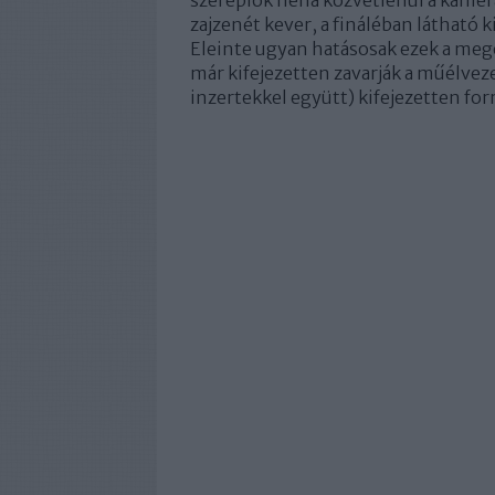
szereplők néha közvetlenül a kamerá
zajzenét kever, a fináléban látható 
Eleinte ugyan hatásosak ezek a meg
már kifejezetten zavarják a műélve
inzertekkel együtt) kifejezetten fo