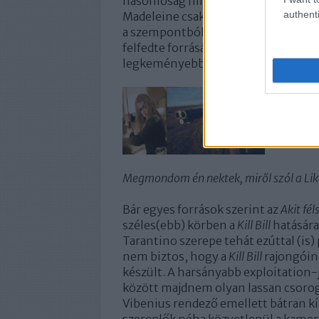
hasonlóság nincs: Driver jóval besz
authenti
Madeleine csak azért öl, hogy bosszú
a szempontból inkább a Mennyasszo
felfedte forrását, sőt igen meleg sz
legkeményebb bosszúmozi, amit val
Megmondom én nektek, miről szól a Like
Bár egyes források szerint az
Akit fé
széles(ebb) körben a
Kill Bill
hatására
Tarantino szerepe tehát ezúttal (is)
nem biztos, hogy a
Kill Bill
rajongóina
készült. A harsányabb exploitation
között majdnem olyan lassan csoro
Vibenius rendező emellett bátran kís