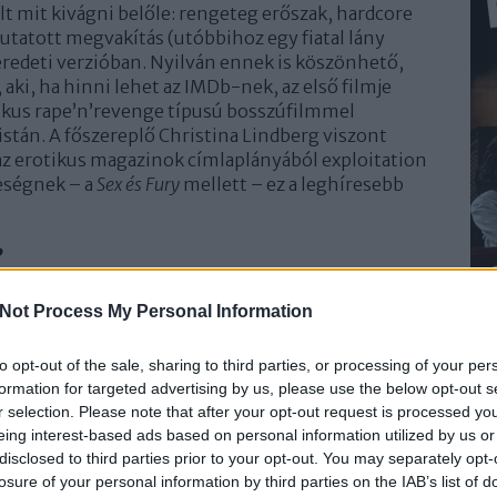
olt mit kivágni belőle: rengeteg erőszak, hardcore
utatott megvakítás (utóbbihoz egy fiatal lány
 eredeti verzióban. Nyilván ennek is köszönhető,
aki, ha hinni lehet az IMDb-nek, az első filmje
szikus rape’n’revenge típusú bosszúfilmmel
listán. A főszereplő Christina Lindberg viszont
 az erotikus magazinok címlaplányából exploitation
eségnek – a
Sex és Fury
mellett – ez a leghíresebb
?
ora óta néma – egy pedofil megerőszakolta, és azóta
Not Process My Personal Information
 apjával és anyjával, mígnem egy strici elrabolja,
óra kényszeríti. Amikor a lány nem hajlandó fogadni
to opt-out of the sale, sharing to third parties, or processing of your per
z egyik szemét. Közben a szülők, akik a strici által írt
formation for targeted advertising by us, please use the below opt-out s
k meggyűlölte őket, öngyilkosok lesznek.
r selection. Please note that after your opt-out request is processed y
i szabadok, autóvezetést és karatét kezd tanulni,
eing interest-based ads based on personal information utilized by us or
ideje természetesen egy szép napon elérkezik.
disclosed to third parties prior to your opt-out. You may separately opt-
losure of your personal information by third parties on the IAB’s list of