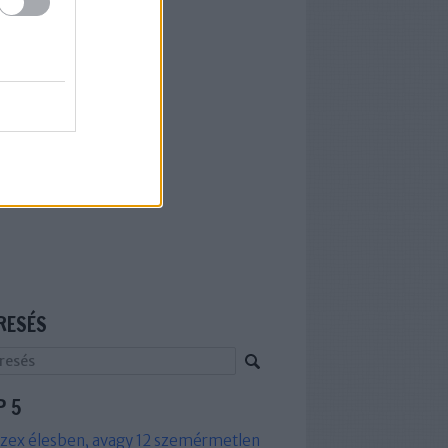
RESÉS
P 5
zex élesben, avagy 12 szemérmetlen