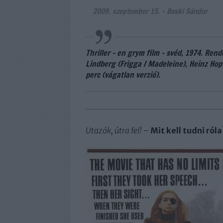
2009. szeptember 15.
-
Baski Sándor
Thriller - en grym film
-
svéd, 1974. Rende
Lindberg (Frigga / Madeleine), Heinz Hop
perc (vágatlan verzió).
Utazók, útra fel!
–
Mit kell tudni róla