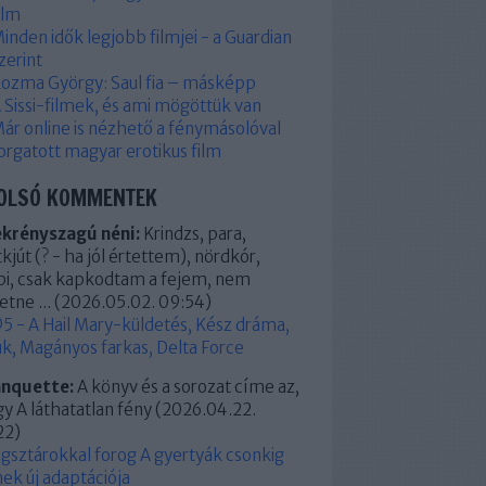
ilm
inden idők legjobb filmjei - a Guardian
zerint
ozma György: Saul fia – másképp
 Sissi-filmek, és ami mögöttük van
ár online is nézhető a fénymásolóval
orgatott magyar erotikus film
OLSÓ KOMMENTEK
ekrényszagú néni:
Krindzs, para,
kjút (? - ha jól értettem), nördkór,
pi, csak kapkodtam a fejem, nem
etne ...
(
2026.05.02. 09:54
)
5 - A Hail Mary-küldetés, Kész dráma,
k, Magányos farkas, Delta Force
anquette:
A könyv és a sorozat címe az,
y A láthatatlan fény
(
2026.04.22.
22
)
ágsztárokkal forog A gyertyák csonkig
ek új adaptációja