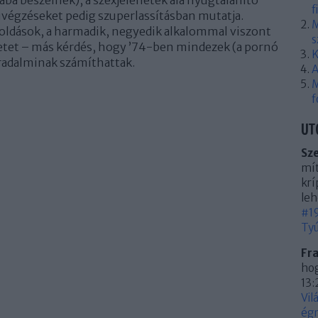
ba beszélnek), a szexjelenetek alá nyugtalanító
f
kivégzéseket pedig szuperlassításban mutatja.
M
oldások, a harmadik, negyedik alkalommal viszont
s
zetet – más kérdés, hogy ’74-ben mindezek (a pornó
K
rradalminak számíthattak.
A
M
f
UT
Sz
mít
krí
leh
#19
Tyú
Fr
hog
13:
Vil
égn