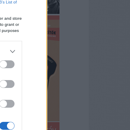
B’s List of
er and store
to grant or
ed purposes