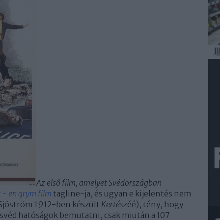
Az első film, amelyet Svédországban
r - en grym film
tagline-ja, és ugyan e kijelentés nem
r Sjöström 1912-ben készült
Kertész
éé), tény, hogy
svéd hatóságok bemutatni, csak miután a 107