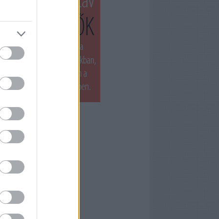
T LÁTTUK LEGUTÓBB
ets by filmnaplo
ÁNLOTT OLVASMÁNY