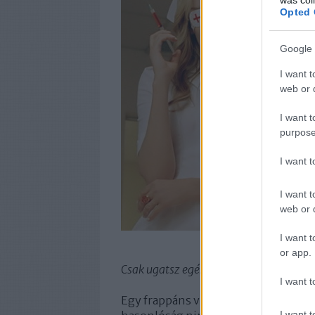
Opted 
Google 
I want t
web or d
I want t
purpose
I want 
I want t
web or d
I want t
or app.
Csak ugatsz egész nap, kicsi kutya…?
–
I want t
Egy frappáns vizuális poén ügyes k
I want t