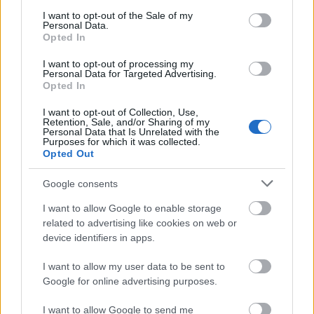
consent section.
I want to opt-out of the Sale of my
Personal Data.
Címkék:
Opted In
hír
thriller
dráma
filmelőzetes
koreai
kim ji woon
bong joon ho
I want to opt-out of processing my
Personal Data for Targeted Advertising.
Opted In
I want to opt-out of Collection, Use,
Retention, Sale, and/or Sharing of my
Ajánlott bejegyzések:
Personal Data that Is Unrelated with the
Purposes for which it was collected.
Opted Out
29 új filmmel jön a Koreai Filmfesztivál
Google consents
I want to allow Google to enable storage
related to advertising like cookies on web or
Osvárt Andreával és szakmai
device identifiers in apps.
beszélgetésekkel jön a megújult
Filmpiknik
I want to allow my user data to be sent to
Google for online advertising purposes.
I want to allow Google to send me