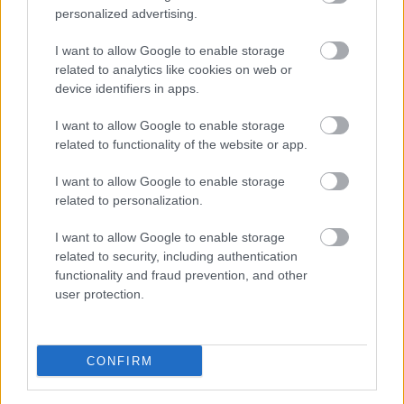
Velencében mutatkozik be Horvát Lili
personalized advertising.
első angol nyelvű filmje
I want to allow Google to enable storage
related to analytics like cookies on web or
device identifiers in apps.
Augusztusban újra Filmpiknik
I want to allow Google to enable storage
related to functionality of the website or app.
I want to allow Google to enable storage
related to personalization.
Itt a júliusi Filmvilág!
I want to allow Google to enable storage
related to security, including authentication
functionality and fraud prevention, and other
user protection.
Szólj hozzá!
A hozzászóláshoz be kell lépned!
CONFIRM