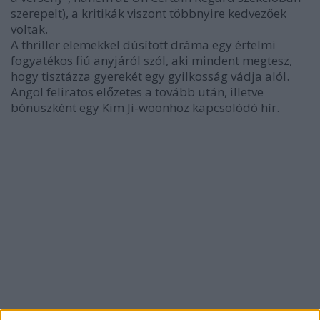
szerepelt), a kritikák viszont többnyire kedvezőek
voltak.
A thriller elemekkel dúsított dráma egy értelmi
fogyatékos fiú anyjáról szól, aki mindent megtesz,
hogy tisztázza gyerekét egy gyilkosság vádja alól.
Angol feliratos előzetes a tovább után, illetve
bónuszként egy Kim Ji-woonhoz kapcsolódó hír.