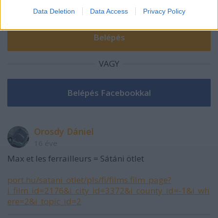
Data Deletion
Data Access
Privacy Policy
VAGY
Orosdy Dániel
16 éve
Max et les ferrailleurs = Sátáni ötlet
port.hu/satani_otlet/pls/fi/films.film_page?
i_film_id=2176&i_city_id=3372&i_county_id=-1&i_wh
ere=2&i_topic_id=2