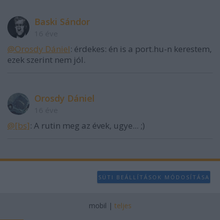
Baski Sándor
16 éve
@Orosdy Dániel
: érdekes: én is a port.hu-n kerestem,
ezek szerint nem jól.
Orosdy Dániel
16 éve
@[bs]
: A rutin meg az évek, ugye... ;)
SÜTI BEÁLLÍTÁSOK MÓDOSÍTÁSA
mobil
|
teljes