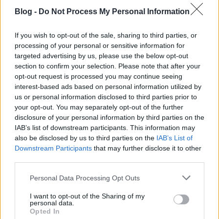
Blog -
Do Not Process My Personal Information
If you wish to opt-out of the sale, sharing to third parties, or
processing of your personal or sensitive information for
Kim Ji-woon legutóbbi filmjét,
A Jó, a Rossz és a
targeted advertising by us, please use the below opt-out
Furcsa
koreai western-átiratát sajnos a magyar
section to confirm your selection. Please note that after your
mozik nem mutatták be, sőt ezidáig dévédén sem
opt-out request is processed you may continue seeing
jelent meg, ez a csúfság azonban következő
interest-based ads based on personal information utilized by
projektjével már aligha eshet meg, lévén angol
us or personal information disclosed to third parties prior to
nyelven forgat, angol színészekkel. Claude Sautet
your opt-out. You may separately opt-out of the further
heist klasszikusát, az 1971-es
Max et les ferrailleurs
-t
disclosure of your personal information by third parties on the
dolgozza fel (magyar cím:
Sátáni ötlet
), amelyben
IAB’s list of downstream participants. This information may
egy francia detektív próbál csőbe húzni egy
also be disclosed by us to third parties on the
IAB’s List of
rablóbandát. A forgatás ennek ellenére nem
Downstream Participants
that may further disclose it to other
Franciaországban, hanem (a producerek 'kérésére')
third parties.
Philadelphiában lesz, a főszerepekre pedig Clive
Please note that this website/app uses one or more Google
Personal Data Processing Opt Outs
Owent és Sienna Millert szemelte ki a rendező. (via:
services and may gather and store information including but
twitchfilm.net)
not limited to your visit or usage behaviour. You may click to
I want to opt-out of the Sharing of my
personal data.
grant or deny consent to Google and its third-party tags to
Opted In
use your data for below specified purposes in below Google