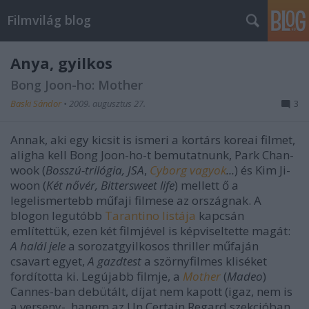
Filmvilág blog
Anya, gyilkos
Bong Joon-ho: Mother
Baski Sándor
•
2009. augusztus 27.
3
Annak, aki egy kicsit is ismeri a kortárs koreai filmet,
aligha kell Bong Joon-ho-t bemutatnunk, Park Chan-
wook (
Bosszú-trilógia, JSA
,
Cyborg vagyok
...
) és Kim Ji-
woon (
Két nővér, Bittersweet life
) mellett ő a
legelismertebb műfaji filmese az országnak. A
blogon legutóbb
Tarantino listája
kapcsán
említettük, ezen két filmjével is képviseltette magát:
A halál jele
a sorozatgyilkosos thriller műfaján
csavart egyet,
A gazdtest
a szörnyfilmes kliséket
fordította ki. Legújabb filmje, a
Mother
(
Madeo
)
Cannes-ban debütált, díjat nem kapott (igaz, nem is
a verseny-, hanem az Un Certain Regard szekcióban