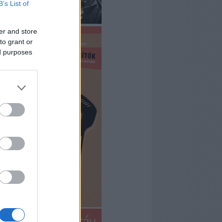
B’s List of
er and store
to grant or
ed purposes