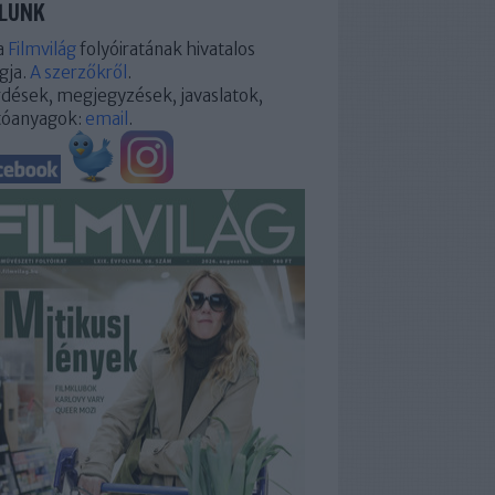
LUNK
a
Filmvilág
folyóiratának hivatalos
gja.
A szerzőkről
.
dések, megjegyzések, javaslatok,
tóanyagok:
email
.