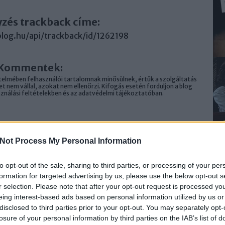
yzés trackback címe:
.blog.hu/api/trackback/id/1262198
Kommentek:
elmében felhasználói tartalomnak minősülnek, értük a
szolgáltatás
 nem vállal, azokat nem ellenőrzi. Kifogás esetén forduljon a blog
sználási feltételekben
és az
adatvédelmi tájékoztatóban
.
Not Process My Personal Information
trálj
! ‐
Belépés Facebookkal
to opt-out of the sale, sharing to third parties, or processing of your per
formation for targeted advertising by us, please use the below opt-out s
r selection. Please note that after your opt-out request is processed y
eing interest-based ads based on personal information utilized by us or
disclosed to third parties prior to your opt-out. You may separately opt-
losure of your personal information by third parties on the IAB’s list of