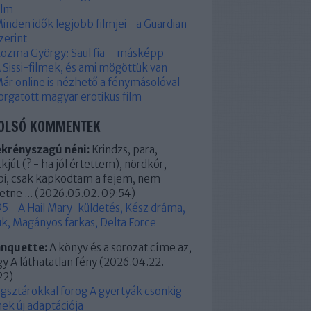
ilm
inden idők legjobb filmjei - a Guardian
zerint
ozma György: Saul fia – másképp
 Sissi-filmek, és ami mögöttük van
ár online is nézhető a fénymásolóval
orgatott magyar erotikus film
OLSÓ KOMMENTEK
ekrényszagú néni:
Krindzs, para,
kjút (? - ha jól értettem), nördkór,
pi, csak kapkodtam a fejem, nem
etne ...
(
2026.05.02. 09:54
)
5 - A Hail Mary-küldetés, Kész dráma,
k, Magányos farkas, Delta Force
anquette:
A könyv és a sorozat címe az,
y A láthatatlan fény
(
2026.04.22.
22
)
ágsztárokkal forog A gyertyák csonkig
ek új adaptációja