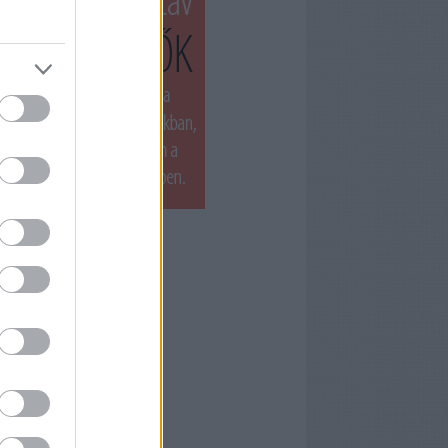
T LÁTTUK LEGUTÓBB
ets by filmnaplo
ÁNLOTT OLVASMÁNY