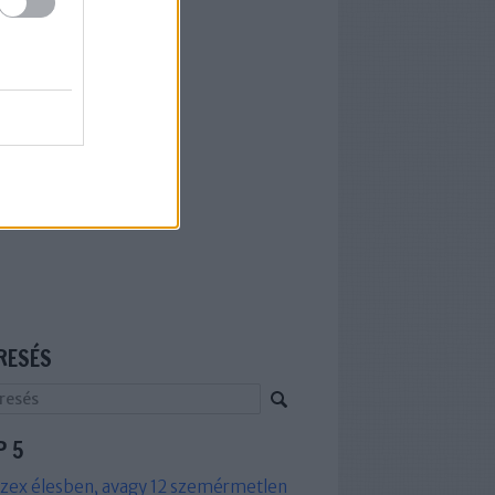
RESÉS
P 5
zex élesben, avagy 12 szemérmetlen