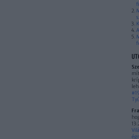
f
M
s
K
A
M
f
UT
Sz
mít
krí
leh
#19
Tyú
Fr
hog
13:
Vil
égn