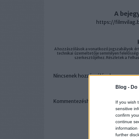
A bejeg
https://filmvilag
A hozzászólások a
vonatkozó jogszabályok
ért
technikai
üzemeltetője semmilyen felelősséget
szerkesztőjéhez. Részletek a
Felha
Nincsenek hozzászólások.
Blog -
Do 
Kommentezéshez
lépj be
, vagy
regisz
If you wish 
sensitive in
confirm you
continue se
information 
further disc