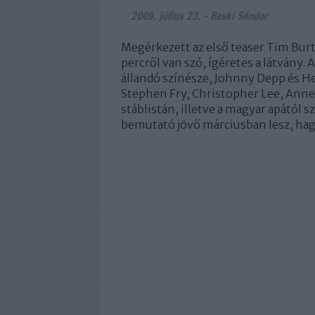
2009. július 23.
-
Baski Sándor
Megérkezett az első teaser Tim Burt
percről van szó, ígéretes a látvány
állandó színésze, Johnny Depp és H
Stephen Fry, Christopher Lee, Anne
stáblistán, illetve a magyar apától 
bemutató jövő márciusban lesz, ha