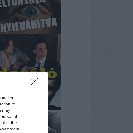
sonal or
ection to
ou may
 personal
out of the
 downstream