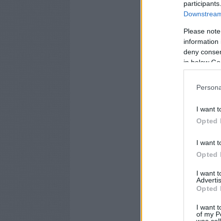
participants
Downstream 
Please note
information 
deny consent
in below Go
Persona
I want t
Opted 
I want t
Opted 
I want 
Advertis
Opted 
I want t
of my P
was col