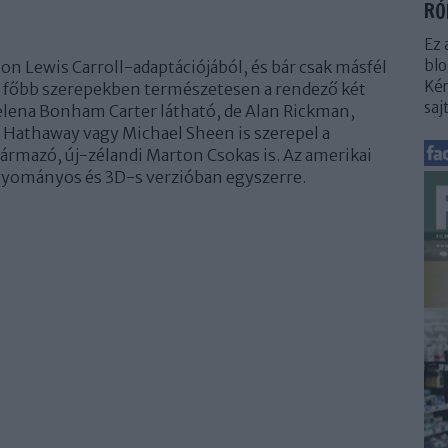
RÓ
Ez 
blo
on Lewis Carroll-adaptációjából, és bár csak másfél
Kér
. A főbb szerepekben természetesen a rendező két
saj
elena Bonham Carter látható, de Alan Rickman,
 Hathaway vagy Michael Sheen is szerepel a
származó, új-zélandi Marton Csokas is. Az amerikai
gyományos és 3D-s verzióban egyszerre.