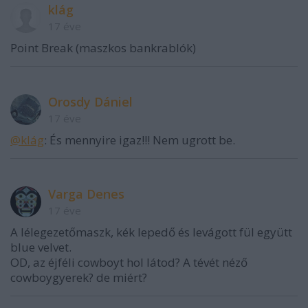
klág
17 éve
Point Break (maszkos bankrablók)
Orosdy Dániel
17 éve
@klág
: És mennyire igaz!!! Nem ugrott be.
Varga Denes
17 éve
A lélegezetőmaszk, kék lepedő és levágott fül együtt
blue velvet.
OD, az éjféli cowboyt hol látod? A tévét néző
cowboygyerek? de miért?