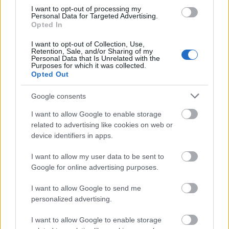
I want to opt-out of processing my
Personal Data for Targeted Advertising.
Opted In
I want to opt-out of Collection, Use,
Retention, Sale, and/or Sharing of my
Personal Data that Is Unrelated with the
Purposes for which it was collected.
Címkék:
festmény
kvíz
kultuszfilm
Opted Out
Google consents
I want to allow Google to enable storage
Ajánlott bejegyzések:
related to advertising like cookies on web or
device identifiers in apps.
Velencében mutatkozik be Horvát Lili
I want to allow my user data to be sent to
első angol nyelvű filmje
Google for online advertising purposes.
I want to allow Google to send me
personalized advertising.
A bohócok tudják, mitől félünk
I want to allow Google to enable storage