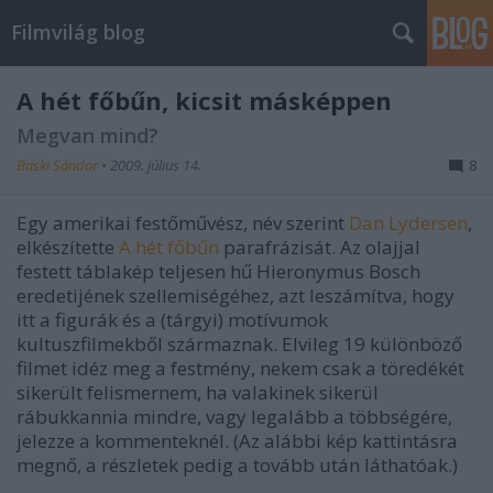
Filmvilág blog
A hét főbűn, kicsit másképpen
Megvan mind?
Baski Sándor
•
2009. július 14.
8
Egy amerikai festőművész, név szerint
Dan Lydersen
,
elkészítette
A hét főbűn
parafrázisát. Az olajjal
festett táblakép teljesen hű Hieronymus Bosch
eredetijének szellemiségéhez, azt leszámítva, hogy
itt a figurák és a (tárgyi) motívumok
kultuszfilmekből származnak. Elvileg 19 különböző
filmet idéz meg a festmény, nekem csak a töredékét
sikerült felismernem, ha valakinek sikerül
rábukkannia mindre, vagy legalább a többségére,
jelezze a kommenteknél. (Az alábbi kép kattintásra
megnő, a részletek pedig a tovább után láthatóak.)