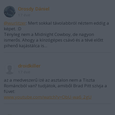
Orosdy Dániel
17 éve
@wurlitzer
: Mert sokkal távolabbról néztem eddig a
képet. :D
Tényleg nem a Midnight Cowboy, de nagyon
ismerős. Ahogy a kínzógépes csávó és a tévé előtt
pihenő kajástálca is...
droidkiller
17 éve
az a medveszerű izé az asztalon nem a Tiszta
Románcból van? tudjátok, amiből Brad Pitt szívja a
füvet:
www.youtube.com/watch?v=ObU-wa6_2gU