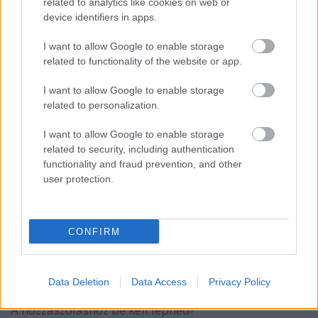
related to analytics like cookies on web or
device identifiers in apps.
I want to allow Google to enable storage
Női rendezőkről várja a cikkeket a
Metropolis
related to functionality of the website or app.
I want to allow Google to enable storage
related to personalization.
#198 - Utólagos élőzés Cannes-ból
I want to allow Google to enable storage
related to security, including authentication
functionality and fraud prevention, and other
user protection.
Thrillert forgatott Tasnádi István - Itt az
előzetes
CONFIRM
Szólj hozzá!
Data Deletion
Data Access
Privacy Policy
A hozzászóláshoz be kell lépned!